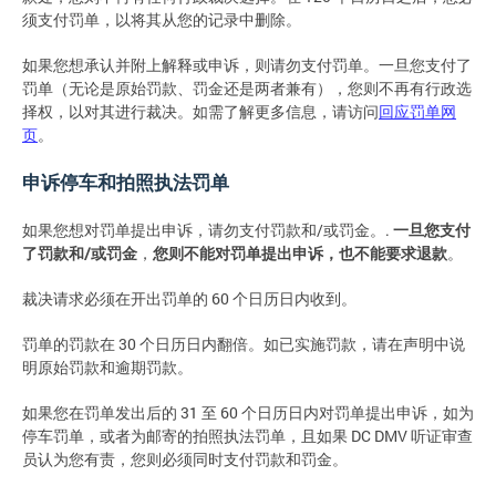
须支付罚单，以将其从您的记录中删除。
如果您想承认并附上解释或申诉，则请勿支付罚单。一旦您支付了
罚单（无论是原始罚款、罚金还是两者兼有），您则不再有行政选
择权，以对其进行裁决。如需了解更多信息，请访问
回应罚单网
页
。
申诉停车和拍照执法罚单
如果您想对罚单提出申诉，请勿支付罚款和/或罚金。.
一旦您支付
了罚款和/或罚金
，
您则不能对罚单提出申诉，也不能要求退款
。
裁决请求必须在开出罚单的 60 个日历日内收到。
罚单的罚款在 30 个日历日内翻倍。如已实施罚款，请在声明中说
明原始罚款和逾期罚款。
如果您在罚单发出后的 31 至 60 个日历日内对罚单提出申诉，如为
停车罚单，或者为邮寄的拍照执法罚单，且如果 DC DMV 听证审查
员认为您有责，您则必须同时支付罚款和罚金。