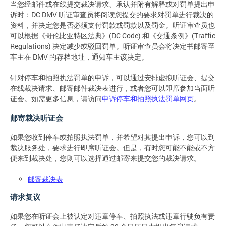
当您经邮件或在线提交裁决请求、承认并附有解释或对罚单提出申
诉时：DC DMV 听证审查员将阅读您提交的要求对罚单进行裁决的
资料，并决定您是否必须支付罚款或罚款以及罚金。听证审查员也
可以根据《哥伦比亚特区法典》(DC Code) 和《交通条例》(Traffic
Regulations) 决定减少或驳回罚单。听证审查员会将决定书邮寄至
车主在 DMV 的存档地址，通知车主该决定。
针对停车和拍照执法罚单的申诉，可以通过安排虚拟听证会、提交
在线裁决请求、邮寄邮件裁决表进行，或者您可以即席参加当面听
证会。如需更多信息，请访问
申诉停车和拍照执法罚单网页
。
邮寄裁决听证会
如果您收到停车或拍照执法罚单，并希望对其提出申诉，您可以到
裁决服务处，要求进行即席听证会。但是，有时您可能不能或不方
便来到裁决处，您则可以选择通过邮寄来提交您的裁决请求。
邮寄裁决表
请求复议
如果您在听证会上被认定对违章停车、拍照执法或违章行驶负有责