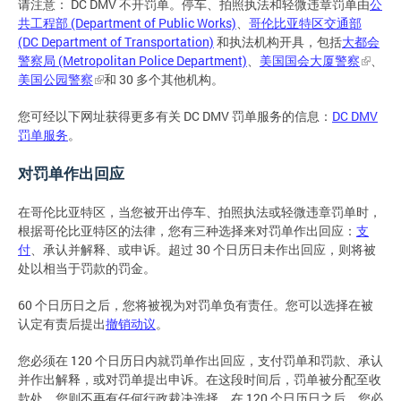
请注意： DC DMV 不开罚单。停车、拍照执法和轻微违章罚单由
公
共工程部 (Department of Public Works)
、
哥伦比亚特区交通部
(DC Department of Transportation)
和执法机构开具，包括
大都会
警察局 (Metropolitan Police Department)
、
美国国会大厦警察
、
美国公园警察
和 30 多个其他机构。
您可经以下网址获得更多有关 DC DMV 罚单服务的信息：
DC DMV
罚单服务
。
对罚单作出回应
在哥伦比亚特区，当您被开出停车、拍照执法或轻微违章罚单时，
根据哥伦比亚特区的法律，您有三种选择来对罚单作出回应：
支
付
、承认并解释、或申诉。超过 30 个日历日未作出回应，则将被
处以相当于罚款的罚金。
60 个日历日之后，您将被视为对罚单负有责任。您可以选择在被
认定有责后提出
撤销动议
。
您必须在 120 个日历日内就罚单作出回应，支付罚单和罚款、承认
并作出解释，或对罚单提出申诉。在这段时间后，罚单被分配至收
款处，您则不再有任何行政裁决选择。在 120 个日历日之后，您必