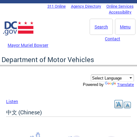
Skip to main content
311 Online
Agency Directory
Online Services
DC Agency Top Menu
Accessibility
Search
Menu
Contact
Mayor Muriel Bowser
Department of Motor Vehicles
Translate
Powered by
Listen
中文 (Chinese)