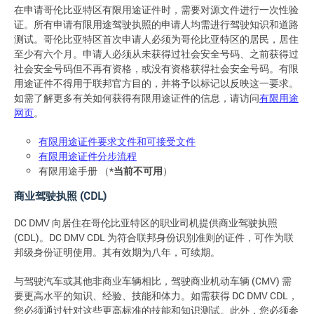
在申请哥伦比亚特区有限用途证件时，需要对源文件进行一次性验
证。所有申请有限用途驾驶执照的申请人均需进行驾驶知识和道路
测试。哥伦比亚特区首次申请人必须为哥伦比亚特区的居民，居住
至少有六个月。申请人必须从未获得过社会安全号码、之前获得过
社会安全号码但不再有资格，或没有资格获得社会安全号码。有限
用途证件不得用于联邦官方目的，并将予以标记以反映这一要求。
如需了解更多有关如何获得有限用途证件的信息，请访问
有限用途
网页
。
有限用途证件要求文件和可接受文件
有限用途证件分步流程
有限用途手册 （*
当前不可用
）
商业驾驶执照 (CDL)
DC DMV 向居住在哥伦比亚特区的职业司机提供商业驾驶执照
(CDL)。DC DMV CDL 为符合联邦身份识别准则的证件，可作为联
邦级身份证明使用。其有效期为八年，可续期。
与驾驶汽车或其他非商业车辆相比，驾驶商业机动车辆 (CMV) 需
要更高水平的知识、经验、技能和体力。如需获得 DC DMV CDL，
您必须通过针对这些更高标准的技能和知识测试。此外，您必须参