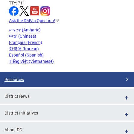
TTY: 711
Ask the DMV a Question!
አማርኛ (Amharic)
中文 (Chinese)
Français (French)
한국어 (Korean)
Español (Spanish)
Tiếng Việt (Vietnamese)
Resources
District News
District Initiatives
About DC