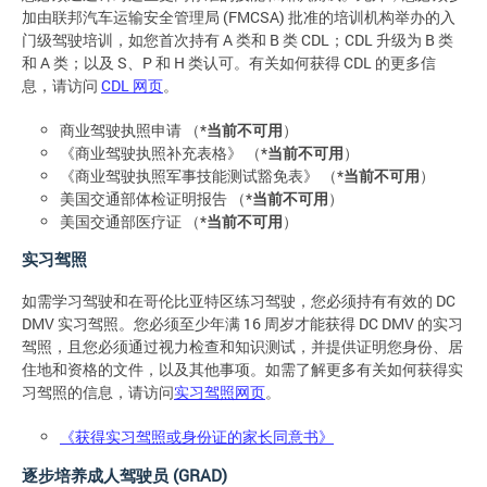
加由联邦汽车运输安全管理局 (FMCSA) 批准的培训机构举办的入
门级驾驶培训，如您首次持有 A 类和 B 类 CDL；CDL 升级为 B 类
和 A 类；以及 S、P 和 H 类认可。有关如何获得 CDL 的更多信
息，请访问
CDL 网页
。
商业驾驶执照申请 （*
当前不可用
）
《商业驾驶执照补充表格》 （*
当前不可用
）
《商业驾驶执照军事技能测试豁免表》 （*
当前不可用
）
美国交通部体检证明报告 （*
当前不可用
）
美国交通部医疗证 （*
当前不可用
）
实习驾照
如需学习驾驶和在哥伦比亚特区练习驾驶，您必须持有有效的 DC
DMV 实习驾照。您必须至少年满 16 周岁才能获得 DC DMV 的实习
驾照，且您必须通过视力检查和知识测试，并提供证明您身份、居
住地和资格的文件，以及其他事项。如需了解更多有关如何获得实
习驾照的信息，请访问
实习驾照网页
。
《获得实习驾照或身份证的家长同意书》
逐步培养成人驾驶员 (GRAD)