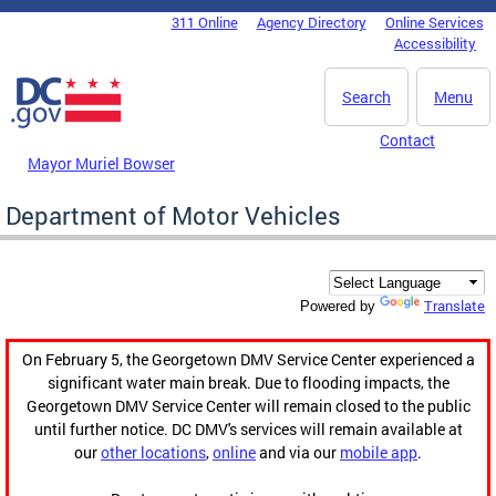
Skip to main content
311 Online
Agency Directory
Online Services
DC Agency Top Menu
Accessibility
Search
Menu
Contact
Mayor Muriel Bowser
Department of Motor Vehicles
Translate
Powered by
On February 5, the Georgetown DMV Service Center experienced a
significant water main break. Due to flooding impacts, the
Georgetown DMV Service Center will remain closed to the public
until further notice. DC DMV's services will remain available at
our
other locations
,
online
and via our
mobile app
.