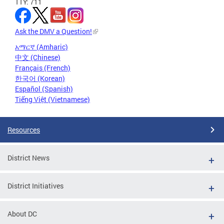
TTY: 711
Ask the DMV a Question!
አማርኛ (Amharic)
中文 (Chinese)
Français (French)
한국어 (Korean)
Español (Spanish)
Tiếng Việt (Vietnamese)
Resources
District News
District Initiatives
About DC