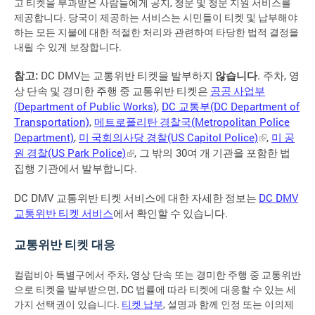
고 티켓을 부과받은 사람들에게 공지, 청문 및 청문 지원 서비스를
제공합니다. 당국이 제공하는 서비스는 시민들이 티켓 및 납부해야
하는 모든 지불에 대한 적절한 처리와 관련하여 타당한 법적 결정을
내릴 수 있게 보장합니다.
:
DC DMV
.
,
참고
는
교통위반
티켓을
발부하지
않습니다
주차
영
상
단속
및
경미한
주행
중
교통위반
티켓은
공공
사업부
(Department of Public Works)
,
DC
(DC Department of
교통부
Transportation)
,
(Metropolitan Police
메트로폴리탄
경찰국
Department)
,
(US Capitol Police)
,
미
국회의사당
경찰
미
공
(US Park Police)
,
30
원
경찰
그
밖의
여
개
기관을
포함한
법
.
집행
기관에서
발부합니다
DC DMV
DC DMV
교통위반
티켓
서비스에
대한
자세한
정보는
.
교통위반
티켓
서비스
에서
확인할
수
있습니다
교통위반 티켓 대응
컬럼비아 특별구에서 주차, 영상 단속 또는 경미한 주행 중 교통위반
으로 티켓을 발부받으면, DC 법률에 따라 티켓에 대응할 수 있는 세
가지 선택권이 있습니다.
티켓 납부
, 설명과 함께 인정 또는 이의제