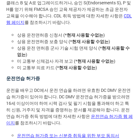
클래스 B 및 A로 업그레이드하거나, 승인 S(Endorsements S), P 및
H를 얻기 위해 FMCSA 승인 교육 제공자가 제공하는 초급 운전자
교육을 이수해야 합니다. CDL 취득 방법에 대한 자세한 사항은
CDL
웹 페이지
를 참조하시기 바랍니다.
상용 운전면허증 신청서 (*
현재 사용할 수없는
)
상용 운전면허증 보충 양식 (*
현재 사용할 수없는
)
상용 운전 면허증 군사 기술 시험 면제 양식 (*
현재 사용할 수
없는
)
미 교통부 신체검사 자격 보고 (*
현재 사용할 수없는
)
미 교통부 의료 카드 (*
현재 사용할 수없는
)
운전연습 허가증
운전을 배우고 DC에서 운전 연습을 하려면 유효한 DC DMV 운전연
습 허가증이 있어야 합니다. DC DMV 운전연습 허가증을 받으려면
16세 이상이어야 하며 시력 검사 및 필기 시험을 통과해야 하고 특
히 신원, 거주지 및 자격을 증명하는 문서를 제공해야 합니다. 운전
연습 허가증 취득 방법에 대한 자세한 사항은
운전연습 허가증 웹 페
이지
를 참조하시기 바랍니다.
운전연습 허가증 또는 신분증 취득을 위한 부모 동의서