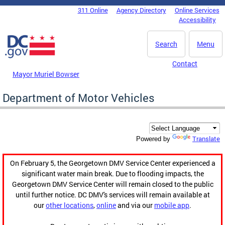
Skip to main content
311 Online
Agency Directory
Online Services
DC Agency Top Menu
Accessibility
Search
Menu
Contact
Mayor Muriel Bowser
Department of Motor Vehicles
Translate
Powered by
On February 5, the Georgetown DMV Service Center experienced a
significant water main break. Due to flooding impacts, the
Georgetown DMV Service Center will remain closed to the public
until further notice. DC DMV's services will remain available at
our
other locations
,
online
and via our
mobile app
.