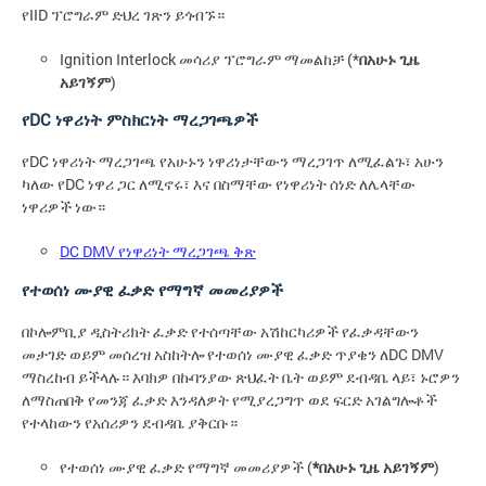
የIID ፕሮግራም ድህረ ገጽን ይጎብኙ።
Ignition Interlock መሳሪያ ፕሮግራም ማመልከቻ (*
በአሁኑ ጊዜ
አይገኝም
)
የDC ነዋሪነት ምስክርነት ማረጋገጫዎች
የDC ነዋሪነት ማረጋገጫ የአሁኑን ነዋሪነታቸውን ማረጋገጥ ለሚፈልጉ፣ አሁን
ካለው የDC ነዋሪ ጋር ለሚኖሩ፣ እና በስማቸው የነዋሪነት ሰነድ ለሌላቸው
ነዋሪዎች ነው።
DC DMV የነዋሪነት ማረጋገጫ ቅጽ
የተወሰነ ሙያዊ ፈቃድ የማግኛ መመሪያዎች
በኮሎምቢያ ዲስትሪክት ፈቃድ የተሰጣቸው አሽከርካሪዎች የፈቃዳቸውን
መታገድ ወይም መሰረዝ አስከትሎ የተወሰነ ሙያዊ ፈቃድ ጥያቄን ለDC DMV
ማስረከብ ይችላሉ። እባክዎ በኩባንያው ጽህፈት ቤት ወይም ደብዳቤ ላይ፣ ኑሮዎን
ለማስጠበቅ የመንጃ ፈቃድ እንዳለዎት የሚያረጋግጥ ወደ ፍርድ አገልግሎቶች
የተላከውን የአሰሪዎን ደብዳቤ ያቅርቡ።
የተወሰነ ሙያዊ ፈቃድ የማግኛ መመሪያዎች (
*በአሁኑ ጊዜ አይገኝም
)