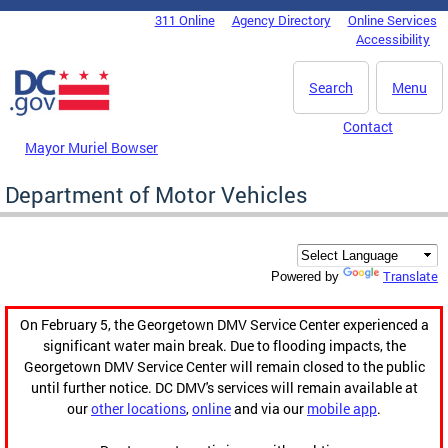
Skip to main content
311 Online
Agency Directory
Online Services
DC Agency Top Menu
Accessibility
Search
Menu
Contact
Mayor Muriel Bowser
Department of Motor Vehicles
Translate
Powered by
On February 5, the Georgetown DMV Service Center experienced a
significant water main break. Due to flooding impacts, the
Georgetown DMV Service Center will remain closed to the public
until further notice. DC DMV's services will remain available at
our
other locations
,
online
and via our
mobile app
.