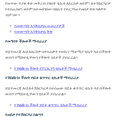
የመተው ጥያቄ ቅጽ መቅረብ ያለበት ቲኬቱ ለእርስዎ ወይም፣ ለተሽከርካሪዎ
የተሰጠ ከሆነ ወይም ከተመዘገበው ባለቤት የተረጋገጠ የጠበቃ ቅጽ ካለዎት
ብቻ ነው።
የመውጣት እንቅስቃሴ መመሪያዎች
የመውጣት እንቅስቃሴ ቅጽ
የመግባት ችሎቶች ማብራሪያ
ይህ የመረጃ ሉህ ለእርስዎ በተሰጠዎት የመኪና ማቆሚያ ቲኬት ላይ በችሎት
ውስጥ የሚከተሏቸውን የችሎት ሂደቶች ያብራራል።
የ Walk-In ችሎት የፓርኪንግ ቲኬቶች ማብራሪያ
የ Walk-in ችሎት የፎቶ ቁጥጥር ቲኬቶች ማብራሪያ
ይህ የመረጃ ሉህ ለተሽከርካሪዎ በተሰጠው የፎቶ ቁጥጥር ቲኬት ላይ በችሎት
ውስጥ የሚከተሏቸውን ሂደቶች ያብራራል።
የ Walk-In ችሎት የፎቶ ቁጥጥር ቲኬቶች ማብራሪያ
የጠበቃ የተሽከርካሪ ስልጣን