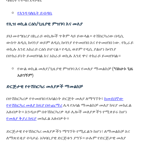
የእገዳ ባለቤት ደብዳቤ
የሊዝ ወኪል ርዕስ/ጊዜያዊ ምዝገባ እና መለያ
ይህ መተግበሪያ በኪራይ ወኪሎች ጥቅም ላይ ይውላል። ተሽከርካሪው በዲሲ
ውስጥ ለዲሲ ኩባንያ ወይም ለዲሲ ኩባንያ የተመዘገበ እና የተመዘገበ ነው. የኪራይ
ወኪሉ እንደ አከራይ ርዕስ ይሆናል። የዲሲ ወይም የዲሲ ያልሆነ ኩባንያ
በተከራይነት ይመዘገባል እና አከራይ ወኪሉ እንደ ዋና ተከራይ ይመዘገባል።
የውል ወኪል መለያ/ጊዜያዊ ምዝገባ እና የመለያ ማመልከቻ (*
በአሁኑ ጊዜ
አይገኝም
)
ድርጅታዊ የተሽከርካሪ መለያዎች ማመልከቻ
በተሽከርካሪዎ የተመዘገበ የአባልነት ድርጅት መለያ ለማግኘት፣
ከመደበኛው
የተሽከርካሪ መለያ ክፍያ በተጨማሪ
ሌላ የአባል ማመልከቻ መለያ ክፍያ መክፈል
አለብዎት። እንዲሁም በተሽከርካሪዎ ላይ ሌሎች መለያዎችን የሚቀይሩ ከሆነ
የመለያ ቅያሪ ክፍያ
መክፈል አለብዎት።
ድርጅታዊ የተሽከርካሪ መለያዎችን ማግኘት የሚፈልጉ ከሆነ፣ ለማመልከቻ እና
ለማጽደቂያ ተሳታፊ አካባቢያዊ ድርጅቱን ያግኙ። ሁሉም የድርጅታዊ መለያ