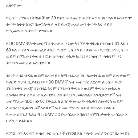
አለባቸው።
የቲኬት የገንዘብ ቅጣቶች በየ 30 የቀን መቁጠሪያ ቀናት እጥፍ ይሆናሉ። አስቀድሞ
ቅጣት ከተተገበረ፣ በመግለጫዎ ላይ የመጀመሪያውን ቅጣት እና ቆይቶ
የሚመጣውን ቅጣት ይግለጹ።
የ DC DMV ችሎት መርማሪ ተጠያቂ ሆነው ካገኘዎት ቲኬቱ በተሰጠ ከ31 እስከ
60 ባሉት የቀን መቁጠሪያ ቀናት ውስጥ ቲኬቱን ከተቃወሙ፣ የፓርኪንግ ቲኬት፣
ወይም በፖስታ የተላከ፣ የፎቶ ቁጥጥር ቲኬት ከሆነ፣ የገንዘብ ቅጣቱንም ሆነ
ቅጣቱን መክፈል አለብዎት።
ቲኬትን በደብዳቤ ወይም በኦንላይን ከማብራሪያ ጋር ለመቀበል ወይም ለመቃወም
የፍርድ ጥያቄ ሲያቀርቡ። የDC DMV ችሎት መርማሪ እርስዎ ለቲኬት ፍርድ
ያስገቡትን መረጃ ያነብባል እናም የገንዘብ ቅጣቱን ወይም ቅጣቱን መክፈል
እንዳለብዎት እና እንደሌለብዎት እና ቅጣቱን ይወስናል። እንዲሁም የችሎት
መርማሪው በDC ኮድ እና የትራፊክ ደንቦች መሰረት ቲኬቱን ለመቀነስ ወይም
ለመሰረዝ ሊወስን ይችላል። የችሎት መርማሪው ለተሽከርካሪው ባለቤት
የመመዝገቢያ አድራሻ ከ DMV ጋር የውሳኔውን ባለቤት በማስታወቅ ውሳኔውን
በፖስታ ይልካል።
የፓርኪንግ እና የፎቶ ቁጥጥር ቲኬቶች በቨርቹዋል ችሎት መርሃ ግብር፣ በኦንላይን