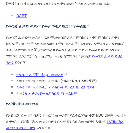
DART ብሮሸሩ አስፈላጊ የሆኑ ሰነዶችን መለየት ላይ እርዳታ ያደርጋል።
DART
የመንጃ ፈቃድ ወይም የመታወቂያ ካርድ ማመልከቻ
የመንጃ ፈቃድ/የመለያ ካርድ ማመልከቻ ለዋና ምስክርነቶች፣ ምስክርነቶችን
ከሌሎች ስልጣኖች ላይ ለመለወጥ፣ ምስክርነቶችን እንደገና ለማደስ እና ለተባዙ/
ተቀያሪ ምስክርነቶች ያገለግላል። የመንጃ ፈቃድ ወይም የመለያ ካርድ እንዴት
ማግኘት እንደሚችሉ ተጨማሪ መረጃ ለማግኘት፣ እባክዎ
የመንጃ ፈቃድ ድህረ
ገጽን
ይጎብኙ።
የዲሲ ዲኤምቪ ሹፌር መመሪያ
እውነተኛ መታወቂያ ብሮሸር (*
በአሁኑ ጊዜ አይገኝም
)
እውነተኛ መታወቂያ ምስክርነት የደረጃ በደረጃ ሂደት
የመንጃ ፈቃድ/የመለያ ካርድ ማመልከቻ
የአሽከርካሪ መዝገብ
የአሽከርካሪ መዝገብዎን የተረጋገጠ ወይም ያልተረጋገጠ ቅጂ ከDC DMV መጠየቅ
ይችላሉ። የአሽከርካሪ መዝገብዎን በኦንላይን ላይ ለመጠየቅ፣ እባክዎ
የአሽከርካሪ
መዝገብ ድህረ ገጽን
ይጎብኙ።