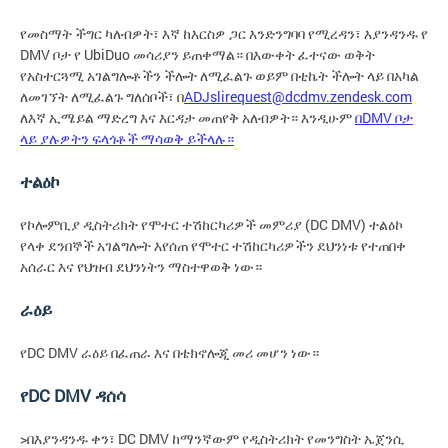
የመስማት ችግር ካለብዎት፣ እኛ ከእርስዎ ጋር እንድንግባባ የሚረዳን፣ እያንዳንዱ የ
DMV ቦታ የ UbiDuo መሳሪያን ይጠቀማል። በእውቀት ፈተናው ወቅት
የአስተርጓሚ አገልግሎቶችን ችሎት ለሚፈልጉ ወይም በቲኬት ችሎት ላይ በአካል
ለመገኘት ለሚፈልጉ ግለሰቦች፣ በ
ADJslirequest@dcdmv.zendesk.com
ለእኛ ኢሜይል ማድረግ እና እርዳታ መጠየቅ አለብዎት። እንዲሁም
በDMV ቦታ
ላይ ያሉዎትን ፍላጎቶች ማሳወቅ ይችላሉ።
ተልዕኮ
የኮሎምቢያ ዲስትሪክት የሞተር ተሽከርካሪዎች መምሪያ (DC DMV) ተልዕኮ
የላቀ ደንበኞች አገልግሎት እየሰጠ የሞተር ተሽከርካሪዎችን ደህንነቱ የተጠበቀ
አሰራር እና የህዝብ ደህንነትን ማስተዋወቅ ነው።
ራዕይ
የDC DMV ራዕይ በፈጠራ እና በቴክኖሎጂ መሪ መሆን ነው።
የDC DMV ዳሰሳ
>በእያንዳንዱ ቀን፣ DC DMV ከማንኛውም የዲስትሪክት የመንግስት ኤጀንሲ