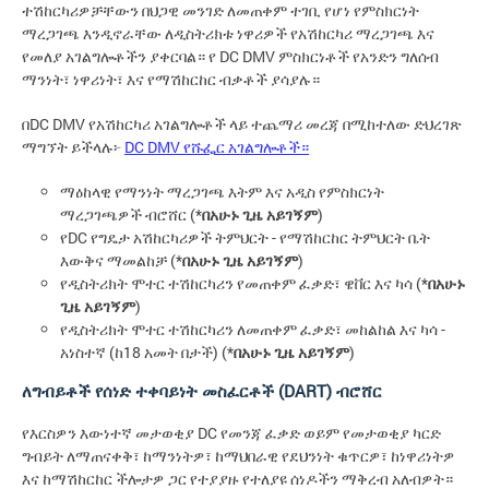
ተሽከርካሪዎቻቸውን በህጋዊ መንገድ ለመጠቀም ተገቢ የሆነ የምስክርነት
ማረጋገጫ እንዲኖራቸው ለዲስትሪክቱ ነዋሪዎች የአሽከርካሪ ማረጋገጫ እና
የመለያ አገልግሎቶችን ያቀርባል። የ DC DMV ምስክርነቶች የአንድን ግለሰብ
ማንነት፣ ነዋሪነት፣ እና የማሽከርከር ብቃቶች ያሳያሉ።
በDC DMV የአሽከርካሪ አገልግሎቶች ላይ ተጨማሪ መረጃ በሚከተለው ድህረገጽ
ማግኘት ይችላሉ፦
DC DMV የሹፌር አገልግሎቶች።
ማዕከላዊ የማንነት ማረጋገጫ እትም እና አዲስ የምስክርነት
ማረጋገጫዎች ብሮሸር (*
በአሁኑ ጊዜ አይገኝም
)
የDC የግዴታ አሽከርካሪዎች ትምህርት - የማሽከርከር ትምህርት ቤት
እውቅና ማመልከቻ (*
በአሁኑ ጊዜ አይገኝም
)
የዲስትሪክት ሞተር ተሽከርካሪን የመጠቀም ፈቃድ፣ ዌቨር እና ካሳ (*
በአሁኑ
ጊዜ አይገኝም
)
የዲስትሪክት ሞተር ተሽከርካሪን ለመጠቀም ፈቃድ፣ መከልከል እና ካሳ -
አነስተኛ (ከ18 አመት በታች) (*
በአሁኑ ጊዜ አይገኝም
)
ለግብይቶች የሰነድ ተቀባይነት መስፈርቶች (DART) ብሮሸር
የእርስዎን እውነተኛ መታወቂያ DC የመንጃ ፈቃድ ወይም የመታወቂያ ካርድ
ግብይት ለማጠናቀቅ፣ ከማንነትዎ፣ ከማህበራዊ የደህንነት ቁጥርዎ፣ ከነዋሪነትዎ
እና ከማሽከርከር ችሎታዎ ጋር የተያያዙ የተለያዩ ሰነዶችን ማቅረብ አለብዎት።