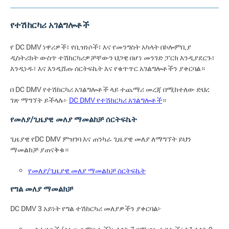
የተሽከርካሪ አገልግሎቶች
የ DC DMV ነዋሪዎች፣ የቢዝነሶች፣ እና የመንግስት አካላት በኮሎምቢያ
ዲስትሪክት ውስጥ ተሽከርካሪዎቻቸውን ህጋዊ በሆነ መንገድ ፓርክ እንዲያደርጉ፣
እንዲነዱ፣ እና እንዲሸጡ ሰርትፍኬት እና የቁጥጥር አገልግሎቶችን ያቀርባል።
በ DC DMV የተሽከርካሪ አገልግሎቶች ላይ ተጨማሪ መረጃ በሚከተለው ድህረ
ገጽ ማግኘት ይችላሉ፦
DC DMV የተሽከርካሪ አገልግሎቶች
።
የመለያ/ጊዜያዊ መለያ ማመልከቻ ሰርትፍኬት
ጊዜያዊ የDC DMV ምዝገባ እና ጠንካራ ጊዜያዊ መለያ ለማግኘት ይህን
ማመልከቻ ያጠናቅቁ።
የመለያ/ጊዜያዊ መለያ ማመልከቻ ሰርትፍኬት
የግል መለያ ማመልክቻ
DC DMV 3 አይነት የግል ተሽከርካሪ መለያዎችን ያቀርባል፦