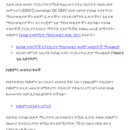
ዲስትሪክቱ ውስጥ ፕርኪንግን የሚቆጣጠረውን የትራንስፖርት ዲስትሪክት
መምሪያን (DDOT) በመወከል፣ DC DMV ሶስት አይነት የአካል ጉዳተኝነት
ማስታወቂያዎችን ወይም ፈቃዶችን፣ የአንድ ሳምንት ፈቃዶችን፣ ጊዜያዊ
ማስታወቂያዎችን፣ እና የረጅም ጊዜ ማስታወቂያዎችን ይሰጣል። የአካል
ጉዳተኞች ፓርኪንግ እንዴት ማግኘት እንደሚችሉ የበለጠ መረጃ ለማግኘት፣
እባክዎን
የአካል ጉዳተኛነት ማስታወቂያ ድህረ ገጽን
ይጎብኙ።
ለአካል ጉዳተኞች የፓርኪንግ ማስታወቂያ ወይም መለያዎች ማመልከቻ
የአንድ ሳምንት ጊዜያዊ የአካል ጉዳት ፓርኪንግ ፈቃድ ማመልከቻ (*
በአሁኑ
ጊዜ አይገኝም
)
የህክምና መዝገብ ቅጾች
ይህ የተዋሃደ የህክምና እና የአይን መዝገብ ቅጽ ነው። ስለዚህም፣ የእርስዎን
የህክምና ሁኔታ መሰረት በማድረግ፣ ዶክተርዎ የቅጹን/ሪፖርቱን አንድ ክፍል
ለመሙላት ብቻ ሊያስፈልግዎት ይችላል።
የህክምና/የአይን ሪፖርት
ይህ ቅጽ የአካል ብቃት ማረጋገጫ ሰርትፍኬትን ላሟሉ ፈቃድ ያለው የህክምና
ባለሙያ እንዲኖራቸው ለሚፈለግ እድሜያቸው 70 እና ከዚያ በላይ ለሆኑ
አሽከርካሪዎች ነው።