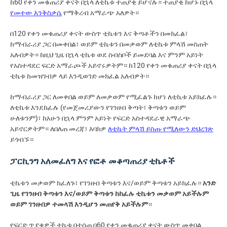
ከ60 የቀን መቁጠሪያ ቀናት በኋላ ለቲኬቱ ተጠያቂ ይሆናሉ። ተጠያቂ ከሆኑ በኋላ
የመተው እንቅስቃሴ
የማቅረብ አማራጭ አለዎት።
በ120 የቀን መቁጠሪያ ቀናት ውስጥ ቲኬቱን እና ቅጣቶችን በመክፈል፣
ከማብራሪያ ጋር በመቀበል፣ ወይም ቲኬቱን በመቃወም ለቲኬቱ ምላሽ መስጠት
አለብዎት። ከዚህ ጊዜ በኋላ ቲኬቱ ወደ ስብስቦች ይመደባል እና ምንም አይነት
የአስተዳደር ፍርድ አማራጮች አይኖሩዎትም። ከ120 የቀን መቁጠሪያ ቀናት በኋላ
ቲኬቱ ከመዝገብዎ ላይ እንዲወገድ መክፈል አለብዎት።
ከማብራሪያ ጋር ለመቀበል ወይም ለመቃወም የሚፈልጉ ከሆነ ለቲኬቱ አይክፈሉ።
ለቲኬቱ እንደከፈሉ (የመጀመሪያውን የገንዘብ ቅጣት፣ ቅጣቱን ወይም
ሁለቱንም)፣ ከአሁን በኋላ ምንም አይነት የፍርድ አስተዳደራዊ አማራጭ
አይኖርዎትም። ለበለጠ መረጃ፣ እባክዎ
ለቲኬት ምላሽ ይስጡ የሚለውን ድህረገጽ
ይጎብኙ።
ፓርኪንግ አለመፈለግ እና የፎቶ መቆጣጠሪያ ቲኬቶች
ቲኬቱን መቃወም ከፈለጉ፣ የገንዘብ ቅጣቱን እና/ወይም ቅጣቱን አይክፈሉ።
አንድ
ጊዜ የገንዘብ ቅጣቱን እና/ወይም ቅጣቱን ከከፈሉ ቲኬቱን መቃወም አይችሉም
ወይም ገንዘብዎ ተመላሽ እንዲሆን መጠየቅ አይችሉም
።
የፍርድ ጥያቄዎች ቲኬቱ በተሰጠ በ60 የቀን መቁጠሪያ ቀናት ውስጥ መቀበል