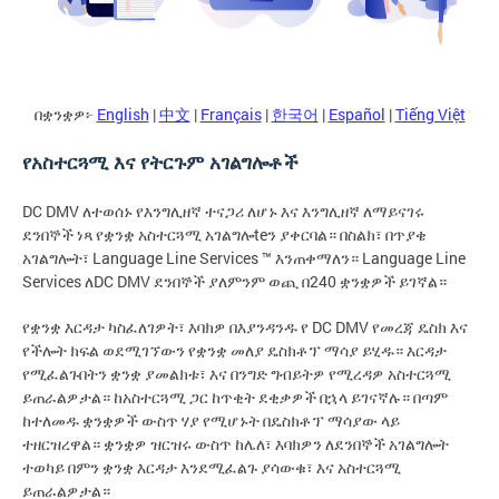
በቋንቋዎ፦
English
|
中文
|
Français
|
한국어
|
Español
|
Tiếng Việt
የአስተርጓሚ እና የትርጉም አገልግሎቶች
DC DMV ለተወሰኑ የእንግሊዘኛ ተናጋሪ ለሆኑ እና እንግሊዘኛ ለማይናገሩ
ደንበኞች ነጻ የቋንቋ አስተርጓሚ አገልግሎteን ያቀርባል። በስልክ፣ በጥያቄ
አገልግሎት፣ Language Line Services ™ እንጠቀማለን። Language Line
Services ለDC DMV ደንበኞች ያለምንም ወጪ በ240 ቋንቋዎች ይገኛል።
የቋንቋ እርዳታ ካስፈለገዎት፣ እባክዎ በእያንዳንዱ የ DC DMV የመረጃ ዴስክ እና
የችሎት ክፍል ወደሚገኘውን የቋንቋ መለያ ዴስክቶፕ ማሳያ ይሂዱ። እርዳታ
የሚፈልጉበትን ቋንቋ ያመልክቱ፣ እና በንግድ ግብይትዎ የሚረዳዎ አስተርጓሚ
ይጠራልዎታል። ከአስተርጓሚ ጋር ከጥቂት ደቂቃዎች በኋላ ይገናኛሉ። በጣም
ከተለመዱ ቋንቋዎች ውስጥ ሃያ የሚሆኑት በዴስክቶፕ ማሳያው ላይ
ተዘርዝረዋል። ቋንቋዎ ዝርዝሩ ውስጥ ከሌለ፣ እባክዎን ለደንበኞች አገልግሎት
ተወካይ በምን ቋንቋ እርዳታ እንደሚፈልጉ ያሳውቁ፣ እና አስተርጓሚ
ይጠራልዎታል።