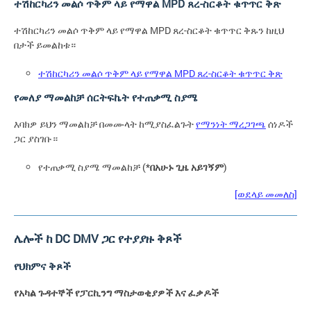
ተሽከርካሪን መልሶ ጥቅም ላይ የማዋል MPD ጸረ-ስርቆት ቁጥጥር ቅጽ
ተሽከርካሪን መልሶ ጥቅም ላይ የማዋል MPD ጸረ-ስርቆት ቁጥጥር ቅጹን ከዚህ
በታች ይመልከቱ።
ተሽከርካሪን መልሶ ጥቅም ላይ የማዋል MPD ጸረ-ስርቆት ቁጥጥር ቅጽ
የመለያ ማመልከቻ ሰርትፍኬት የተጠቃሚ ስያሜ
እባክዎ ይህን ማመልከቻ በመሙላት ከሚያስፈልጉት
የማንነት ማረጋገጫ
ሰነዶች
ጋር ያስገቡ።
የተጠቃሚ ስያሜ ማመልከቻ (*
በአሁኑ ጊዜ አይገኝም
)
[ወደላይ መመለስ]
ሌሎች ከ DC DMV ጋር የተያያዙ ቅጾች
የህክምና ቅጾች
የአካል ጉዳተኞች የፓርኪንግ ማስታወቂያዎች እና ፈቃዶች