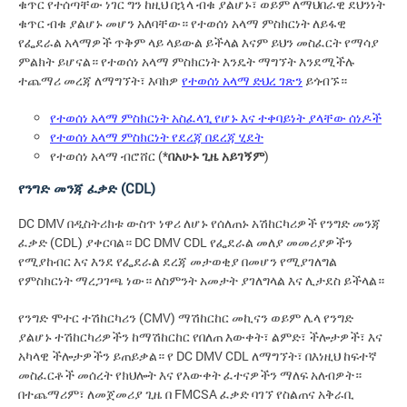
ቁጥር የተሰጣቸው ነገር ግን ከዚህ በኋላ ብቁ ያልሆኑ፣ ወይም ለማህበራዊ ደህንነት
ቁጥር ብቁ ያልሆኑ መሆን አለባቸው። የተወሰነ አላማ ምስክርነት ለይፋዊ
የፌደራል አላማዎች ጥቅም ላይ ላይውል ይችላል እናም ይህን መስፈርት የማሳያ
ምልክት ይሆናል። የተወሰነ አላማ ምስክርነት እንዴት ማግኘት እንደሚችሉ
ተጨማሪ መረጃ ለማግኘት፣ እባክዎ
የተወሰነ አላማ ድህረ ገጽን
ይጎብኙ።
የተወሰነ አላማ ምስክርነት አስፈላጊ የሆኑ እና ተቀባይነት ያላቸው ሰነዶች
የተወሰነ አላማ ምስክርነት የደረጃ በደረጃ ሂደት
የተወሰነ አላማ ብሮሸር (*
በአሁኑ ጊዜ አይገኝም
)
የንግድ መንጃ ፈቃድ (CDL)
DC DMV በዲስትሪክቱ ውስጥ ነዋሪ ለሆኑ የሰለጠኑ አሽከርካሪዎች የንግድ መንጃ
ፈቃድ (CDL) ያቀርባል። DC DMV CDL የፌደራል መለያ መመሪያዎችን
የሚያከብር እና እንደ የፌደራል ደረጃ መታወቂያ በመሆን የሚያገለግል
የምስክርነት ማረጋገጫ ነው። ለስምንት አመታት ያገለግላል እና ሊታደስ ይችላል።
የንግድ ሞተር ተሽከርካሪን (CMV) ማሽከርከር መኪናን ወይም ሌላ የንግድ
ያልሆኑ ተሽከርካሪዎችን ከማሽከርከር የበለጠ እውቀት፣ ልምድ፣ ችሎታዎች፣ እና
አካላዊ ችሎታዎችን ይጠይቃል። የ DC DMV CDL ለማግኘት፣ በእነዚህ ከፍተኛ
መስፈርቶች መሰረት የክህሎት እና የእውቀት ፈተናዎችን ማለፍ አለብዎት።
በተጨማሪም፣ ለመጀመሪያ ጊዜ በ FMCSA ፈቃድ ባገኘ የስልጠና አቅራቢ