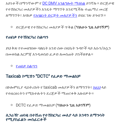
አይነቶች በማንኛውም የ
DC DMV አገልግሎት ማዕከል
ይገኛሉ። ድርጅታዊ
የተሽከርካሪ መለያዎችን እንዴት ማግኘት እንደሚችሉ ተጨማሪ መረጃ
ለማግኘት፣ እባክዎ
የአባልነት ድርጅት መለያዎችን
ድህረ ገጽ ይጎብኙ።
ድርጅታዊ የተሽከርካሪ መለያዎች ጥቅል (*
በአሁኑ ጊዜ አይገኝም
)
የጠበቃ የተሽከርካሪ ስልጣን
ይህ ቅጽ የተመዘገበው ባለቤት አንድ ሰው በቲኬት ጉዳዮች ላይ እሱን/እሷን
በመወከል እርምጃ እንዲወስድ ፈቃድ ለመስጠት ያስችለዋል።
የጠበቃ ስልጣን
Taxicab ኮሚሽን "DCTC" የፈቃድ ማመልከቻ
በኮሎምቢያ ዲስትሪክት የ taxicab መለያዎችን ለማግኘት፣
እዚህ
ላይ
የተዘረዘሩትን የሚከተሉትን ደረጃዎች ማጠናቀቅ አለብዎት።
DCTC የፈቃድ ማመልከቻ (*
በአሁኑ ጊዜ አይገኝም
)
ለጋራዥ ጠባቂ በተሸጠ የተሽከርካሪ መለያ ላይ እገዳን ለማንሳት
የሚያስፈልጉ መስፈርቶች