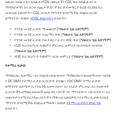
ስልጠና ክፍል ሀ እና ክፍል ለ የCDL ባለቤቶች፤ CDL ወደ ክፍል ለ እና ሀ
ማሻሻያዎች፤ እና ድጋፍ ሰጪዎች S፣ P እና H የመግቢያ-ደረጃ የአሽከርካሪ
መውሰድ አለብዎት። CDL እንዴት ማግኘት እንደሚችሉ የበለጠ መረጃ
ለማግኘት፣ እባክዎ
የCDL ድህረገጽን
ይጎብኙ።
የንግድ መንጃ ፈቃድ ማመልከቻ (*
በአሁኑ ጊዜ አይገኝም
)
የንግድ መንጃ ፈቃድ ተጨማሪ ቅጽ (*
በአሁኑ ጊዜ አይገኝም
)
የንግድ መንጃ ፈቃድ የውትድርና ፈተና ዌቨር ቅጽ (*
በአሁኑ ጊዜ አይገኝም
)
የUS ትራንስፖርት የህክምና ምርመራ መምሪያ ሰርትፍኬት መዝገብ
(*
በአሁኑ ጊዜ አይገኝም
)
የUS ትራንስፖርት የህክምና ካርድ መምሪያ (*
በአሁኑ ጊዜ አይገኝም
)
የተማሪ ፍቃድ
ማሽከርከር ለመማር—እና በዲስትሪክቱ ውስጥ ማሽከርከርን ለመለማመድ—ህጋዊ
የ DC DMV የተማሪ ፈቃድ ሊኖርዎት ይገባል። የDC DMV ተማሪ ፈቃድ
ለማግኘት እድሜዎ ቢያንስ 16 አመት የሆነ፣ እና የእይታ ምርመራ እና የእውቀት
ፈተናዎችን በማለፍ ከሌሎች አስፈላጊ ነገሮች ጋር ማንነትዎን፣ ነዋሪነትዎን፣ እና
ብቁነትዎን የሚያረጋግጡ ሰነዶችን ማቅረብ አለብዎት። የተማሪ ፈቃድ እንዴት
ማግኘት እንደሚችሉ የበለጠ ለማወቅ፣ እባክዎ
የተማሪ ፈቃድን ድህረ ገጽ
ይጎብኙ።