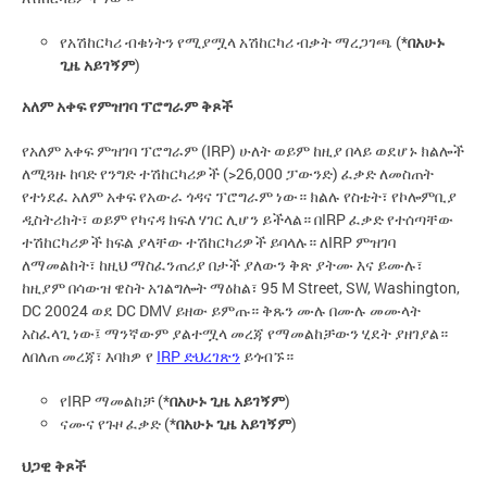
የአሽከርካሪ ብቁነትን የሚያሟላ አሽከርካሪ ብቃት ማረጋገጫ (*
በአሁኑ
ጊዜ አይገኝም
)
አለም አቀፍ የምዝገባ ፕሮግራም ቅጾች
የአለም አቀፍ ምዝገባ ፕሮግራም (IRP) ሁለት ወይም ከዚያ በላይ ወደሆኑ ክልሎች
ለሚጓዙ ከባድ የንግድ ተሽከርካሪዎች (>26,000 ፓውንድ) ፈቃድ ለመስጠት
የተነደፈ አለም አቀፍ የአውራ ጎዳና ፕሮግራም ነው። ክልሉ የስቴት፣ የኮሎምቢያ
ዲስትሪክት፣ ወይም የካናዳ ክፍለ ሃገር ሊሆን ይችላል። በIRP ፈቃድ የተሰጣቸው
ተሽከርካሪዎች ክፍል ያላቸው ተሽከርካሪዎች ይባላሉ። ለIRP ምዝገባ
ለማመልከት፣ ከዚህ ማስፈንጠሪያ በታች ያለውን ቅጽ ያትሙ እና ይሙሉ፣
ከዚያም በሳውዝ ዌስት አገልግሎት ማዕከል፣ 95 M Street, SW, Washington,
DC 20024 ወደ DC DMV ይዘው ይምጡ። ቅጹን ሙሉ በሙሉ መሙላት
አስፈላጊ ነው፤ ማንኛውም ያልተሟላ መረጃ የማመልከቻውን ሂደት ያዘገያል።
ለበለጠ መረጃ፣ እባክዎ የ
IRP ድህረገጽን
ይጎብኙ።
የIRP ማመልከቻ (*
በአሁኑ ጊዜ አይገኝም
)
ናሙና የጉዞ ፈቃድ (*
በአሁኑ ጊዜ አይገኝም
)
ህጋዊ ቅጾች