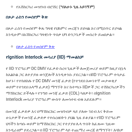
የአሽከርካሪ መዝገብ ብሮሸር (*
በአሁኑ ጊዜ አይገኝም
)
በጾታ ራስን የመሰየም ቅጽ
በጾታ ራስን የመሰየም ቅጹ ግላዊ የህክምና መረጃን ይይዛል እና በሚስጥር ይያዛል
እንዲሁም በአሽከርካሪ ግላዊነት ጥበቃ ህግ ድንጋጌዎች መሰረት ይጠበቃል።
በጾታ ራስን የመሰየም ቅጽ
የIgnition Interlock መሳሪያ (IID) ማመልከቻ
የ IID ፕሮግራም DC DMV የፈቃድ ስረዛ ጊዜዎች ለመጀመሪያ ወይም ከዚያ በኋላ
ከአልኮል ጋር ለተያያዙ ወንጀሎች እንዲቀንሱ ያደርጋል። በIID ፕሮግራም ተሳታፊ
ከሆኑ፣ የተከለከሉ የ DC DMV መንጃ ፈቃድ (የተገደበ እውነተኛ መታወቂያ
ወይም የተገደበ አላማ ፈቃድ) ማግኘት እና ከተጫኑ IIDዎች ጋር ተሽከርካሪዎችን
ማሽከርከር ይችላሉ። የንግድ መንጃ ፈቃድ (CDL) ካለዎት፣ በIgnition
Interlock መሳሪያ ፕሮግራም ውስጥ ለመሳተፍ ብቁ አይደሉም።
በመንጃ ፈቃድዎ እና በማሽከርከር መዝገብዎ ላይ ያለው ገደብ እና ቅድመ
ሁኔታዎች የመንጃ ፈቃድዎ የተሰረዘበትን ያህል ጊዜ ይቆያል። የIID ፕሮግራም
ህጎችን ከጣሱ ወይም ከማሽከርከር ጋር የተያያዘ ሌላ ጥሰት ከፈጸሙ ጊዜው
እንዲራዘም ይደረጋል። በ IID ፕሮግራም ላይ ተጨማሪ መረጃ ለማግኘት፣ እባክዎ