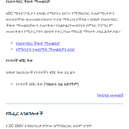
የአስተዳደር ችሎት ማመልከቻ
በDC ሜትሮፖሊታን አካባቢ የማይኖሩ ከሆነ፣ የማሽከርከር ተጠቃሚነትዎን
ወደቀድሞው ለመመለስ የጽሁፍ ጥያቄ ማቅረብ ይችላሉ። እባክዎ የአስተዳደር
ችሎት ማመልከቻውን ያጠናቅቁ። የአልኮል/የመድሃኒት የምክር ፕሮግራም
መጠናቀቁን የሚያረጋግጥ በስቴት የተረጋገጠ ማስረጃ ማካተት ያስፈልግዎታል።
የአስተዳደር ችሎት ማመልከቻ
የምክንያት የመስማት ማመልከቻን አሳይ
የነጥቦች ዌቨር ቅጽ
እባክዎ ከዚህ በታች የነጥቦችን ዌቨር ቅጽ ይፈልጉ
የነጥቦች ዌቨር ቅጽ (*
በአሁኑ ጊዜ አይገኝም
)
[ወደላይ መመለስ]
የሹፌር አገልግሎቶች
የ DC DMV ተሽከርካሪዎቻቸው ለማሽከርከር ወይም ደግሞ