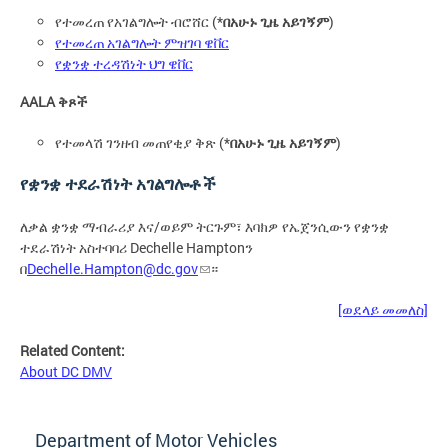
የተመረጠ የአገልግሎት ብሮሸር (*
በአሁኑ ጊዜ አይገኝም
)
የተመረጠ አገልግሎት ምዝገባ ዌቨር
የቋንቋ ተረዳሽነት ህግ ዌቨር
AALA ቅጾች
የተመላሽ ገንዘብ መጠየቂያ ቅጽ (*
በአሁኑ ጊዜ አይገኝም
)
የቋንቋ ተደራሽነት አገልግሎቶች
ለቃል ቋንቋ ማብራሪያ እና/ወይም ትርጉም፣ እባክዎ የኤጀንሲውን የቋንቋ
ተደራሽነት አስተባባሪ Dechelle Hamptonን
በ
Dechelle.Hampton@dc.gov
።
[ወደላይ መመለስ]
Related Content:
About DC DMV
Department of Motor Vehicles