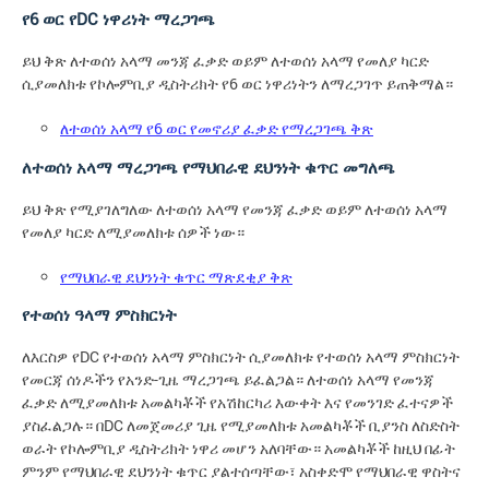
የ6 ወር የDC ነዋሪነት ማረጋገጫ
ይህ ቅጽ ለተወሰነ አላማ መንጃ ፈቃድ ወይም ለተወሰነ አላማ የመለያ ካርድ
ሲያመለክቱ የኮሎምቢያ ዲስትሪክት የ6 ወር ነዋሪነትን ለማረጋገጥ ይጠቅማል።
ለተወሰነ አላማ የ6 ወር የመኖሪያ ፈቃድ የማረጋገጫ ቅጽ
ለተወሰነ አላማ ማረጋገጫ የማህበራዊ ደህንነት ቁጥር መግለጫ
ይህ ቅጽ የሚያገለግለው ለተወሰነ አላማ የመንጃ ፈቃድ ወይም ለተወሰነ አላማ
የመለያ ካርድ ለሚያመለክቱ ሰዎች ነው።
የማህበራዊ ደህንነት ቁጥር ማጽደቂያ ቅጽ
የተወሰነ ዓላማ ምስክርነት
ለእርስዎ የDC የተወሰነ አላማ ምስክርነት ሲያመለክቱ የተወሰነ አላማ ምስክርነት
የመርጃ ሰነዶችን የአንድ-ጊዜ ማረጋገጫ ይፈልጋል። ለተወሰነ አላማ የመንጃ
ፈቃድ ለሚያመለክቱ አመልካቾች የአሽከርካሪ እውቀት እና የመንገድ ፈተናዎች
ያስፈልጋሉ። በDC ለመጀመሪያ ጊዜ የሚያመለክቱ አመልካቾች ቢያንስ ለስድስት
ወራት የኮሎምቢያ ዲስትሪክት ነዋሪ መሆን አለባቸው። አመልካቾች ከዚህ በፊት
ምንም የማህበራዊ ደህንነት ቁጥር ያልተሰጣቸው፣ አስቀድሞ የማህበራዊ ዋስትና