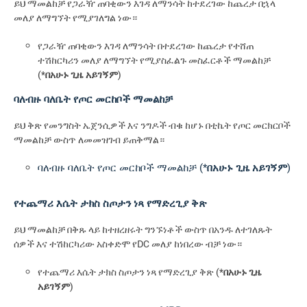
ይህ ማመልከቻ የጋራዥ ጠባቂውን እገዳ ለማንሳት ከተደረገው ከጨረታ በኋላ
መለያ ለማግኘት የሚያገለግል ነው።
የጋራዥ ጠባቂውን እገዳ ለማንሳት በተደረገው ከጨረታ የተሸጠ
ተሽከርካሪን መለያ ለማግኘት የሚያስፈልጉ መስፈርቶች ማመልከቻ
(*
በአሁኑ ጊዜ አይገኝም
)
ባለብዙ ባለቤት የጦር መርከቦች ማመልከቻ
ይህ ቅጽ የመንግስት ኤጀንሲዎች እና ንግዶች ብቁ ከሆኑ በቲኬት የጦር መርክርቦች
ማመልከቻ ውስጥ ለመመዝገብ ይጠቅማል።
ባለብዙ ባለቤት የጦር መርከቦች ማመልከቻ (*
በአሁኑ ጊዜ አይገኝም
)
የተጨማሪ እሴት ታክስ ስጦታን ነጻ የማድረጊያ ቅጽ
ይህ ማመልከቻ በቅጹ ላይ ከተዘረዘሩት ግንኙነቶች ውስጥ በአንዱ ለተገለጹት
ሰዎች እና ተሽከርካሪው አስቀድሞ የDC መለያ ከነበረው ብቻ ነው።
የተጨማሪ እሴት ታክስ ስጦታን ነጻ የማድረጊያ ቅጽ (*
በአሁኑ ጊዜ
አይገኝም
)