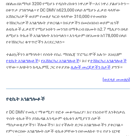
በበለጠ በአማካይ 3200 የሚሆኑ የዲስትሪክቱን ነዋሪዎች—እና ነዋሪ ያልሆኑትን—
በቀጥታ ያገለግላል። የ DC DMV ከ623,000 በላይ ለሚሆኑ ፈቃድ ላላቸው
አሽከርካሪዎች ወይም የመለያ ካርድ ላላቸው 310,000 የተመዘገቡ
ተሽከርካሪዎች አገልግሎት ያቀርባል። ክፍያዎችን በመሰብሰብ ወይም ዜጎች
ለቲኬቶች ፈቃደኛ የሚሆኑበትን መንገድ በማቅረብ በአመት ከ2.7 ሚሊዮን በላይ
ለሚሆኑ ትኬቶች አገልግሎት እንሰጣለን። እንዲሁም በየአመቱ ከ178,000 በላይ
የተሽከርካሪ ቁጥጥሮችን እናደርጋለን።
ተልዕኳችንን ለማሳካት፣ የሶስት የስራ ማስኬጃ ፕሮግራሞች አሉን፦ እነዚህም
የቲኬት አገልግሎቶች
፣
የአሽከርካሪ አገልግሎቶች
፣ እና የ
ተሽከርካሪ አገልግሎቶች
ናቸው። እባኮትን ከዲኤምቪ ጋር የተያያዙ
ሌሎች መረጃዎችን ከታች
ያግኙ።
[ወደላይ መመለስ]
የቲኬት አገልግሎቶች
የ DC DMV የመኪና ማቆሚያ፣ የፎቶ መቆጣጠሪያ፣ እና የአነስተኛ እንቅስቃሴ
ጥሰት ቲኬቶችን ያስኬዳል እንዲሁም ቲኬቱን ለሚያገኙ ሰዎች
ማስታወቂያዎችን፣ ችሎቶችን፣ እና የችሎት ድጋፍ አገልግሎቶችን ያቀርባል።
የምናቀርበው አገልግሎት ሰዎች ቲኬቶቻቸውን በተመለከተ ጥሩ የሆኑ ህጋዊ