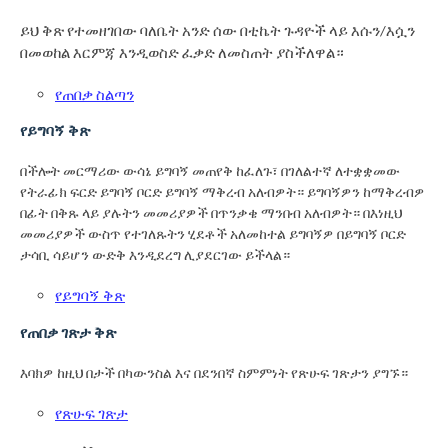
ይህ ቅጽ የተመዘገበው ባለቤት አንድ ሰው በቲኬት ጉዳዮች ላይ እሱን/እሷን
በመወከል እርምጃ እንዲወስድ ፈቃድ ለመስጠት ያስችለዋል።
የጠበቃ ስልጣን
የይግባኝ ቅጽ
በችሎት መርማሪው ውሳኔ ይግባኝ መጠየቅ ከፈለጉ፣ በገለልተኛ ለተቋቋመው
የትራፊክ ፍርድ ይግባኝ ቦርድ ይግባኝ ማቅረብ አለብዎት። ይግባኝዎን ከማቅረብዎ
በፊት በቅጹ ላይ ያሉትን መመሪያዎች በጥንቃቄ ማንበብ አለብዎት። በእነዚህ
መመሪያዎች ውስጥ የተገለጹትን ሂደቶች አለመከተል ይግባኝዎ በይግባኝ ቦርድ
ታሳቢ ሳይሆን ውድቅ እንዲደረግ ሊያደርገው ይችላል።
የይግባኝ ቅጽ
የጠበቃ ገጽታ ቅጽ
እባክዎ ከዚህ በታች በካውንስል እና በደንበኛ ስምምነት የጽሁፍ ገጽታን ያግኙ።
የጽሁፍ ገጽታ