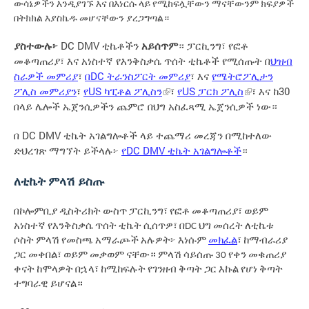
ውሳኔዎችን እንዲያገኙ እና በእነርሱ ላይ የሚከፍሏቸውን ማናቸውንም ክፍያዎች
በትክክል እያስኬዱ መሆናቸውን ያረጋግጣል።
ያስተውሉ፦
DC DMV ቲኬቶችን
አይሰጥም
። ፓርኪንግ፣ የፎቶ
መቆጣጠሪያ፣ እና አነስተኛ የእንቅስቃሴ ጥሰት ቲኬቶች የሚሰጡት በ
ህዝብ
ስራዎች መምሪያ
፣
በDC ትራንስፖርት መምሪያ
፣ እና
የሜትሮፖሊታን
ፖሊስ መምሪያን
፣
የUS ካፒቶል ፖሊስን
፣
የUS ፓርክ ፖሊስ
፣ እና ከ30
በላይ ሌሎች ኤጀንሲዎችን ጨምሮ በህግ አስፈጻሚ ኤጀንሲዎች ነው።
በ DC DMV ቲኬት አገልግሎቶች ላይ ተጨማሪ መረጃን በሚከተለው
ድህረገጽ ማግኘት ይችላሉ፦
የDC DMV ቲኬት አገልግሎቶች
።
ለቲኬት ምላሽ ይስጡ
በኮሎምቢያ ዲስትሪክት ውስጥ ፓርኪንግ፣ የፎቶ መቆጣጠሪያ፣ ወይም
አነስተኛ የእንቅስቃሴ ጥሰት ቲኬት ሲሰጥዎ፣ በDC ህግ መሰረት ለቲኬቱ
ሶስት ምላሽ የመስጫ አማራጮች አሉዎት፦ እነሱም
መክፈል
፣ ከማብራሪያ
ጋር መቀበል፣ ወይም መቃወም ናቸው። ምላሽ ሳይሰጡ 30 የቀን መቁጠሪያ
ቀናት ከሞላዎት በኋላ፣ ከሚከፍሉት የገንዘብ ቅጣት ጋር እኩል የሆነ ቅጣት
ተግባራዊ ይሆናል።