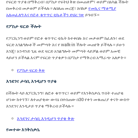
የፍርድ ጥያቄ በማቅረብ፣ በፖስታ የፍትህ ቅጽ በመጠቀም፣ ወይም በአካል ችሎት
በመቅረብ መቃወም ይችላሉ። ለበለጠ መረጃ፣ እባክዎ
የመኪና ማቆሚያ
አለመፈለግ እና የፎቶ ቁጥጥር ቲኬቶችን ድህረ ገጽ
ይጎብኙ።
የፖስታ ፍርድ ችሎት
የፓርኪንግ ወይም የፎቶ ቁጥጥር ቲኬት ከተቀበሉ እና መቃወም ከፈለጉ፣ ወደ
ፍርድ አገልግሎቶች መምጣት እና የ walk-in ችሎት መጠየቅ ይችላሉ። ይሁን
እንጂ፣ አንዳንድ ጊዜ ወደ ፍርድ አገልግሎት መምጣት ላይቻል ወይም አመቺ
ላይሆን ይችላል እናም የፍርድ ጥያቄዎን በፖስታ የማቅረብ አማራጭ አለዎት።
የፖስታ ፍርድ ቅጽ
እንደገና ታሳቢ እንዲሆን ጥያቄ
በችሎት ላይ ለፓርኪንግ፣ ለፎቶ ቁጥጥር፣ ወይም የእንቅስቃሴ ጥሰት ተጠያቂ
ሆነው ከተገኙ፣ ለተጠያቂው ውሳኔ በተሰጠው በ30 የቀን መቁጠሪያ ቀናት ውስጥ
እንደገና እንዲታይ ጥያቄ ማቅረብ ይችላሉ።
እንደገና ታሳቢ እንዲሆን ጥያቄ ቅጽ
የመተው እንቅስቃሴ