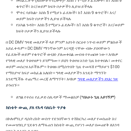
መስፈርቶች (ለአውቶሞቢሎች)፦ እስከ 7 የሚሆኑ ፊደሎች፣ ከ1 እስከ 9
ቁጥሮች፣ እና/ወይም ክፍት ቦታዎችን ሊይዝ ይችላሉ
ሞተር ሳይክል፦ እስከ 5 የሚሆኑ ፊደሎች፣ ከ1 እስከ 9 ቁጥሮች፣ እና/
ወይም ክፍት ቦታዎችን ሊይዝ ይችላሉ
የአካል ጉዳት፦ እስከ 5 የሚሆኑ ፊደሎች፣ ከ1 እስከ 9 ቁጥሮች፣ እና/ወይም
ክፍት ቦታዎችን ሊይዝ ይችላሉ
በ DC DMV ግላዊ መለያዎች ላይ ምንም አይነት ስርዐተ ነጥብ ወይም ምልክቶች
አይፈቀዱም። DC DMV ማንኛውንም አናዳጅ ናቸው ብሎ ያሰባቸውን
የፊደሎች ወይም የቁጥሮች ውህድ ያለመቀበል መብቱ የተጠበቀ ነው። እባክዎ
የግላዊ መለያ ትዕዛዝዎን ይገምግሙ። ይህን ትዕዛዝ አንድ ጊዜ ከተቀበሉ፣ መቀየር
ወይም መሰረዝ አይችሉም። ትዕዛዙ በሚሰጥበት ጊዜ ተመላሽ የማይሆን $100
የማስያዣ ክፍያ መከፈል አለበት። ግላዊ መለያዎችን እንዴት ማግኘት
እንደሚችሉ ተጨማሪ መረጃ ለማግኘት፣ እባክዎ
ግላዊ መለያዎችን ድህረ ገጽ
ይጎብኙ።
ለግል የተሰሩ የፈቃድ ሰሌዳዎች ማመልከቻ (*
በአሁኑ ጊዜ አይገኝም
)
ከስቴት ውጪ ያለ የእዳ ባለቤት ጥያቄ
በኮሎምቢያ ዲስትሪክት ውስጥ የደንበኛውን ተሽከርካሪ መለያ የመስጠት እና
የመመዝገቢያ ሂደቱን ለማፋጠን ከስቴት ውጪ የሆነን መለያ በመጠየቅ ለእገዳ
ባለቤት የተላከ ደብዳቤ