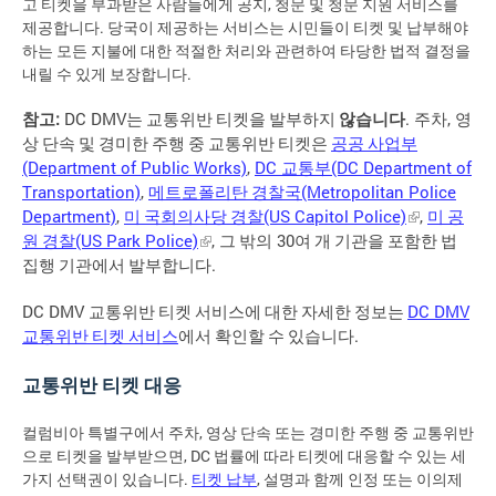
고 티켓을 부과받은 사람들에게 공지, 청문 및 청문 지원 서비스를
제공합니다. 당국이 제공하는 서비스는 시민들이 티켓 및 납부해야
하는 모든 지불에 대한 적절한 처리와 관련하여 타당한 법적 결정을
내릴 수 있게 보장합니다.
:
DC DMV
.
,
참고
는
교통위반
티켓을
발부하지
않습니다
주차
영
상
단속
및
경미한
주행
중
교통위반
티켓은
공공
사업부
(Department of Public Works)
,
DC
(DC Department of
교통부
Transportation)
,
(Metropolitan Police
메트로폴리탄
경찰국
Department)
,
(US Capitol Police)
,
미
국회의사당
경찰
미
공
(US Park Police)
,
30
원
경찰
그
밖의
여
개
기관을
포함한
법
.
집행
기관에서
발부합니다
DC DMV
DC DMV
교통위반
티켓
서비스에
대한
자세한
정보는
.
교통위반
티켓
서비스
에서
확인할
수
있습니다
교통위반 티켓 대응
컬럼비아 특별구에서 주차, 영상 단속 또는 경미한 주행 중 교통위반
으로 티켓을 발부받으면, DC 법률에 따라 티켓에 대응할 수 있는 세
가지 선택권이 있습니다.
티켓 납부
, 설명과 함께 인정 또는 이의제