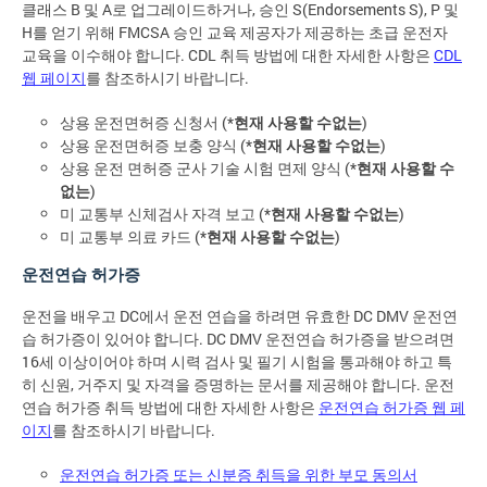
클래스 B 및 A로 업그레이드하거나, 승인 S(Endorsements S), P 및
H를 얻기 위해 FMCSA 승인 교육 제공자가 제공하는 초급 운전자
교육을 이수해야 합니다. CDL 취득 방법에 대한 자세한 사항은
CDL
웹 페이지
를 참조하시기 바랍니다.
상용 운전면허증 신청서 (*
현재 사용할 수없는
)
상용 운전면허증 보충 양식 (*
현재 사용할 수없는
)
상용 운전 면허증 군사 기술 시험 면제 양식 (*
현재 사용할 수
없는
)
미 교통부 신체검사 자격 보고 (*
현재 사용할 수없는
)
미 교통부 의료 카드 (*
현재 사용할 수없는
)
운전연습 허가증
운전을 배우고 DC에서 운전 연습을 하려면 유효한 DC DMV 운전연
습 허가증이 있어야 합니다. DC DMV 운전연습 허가증을 받으려면
16세 이상이어야 하며 시력 검사 및 필기 시험을 통과해야 하고 특
히 신원, 거주지 및 자격을 증명하는 문서를 제공해야 합니다. 운전
연습 허가증 취득 방법에 대한 자세한 사항은
운전연습 허가증 웹 페
이지
를 참조하시기 바랍니다.
운전연습 허가증 또는 신분증 취득을 위한 부모 동의서