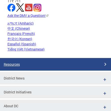
TTY: 711
Ask the DMV a Question!
አማርኛ (Amharic)
中文 (Chinese)
Français (French)
한국어 (Korean)
Español (Spanish)
Tiếng Việt (Vietnamese)
Resources
District News
District Initiatives
About DC