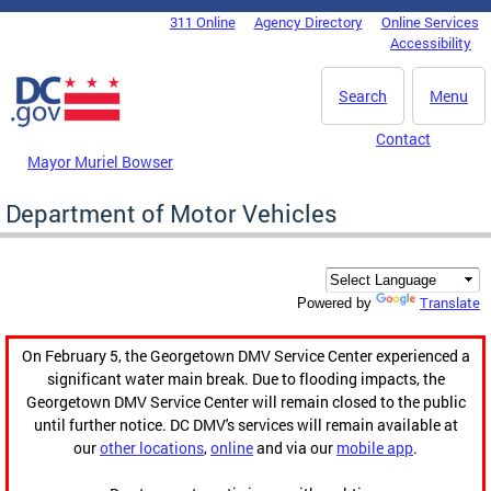
Skip to main content
311 Online
Agency Directory
Online Services
DC Agency Top Menu
Accessibility
Search
Menu
Contact
Mayor Muriel Bowser
Department of Motor Vehicles
Translate
Powered by
On February 5, the Georgetown DMV Service Center experienced a
significant water main break. Due to flooding impacts, the
Georgetown DMV Service Center will remain closed to the public
until further notice. DC DMV's services will remain available at
our
other locations
,
online
and via our
mobile app
.