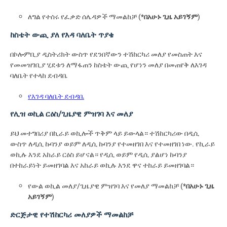
ለግል የተሰሩ የፈቃድ ሰሌዳዎች ማመልከቻ (*
በአሁኑ ጊዜ አይገኝም
)
ከስቴት ውጪ ያለ የእዳ ባለቤት ጥያቄ
በኮሎምቢያ ዲስትሪክት ውስጥ የደንበኛውን ተሽከርካሪ መለያ የመስጠት እና
የመመዝገቢያ ሂደቱን ለማፋጠን ከስቴት ውጪ የሆነን መለያ በመጠየቅ ለእገዳ
ባለቤት የተላከ ደብዳቤ
የእገዳ ባለቤት ደብዳቤ
የሊዝ ወኪል ርዕስ/ጊዜያዊ ምዝገባ እና መለያ
ይህ መተግበሪያ በኪራይ ወኪሎች ጥቅም ላይ ይውላል። ተሽከርካሪው በዲሲ
ውስጥ ለዲሲ ኩባንያ ወይም ለዲሲ ኩባንያ የተመዘገበ እና የተመዘገበ ነው. የኪራይ
ወኪሉ እንደ አከራይ ርዕስ ይሆናል። የዲሲ ወይም የዲሲ ያልሆነ ኩባንያ
በተከራይነት ይመዘገባል እና አከራይ ወኪሉ እንደ ዋና ተከራይ ይመዘገባል።
የውል ወኪል መለያ/ጊዜያዊ ምዝገባ እና የመለያ ማመልከቻ (*
በአሁኑ ጊዜ
አይገኝም
)
ድርጅታዊ የተሽከርካሪ መለያዎች ማመልከቻ