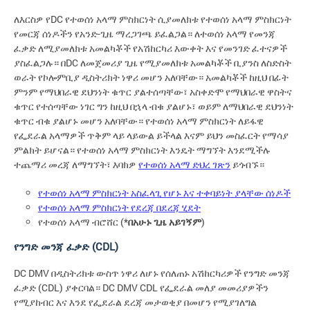
ለእርስዎ የDC የተወሰነ አላማ ምስክርነት ሲያመለክቱ የተወሰነ አላማ ምስክርነት
የመርጃ ሰነዶችን የአንድ-ጊዜ ማረጋገጫ ይፈልጋል። ለተወሰነ አላማ የመንጃ
ፈቃድ ለሚያመለክቱ አመልካቾች የአሽከርካሪ እውቀት እና የመንገድ ፈተናዎች
ያስፈልጋሉ። በDC ለመጀመሪያ ጊዜ የሚያመለክቱ አመልካቾች ቢያንስ ለስድስት
ወራት የኮሎምቢያ ዲስትሪክት ነዋሪ መሆን አለባቸው። አመልካቾች ከዚህ በፊት
ምንም የማህበራዊ ደህንነት ቁጥር ያልተሰጣቸው፣ አስቀድሞ የማህበራዊ ዋስትና
ቁጥር የተሰጣቸው ነገር ግን ከዚህ በኋላ ብቁ ያልሆኑ፣ ወይም ለማህበራዊ ደህንነት
ቁጥር ብቁ ያልሆኑ መሆን አለባቸው። የተወሰነ አላማ ምስክርነት ለይፋዊ
የፌደራል አላማዎች ጥቅም ላይ ላይውል ይችላል እናም ይህን መስፈርት የማሳያ
ምልክት ይሆናል። የተወሰነ አላማ ምስክርነት እንዴት ማግኘት እንደሚችሉ
ተጨማሪ መረጃ ለማግኘት፣ እባክዎ
የተወሰነ አላማ ድህረ ገጽን
ይጎብኙ።
የተወሰነ አላማ ምስክርነት አስፈላጊ የሆኑ እና ተቀባይነት ያላቸው ሰነዶች
የተወሰነ አላማ ምስክርነት የደረጃ በደረጃ ሂደት
የተወሰነ አላማ ብሮሸር (*
በአሁኑ ጊዜ አይገኝም
)
የንግድ መንጃ ፈቃድ (CDL)
DC DMV በዲስትሪክቱ ውስጥ ነዋሪ ለሆኑ የሰለጠኑ አሽከርካሪዎች የንግድ መንጃ
ፈቃድ (CDL) ያቀርባል። DC DMV CDL የፌደራል መለያ መመሪያዎችን
የሚያከብር እና እንደ የፌደራል ደረጃ መታወቂያ በመሆን የሚያገለግል