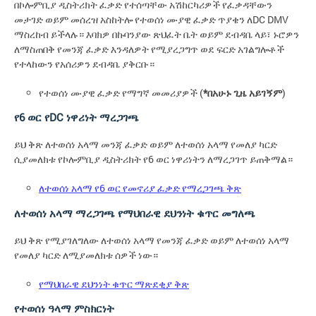
በኮሎምቢያ ዲስትሪክት ፈቃድ የተሰጣቸው አሽከርካሪዎች የፈቃዳቸውን
መታገድ ወይም መሰረዝ አስከትሎ የተወሰነ ሙያዊ ፈቃድ ጥያቄን ለDC DMV
ማስረከብ ይችላሉ። እባክዎ በኩባንያው ጽህፈት ቤት ወይም ደብዳቤ ላይ፣ ኑሮዎን
ለማስጠበቅ የመንጃ ፈቃድ እንዳለዎት የሚያረጋግጥ ወደ ፍርድ አገልግሎቶች
የተላከውን የአሰሪዎን ደብዳቤ ያቅርቡ።
የተወሰነ ሙያዊ ፈቃድ የማግኛ መመሪያዎች (
*በአሁኑ ጊዜ አይገኝም
)
የ6 ወር የDC ነዋሪነት ማረጋገጫ
ይህ ቅጽ ለተወሰነ አላማ መንጃ ፈቃድ ወይም ለተወሰነ አላማ የመለያ ካርድ
ሲያመለክቱ የኮሎምቢያ ዲስትሪክት የ6 ወር ነዋሪነትን ለማረጋገጥ ይጠቅማል።
ለተወሰነ አላማ የ6 ወር የመኖሪያ ፈቃድ የማረጋገጫ ቅጽ
ለተወሰነ አላማ ማረጋገጫ የማህበራዊ ደህንነት ቁጥር መግለጫ
ይህ ቅጽ የሚያገለግለው ለተወሰነ አላማ የመንጃ ፈቃድ ወይም ለተወሰነ አላማ
የመለያ ካርድ ለሚያመለክቱ ሰዎች ነው።
የማህበራዊ ደህንነት ቁጥር ማጽደቂያ ቅጽ
የተወሰነ ዓላማ ምስክርነት