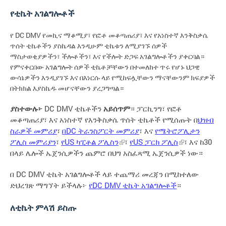
የቲኬት አገልግሎቶች
የ DC DMV የመኪና ማቆሚያ፣ የፎቶ መቆጣጠሪያ፣ እና የአነስተኛ እንቅስቃሴ
ጥሰት ቲኬቶችን ያስኬዳል እንዲሁም ቲኬቱን ለሚያገኙ ሰዎች
ማስታወቂያዎችን፣ ችሎቶችን፣ እና የችሎት ድጋፍ አገልግሎቶችን ያቀርባል።
የምናቀርበው አገልግሎት ሰዎች ቲኬቶቻቸውን በተመለከተ ጥሩ የሆኑ ህጋዊ
ውሳኔዎችን እንዲያገኙ እና በእነርሱ ላይ የሚከፍሏቸውን ማናቸውንም ክፍያዎች
በትክክል እያስኬዱ መሆናቸውን ያረጋግጣል።
ያስተውሉ፦
DC DMV ቲኬቶችን
አይሰጥም
። ፓርኪንግ፣ የፎቶ
መቆጣጠሪያ፣ እና አነስተኛ የእንቅስቃሴ ጥሰት ቲኬቶች የሚሰጡት በ
ህዝብ
ስራዎች መምሪያ
፣
በDC ትራንስፖርት መምሪያ
፣ እና
የሜትሮፖሊታን
ፖሊስ መምሪያን
፣
የUS ካፒቶል ፖሊስን
፣
የUS ፓርክ ፖሊስ
፣ እና ከ30
በላይ ሌሎች ኤጀንሲዎችን ጨምሮ በህግ አስፈጻሚ ኤጀንሲዎች ነው።
በ DC DMV ቲኬት አገልግሎቶች ላይ ተጨማሪ መረጃን በሚከተለው
ድህረገጽ ማግኘት ይችላሉ፦
የDC DMV ቲኬት አገልግሎቶች
።
ለቲኬት ምላሽ ይስጡ