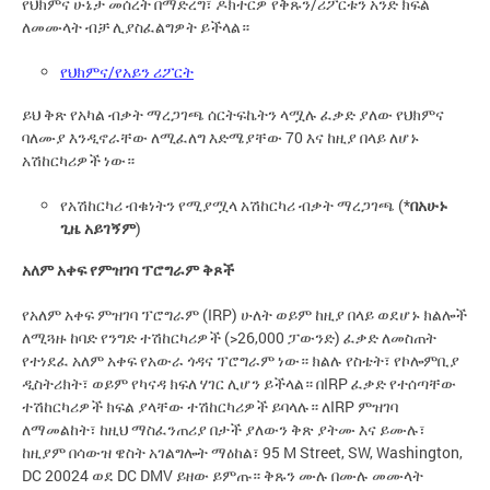
የህክምና ሁኔታ መሰረት በማድረግ፣ ዶክተርዎ የቅጹን/ሪፖርቱን አንድ ክፍል
ለመሙላት ብቻ ሊያስፈልግዎት ይችላል።
የህክምና/የአይን ሪፖርት
ይህ ቅጽ የአካል ብቃት ማረጋገጫ ሰርትፍኬትን ላሟሉ ፈቃድ ያለው የህክምና
ባለሙያ እንዲኖራቸው ለሚፈለግ እድሜያቸው 70 እና ከዚያ በላይ ለሆኑ
አሽከርካሪዎች ነው።
የአሽከርካሪ ብቁነትን የሚያሟላ አሽከርካሪ ብቃት ማረጋገጫ (*
በአሁኑ
ጊዜ አይገኝም
)
አለም አቀፍ የምዝገባ ፕሮግራም ቅጾች
የአለም አቀፍ ምዝገባ ፕሮግራም (IRP) ሁለት ወይም ከዚያ በላይ ወደሆኑ ክልሎች
ለሚጓዙ ከባድ የንግድ ተሽከርካሪዎች (>26,000 ፓውንድ) ፈቃድ ለመስጠት
የተነደፈ አለም አቀፍ የአውራ ጎዳና ፕሮግራም ነው። ክልሉ የስቴት፣ የኮሎምቢያ
ዲስትሪክት፣ ወይም የካናዳ ክፍለ ሃገር ሊሆን ይችላል። በIRP ፈቃድ የተሰጣቸው
ተሽከርካሪዎች ክፍል ያላቸው ተሽከርካሪዎች ይባላሉ። ለIRP ምዝገባ
ለማመልከት፣ ከዚህ ማስፈንጠሪያ በታች ያለውን ቅጽ ያትሙ እና ይሙሉ፣
ከዚያም በሳውዝ ዌስት አገልግሎት ማዕከል፣ 95 M Street, SW, Washington,
DC 20024 ወደ DC DMV ይዘው ይምጡ። ቅጹን ሙሉ በሙሉ መሙላት