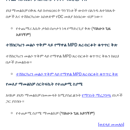
ይህ ማመልከቻ በቅጹ ላይ ከተዘረዘሩት ግንኙነቶች ውስጥ በአንዱ ለተገለጹት
ሰዎች እና ተሽከርካሪው አስቀድሞ የDC መለያ ከነበረው ብቻ ነው።
የተጨማሪ እሴት ታክስ ስጦታን ነጻ የማድረጊያ ቅጽ (*
በአሁኑ ጊዜ
አይገኝም
)
ተሽከርካሪን መልሶ ጥቅም ላይ የማዋል MPD ጸረ-ስርቆት ቁጥጥር ቅጽ
ተሽከርካሪን መልሶ ጥቅም ላይ የማዋል MPD ጸረ-ስርቆት ቁጥጥር ቅጹን ከዚህ
በታች ይመልከቱ።
ተሽከርካሪን መልሶ ጥቅም ላይ የማዋል MPD ጸረ-ስርቆት ቁጥጥር ቅጽ
የመለያ ማመልከቻ ሰርትፍኬት የተጠቃሚ ስያሜ
እባክዎ ይህን ማመልከቻ በመሙላት ከሚያስፈልጉት
የማንነት ማረጋገጫ
ሰነዶች
ጋር ያስገቡ።
የተጠቃሚ ስያሜ ማመልከቻ (*
በአሁኑ ጊዜ አይገኝም
)
[ወደላይ መመለስ]