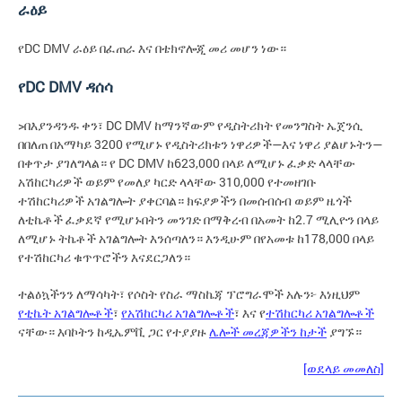
ራዕይ
የDC DMV ራዕይ በፈጠራ እና በቴክኖሎጂ መሪ መሆን ነው።
የDC DMV ዳሰሳ
>በእያንዳንዱ ቀን፣ DC DMV ከማንኛውም የዲስትሪክት የመንግስት ኤጀንሲ
በበለጠ በአማካይ 3200 የሚሆኑ የዲስትሪክቱን ነዋሪዎች—እና ነዋሪ ያልሆኑትን—
በቀጥታ ያገለግላል። የ DC DMV ከ623,000 በላይ ለሚሆኑ ፈቃድ ላላቸው
አሽከርካሪዎች ወይም የመለያ ካርድ ላላቸው 310,000 የተመዘገቡ
ተሽከርካሪዎች አገልግሎት ያቀርባል። ክፍያዎችን በመሰብሰብ ወይም ዜጎች
ለቲኬቶች ፈቃደኛ የሚሆኑበትን መንገድ በማቅረብ በአመት ከ2.7 ሚሊዮን በላይ
ለሚሆኑ ትኬቶች አገልግሎት እንሰጣለን። እንዲሁም በየአመቱ ከ178,000 በላይ
የተሽከርካሪ ቁጥጥሮችን እናደርጋለን።
ተልዕኳችንን ለማሳካት፣ የሶስት የስራ ማስኬጃ ፕሮግራሞች አሉን፦ እነዚህም
የቲኬት አገልግሎቶች
፣
የአሽከርካሪ አገልግሎቶች
፣ እና የ
ተሽከርካሪ አገልግሎቶች
ናቸው። እባኮትን ከዲኤምቪ ጋር የተያያዙ
ሌሎች መረጃዎችን ከታች
ያግኙ።
[ወደላይ መመለስ]