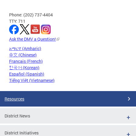
Phone: (202) 737-4404
TTY: 711
Ask the DMV a Question!
አማርኛ (Amharic)
中文 (Chinese)
Français (French)
한국어 (Korean)
Español (Spanish)
Tiếng Việt (Vietnamese)
Resources
District News
District Initiatives