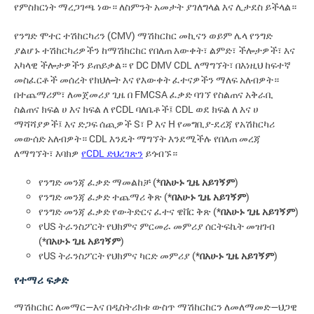
የምስክርነት ማረጋገጫ ነው። ለስምንት አመታት ያገለግላል እና ሊታደስ ይችላል።
የንግድ ሞተር ተሽከርካሪን (CMV) ማሽከርከር መኪናን ወይም ሌላ የንግድ
ያልሆኑ ተሽከርካሪዎችን ከማሽከርከር የበለጠ እውቀት፣ ልምድ፣ ችሎታዎች፣ እና
አካላዊ ችሎታዎችን ይጠይቃል። የ DC DMV CDL ለማግኘት፣ በእነዚህ ከፍተኛ
መስፈርቶች መሰረት የክህሎት እና የእውቀት ፈተናዎችን ማለፍ አለብዎት።
በተጨማሪም፣ ለመጀመሪያ ጊዜ በ FMCSA ፈቃድ ባገኘ የስልጠና አቅራቢ
ስልጠና ክፍል ሀ እና ክፍል ለ የCDL ባለቤቶች፤ CDL ወደ ክፍል ለ እና ሀ
ማሻሻያዎች፤ እና ድጋፍ ሰጪዎች S፣ P እና H የመግቢያ-ደረጃ የአሽከርካሪ
መውሰድ አለብዎት። CDL እንዴት ማግኘት እንደሚችሉ የበለጠ መረጃ
ለማግኘት፣ እባክዎ
የCDL ድህረገጽን
ይጎብኙ።
የንግድ መንጃ ፈቃድ ማመልከቻ (*
በአሁኑ ጊዜ አይገኝም
)
የንግድ መንጃ ፈቃድ ተጨማሪ ቅጽ (*
በአሁኑ ጊዜ አይገኝም
)
የንግድ መንጃ ፈቃድ የውትድርና ፈተና ዌቨር ቅጽ (*
በአሁኑ ጊዜ አይገኝም
)
የUS ትራንስፖርት የህክምና ምርመራ መምሪያ ሰርትፍኬት መዝገብ
(*
በአሁኑ ጊዜ አይገኝም
)
የUS ትራንስፖርት የህክምና ካርድ መምሪያ (*
በአሁኑ ጊዜ አይገኝም
)
የተማሪ ፍቃድ
ማሽከርከር ለመማር—እና በዲስትሪክቱ ውስጥ ማሽከርከርን ለመለማመድ—ህጋዊ