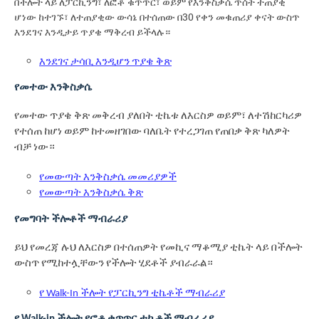
በችሎት ላይ ለፓርኪንግ፣ ለፎቶ ቁጥጥር፣ ወይም የእንቅስቃሴ ጥሰት ተጠያቂ
ሆነው ከተገኙ፣ ለተጠያቂው ውሳኔ በተሰጠው በ30 የቀን መቁጠሪያ ቀናት ውስጥ
እንደገና እንዲታይ ጥያቄ ማቅረብ ይችላሉ።
እንደገና ታሳቢ እንዲሆን ጥያቄ ቅጽ
የመተው እንቅስቃሴ
የመተው ጥያቄ ቅጽ መቅረብ ያለበት ቲኬቱ ለእርስዎ ወይም፣ ለተሽከርካሪዎ
የተሰጠ ከሆነ ወይም ከተመዘገበው ባለቤት የተረጋገጠ የጠበቃ ቅጽ ካለዎት
ብቻ ነው።
የመውጣት እንቅስቃሴ መመሪያዎች
የመውጣት እንቅስቃሴ ቅጽ
የመግባት ችሎቶች ማብራሪያ
ይህ የመረጃ ሉህ ለእርስዎ በተሰጠዎት የመኪና ማቆሚያ ቲኬት ላይ በችሎት
ውስጥ የሚከተሏቸውን የችሎት ሂደቶች ያብራራል።
የ Walk-In ችሎት የፓርኪንግ ቲኬቶች ማብራሪያ