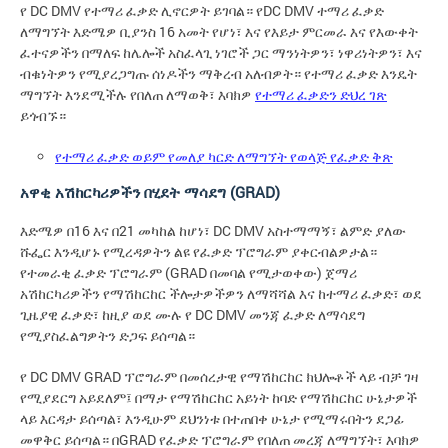
የ DC DMV የተማሪ ፈቃድ ሊኖርዎት ይገባል። የDC DMV ተማሪ ፈቃድ
ለማግኘት እድሜዎ ቢያንስ 16 አመት የሆነ፣ እና የእይታ ምርመራ እና የእውቀት
ፈተናዎችን በማለፍ ከሌሎች አስፈላጊ ነገሮች ጋር ማንነትዎን፣ ነዋሪነትዎን፣ እና
ብቁነትዎን የሚያረጋግጡ ሰነዶችን ማቅረብ አለብዎት። የተማሪ ፈቃድ እንዴት
ማግኘት እንደሚችሉ የበለጠ ለማወቅ፣ እባክዎ
የተማሪ ፈቃድን ድህረ ገጽ
ይጎብኙ።
የተማሪ ፈቃድ ወይም የመለያ ካርድ ለማግኘት የወላጅ የፈቃድ ቅጽ
አዋቂ አሽከርካሪዎችን በሂደት ማሳደግ (GRAD)
እድሜዎ በ16 እና በ21 መካከል ከሆነ፣ DC DMV አስተማማኝ፣ ልምድ ያለው
ሹፌር እንዲሆኑ የሚረዳዎትን ልዩ የፈቃድ ፕሮግራም ያቀርብልዎታል።
የተመራቂ ፈቃድ ፕሮግራም (GRAD በመባል የሚታወቀው) ጀማሪ
አሽከርካሪዎችን የማሽከርከር ችሎታዎችዎን ለማሻሻል እና ከተማሪ ፈቃድ፣ ወደ
ጊዜያዊ ፈቃድ፣ ከዚያ ወደ ሙሉ የ DC DMV መንጃ ፈቃድ ለማሳደግ
የሚያስፈልግዎትን ድጋፍ ይሰጣል።
የ DC DMV GRAD ፕሮግራም በመሰረታዊ የማሽከርከር ክህሎቶች ላይ ብቻ ገዛ
የሚያደርግ አይደለም፤ በማታ የማሽከርከር አይነት ከባድ የማሽከርከር ሁኔታዎች
ላይ እርዳታ ይሰጣል፣ እንዲሁም ደህንነቱ በተጠበቀ ሁኔታ የሚማሩበትን ደጋፊ
መዋቅር ይሰጣል። በGRAD የፈቃድ ፕሮግራም የበለጠ መረጃ ለማግኘት፣ እባክዎ