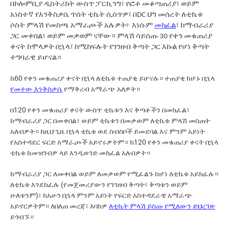
በኮሎምቢያ ዲስትሪክት ውስጥ ፓርኪንግ፣ የፎቶ መቆጣጠሪያ፣ ወይም
አነስተኛ የእንቅስቃሴ ጥሰት ቲኬት ሲሰጥዎ፣ በDC ህግ መሰረት ለቲኬቱ
ሶስት ምላሽ የመስጫ አማራጮች አሉዎት፦ እነሱም
መክፈል
፣ ከማብራሪያ
ጋር መቀበል፣ ወይም መቃወም ናቸው። ምላሽ ሳይሰጡ 30 የቀን መቁጠሪያ
ቀናት ከሞላዎት በኋላ፣ ከሚከፍሉት የገንዘብ ቅጣት ጋር እኩል የሆነ ቅጣት
ተግባራዊ ይሆናል።
ከ60 የቀን መቁጠሪያ ቀናት በኋላ ለቲኬቱ ተጠያቂ ይሆናሉ። ተጠያቂ ከሆኑ በኋላ
የመተው እንቅስቃሴ
የማቅረብ አማራጭ አለዎት።
በ120 የቀን መቁጠሪያ ቀናት ውስጥ ቲኬቱን እና ቅጣቶችን በመክፈል፣
ከማብራሪያ ጋር በመቀበል፣ ወይም ቲኬቱን በመቃወም ለቲኬቱ ምላሽ መስጠት
አለብዎት። ከዚህ ጊዜ በኋላ ቲኬቱ ወደ ስብስቦች ይመደባል እና ምንም አይነት
የአስተዳደር ፍርድ አማራጮች አይኖሩዎትም። ከ120 የቀን መቁጠሪያ ቀናት በኋላ
ቲኬቱ ከመዝገብዎ ላይ እንዲወገድ መክፈል አለብዎት።
ከማብራሪያ ጋር ለመቀበል ወይም ለመቃወም የሚፈልጉ ከሆነ ለቲኬቱ አይክፈሉ።
ለቲኬቱ እንደከፈሉ (የመጀመሪያውን የገንዘብ ቅጣት፣ ቅጣቱን ወይም
ሁለቱንም)፣ ከአሁን በኋላ ምንም አይነት የፍርድ አስተዳደራዊ አማራጭ
አይኖርዎትም። ለበለጠ መረጃ፣ እባክዎ
ለቲኬት ምላሽ ይስጡ የሚለውን ድህረገጽ
ይጎብኙ።