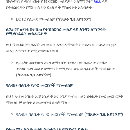
በኮሎምቢያ ዲስትሪክት የ taxicab መለያዎችን ለማግኘት፣
እዚህ
ላይ
የተዘረዘሩትን የሚከተሉትን ደረጃዎች ማጠናቀቅ አለብዎት።
DCTC የፈቃድ ማመልከቻ (*
በአሁኑ ጊዜ አይገኝም
)
ለጋራዥ ጠባቂ በተሸጠ የተሽከርካሪ መለያ ላይ እገዳን ለማንሳት
የሚያስፈልጉ መስፈርቶች
ይህ ማመልከቻ የጋራዥ ጠባቂውን እገዳ ለማንሳት ከተደረገው ከጨረታ በኋላ
መለያ ለማግኘት የሚያገለግል ነው።
የጋራዥ ጠባቂውን እገዳ ለማንሳት በተደረገው ከጨረታ የተሸጠ
ተሽከርካሪን መለያ ለማግኘት የሚያስፈልጉ መስፈርቶች ማመልከቻ
(*
በአሁኑ ጊዜ አይገኝም
)
ባለብዙ ባለቤት የጦር መርከቦች ማመልከቻ
ይህ ቅጽ የመንግስት ኤጀንሲዎች እና ንግዶች ብቁ ከሆኑ በቲኬት የጦር መርክርቦች
ማመልከቻ ውስጥ ለመመዝገብ ይጠቅማል።
ባለብዙ ባለቤት የጦር መርከቦች ማመልከቻ (*
በአሁኑ ጊዜ አይገኝም
)
የተጨማሪ እሴት ታክስ ስጦታን ነጻ የማድረጊያ ቅጽ