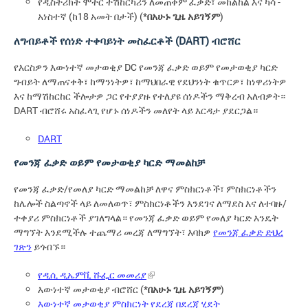
የዲስትሪክት ሞተር ተሽከርካሪን ለመጠቀም ፈቃድ፣ መከልከል እና ካሳ -
አነስተኛ (ከ18 አመት በታች) (*
በአሁኑ ጊዜ አይገኝም
)
ለግብይቶች የሰነድ ተቀባይነት መስፈርቶች (DART) ብሮሸር
የእርስዎን እውነተኛ መታወቂያ DC የመንጃ ፈቃድ ወይም የመታወቂያ ካርድ
ግብይት ለማጠናቀቅ፣ ከማንነትዎ፣ ከማህበራዊ የደህንነት ቁጥርዎ፣ ከነዋሪነትዎ
እና ከማሽከርከር ችሎታዎ ጋር የተያያዙ የተለያዩ ሰነዶችን ማቅረብ አለብዎት።
DART ብሮሸሩ አስፈላጊ የሆኑ ሰነዶችን መለየት ላይ እርዳታ ያደርጋል።
DART
የመንጃ ፈቃድ ወይም የመታወቂያ ካርድ ማመልከቻ
የመንጃ ፈቃድ/የመለያ ካርድ ማመልከቻ ለዋና ምስክርነቶች፣ ምስክርነቶችን
ከሌሎች ስልጣኖች ላይ ለመለወጥ፣ ምስክርነቶችን እንደገና ለማደስ እና ለተባዙ/
ተቀያሪ ምስክርነቶች ያገለግላል። የመንጃ ፈቃድ ወይም የመለያ ካርድ እንዴት
ማግኘት እንደሚችሉ ተጨማሪ መረጃ ለማግኘት፣ እባክዎ
የመንጃ ፈቃድ ድህረ
ገጽን
ይጎብኙ።
የዲሲ ዲኤምቪ ሹፌር መመሪያ
እውነተኛ መታወቂያ ብሮሸር (*
በአሁኑ ጊዜ አይገኝም
)
እውነተኛ መታወቂያ ምስክርነት የደረጃ በደረጃ ሂደት