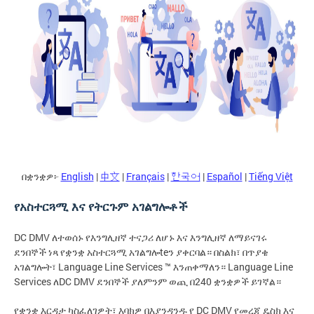
በቋንቋዎ፦
English
|
中文
|
Français
|
한국어
|
Español
|
Tiếng Việt
የአስተርጓሚ እና የትርጉም አገልግሎቶች
DC DMV ለተወሰኑ የእንግሊዘኛ ተናጋሪ ለሆኑ እና እንግሊዘኛ ለማይናገሩ
ደንበኞች ነጻ የቋንቋ አስተርጓሚ አገልግሎteን ያቀርባል። በስልክ፣ በጥያቄ
አገልግሎት፣ Language Line Services ™ እንጠቀማለን። Language Line
Services ለDC DMV ደንበኞች ያለምንም ወጪ በ240 ቋንቋዎች ይገኛል።
የቋንቋ እርዳታ ካስፈለገዎት፣ እባክዎ በእያንዳንዱ የ DC DMV የመረጃ ዴስክ እና