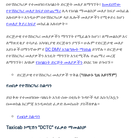
በተሽከርካሪዎ የተመዘገበ የአባልነት ድርጅት መለያ ለማግኘት፣
ከመደበኛው
የተሽከርካሪ መለያ ክፍያ በተጨማሪ
ሌላ የአባል ማመልከቻ መለያ ክፍያ መክፈል
አለብዎት። እንዲሁም በተሽከርካሪዎ ላይ ሌሎች መለያዎችን የሚቀይሩ ከሆነ
የመለያ ቅያሪ ክፍያ
መክፈል አለብዎት።
ድርጅታዊ የተሽከርካሪ መለያዎችን ማግኘት የሚፈልጉ ከሆነ፣ ለማመልከቻ እና
ለማጽደቂያ ተሳታፊ አካባቢያዊ ድርጅቱን ያግኙ። ሁሉም የድርጅታዊ መለያ
አይነቶች በማንኛውም የ
DC DMV አገልግሎት ማዕከል
ይገኛሉ። ድርጅታዊ
የተሽከርካሪ መለያዎችን እንዴት ማግኘት እንደሚችሉ ተጨማሪ መረጃ
ለማግኘት፣ እባክዎ
የአባልነት ድርጅት መለያዎችን
ድህረ ገጽ ይጎብኙ።
ድርጅታዊ የተሽከርካሪ መለያዎች ጥቅል (*
በአሁኑ ጊዜ አይገኝም
)
የጠበቃ የተሽከርካሪ ስልጣን
ይህ ቅጽ የተመዘገበው ባለቤት አንድ ሰው በቲኬት ጉዳዮች ላይ እሱን/እሷን
በመወከል እርምጃ እንዲወስድ ፈቃድ ለመስጠት ያስችለዋል።
የጠበቃ ስልጣን
Taxicab ኮሚሽን "DCTC" የፈቃድ ማመልከቻ