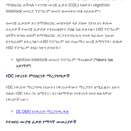
ማሽከርከር ይችላሉ። የንግድ መንጃ ፈቃድ (CDL) ካለዎት፣ በIgnition
Interlock መሳሪያ ፕሮግራም ውስጥ ለመሳተፍ ብቁ አይደሉም።
በመንጃ ፈቃድዎ እና በማሽከርከር መዝገብዎ ላይ ያለው ገደብ እና ቅድመ
ሁኔታዎች የመንጃ ፈቃድዎ የተሰረዘበትን ያህል ጊዜ ይቆያል። የIID ፕሮግራም
ህጎችን ከጣሱ ወይም ከማሽከርከር ጋር የተያያዘ ሌላ ጥሰት ከፈጸሙ ጊዜው
እንዲራዘም ይደረጋል። በ IID ፕሮግራም ላይ ተጨማሪ መረጃ ለማግኘት፣ እባክዎ
የIID ፕሮግራም ድህረ ገጽን ይጎብኙ።
Ignition Interlock መሳሪያ ፕሮግራም ማመልከቻ (*
በአሁኑ ጊዜ
አይገኝም
)
የDC ነዋሪነት ምስክርነት ማረጋገጫዎች
የDC ነዋሪነት ማረጋገጫ የአሁኑን ነዋሪነታቸውን ማረጋገጥ ለሚፈልጉ፣ አሁን
ካለው የDC ነዋሪ ጋር ለሚኖሩ፣ እና በስማቸው የነዋሪነት ሰነድ ለሌላቸው
ነዋሪዎች ነው።
DC DMV የነዋሪነት ማረጋገጫ ቅጽ
የተወሰነ ሙያዊ ፈቃድ የማግኛ መመሪያዎች