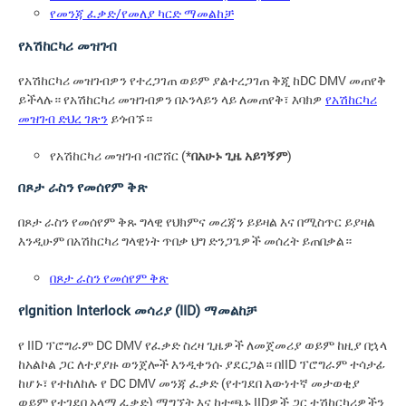
የመንጃ ፈቃድ/የመለያ ካርድ ማመልከቻ
የአሽከርካሪ መዝገብ
የአሽከርካሪ መዝገብዎን የተረጋገጠ ወይም ያልተረጋገጠ ቅጂ ከDC DMV መጠየቅ
ይችላሉ። የአሽከርካሪ መዝገብዎን በኦንላይን ላይ ለመጠየቅ፣ እባክዎ
የአሽከርካሪ
መዝገብ ድህረ ገጽን
ይጎብኙ።
የአሽከርካሪ መዝገብ ብሮሸር (*
በአሁኑ ጊዜ አይገኝም
)
በጾታ ራስን የመሰየም ቅጽ
በጾታ ራስን የመሰየም ቅጹ ግላዊ የህክምና መረጃን ይይዛል እና በሚስጥር ይያዛል
እንዲሁም በአሽከርካሪ ግላዊነት ጥበቃ ህግ ድንጋጌዎች መሰረት ይጠበቃል።
በጾታ ራስን የመሰየም ቅጽ
የIgnition Interlock መሳሪያ (IID) ማመልከቻ
የ IID ፕሮግራም DC DMV የፈቃድ ስረዛ ጊዜዎች ለመጀመሪያ ወይም ከዚያ በኋላ
ከአልኮል ጋር ለተያያዙ ወንጀሎች እንዲቀንሱ ያደርጋል። በIID ፕሮግራም ተሳታፊ
ከሆኑ፣ የተከለከሉ የ DC DMV መንጃ ፈቃድ (የተገደበ እውነተኛ መታወቂያ
ወይም የተገደበ አላማ ፈቃድ) ማግኘት እና ከተጫኑ IIDዎች ጋር ተሽከርካሪዎችን