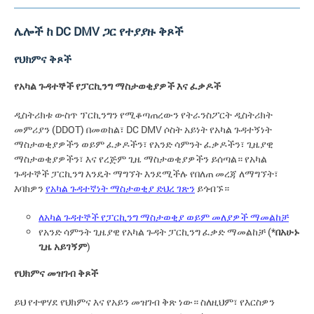
ሌሎች ከ DC DMV ጋር የተያያዙ ቅጾች
የህክምና ቅጾች
የአካል ጉዳተኞች የፓርኪንግ ማስታወቂያዎች እና ፈቃዶች
ዲስትሪክቱ ውስጥ ፕርኪንግን የሚቆጣጠረውን የትራንስፖርት ዲስትሪክት
መምሪያን (DDOT) በመወከል፣ DC DMV ሶስት አይነት የአካል ጉዳተኝነት
ማስታወቂያዎችን ወይም ፈቃዶችን፣ የአንድ ሳምንት ፈቃዶችን፣ ጊዜያዊ
ማስታወቂያዎችን፣ እና የረጅም ጊዜ ማስታወቂያዎችን ይሰጣል። የአካል
ጉዳተኞች ፓርኪንግ እንዴት ማግኘት እንደሚችሉ የበለጠ መረጃ ለማግኘት፣
እባክዎን
የአካል ጉዳተኛነት ማስታወቂያ ድህረ ገጽን
ይጎብኙ።
ለአካል ጉዳተኞች የፓርኪንግ ማስታወቂያ ወይም መለያዎች ማመልከቻ
የአንድ ሳምንት ጊዜያዊ የአካል ጉዳት ፓርኪንግ ፈቃድ ማመልከቻ (*
በአሁኑ
ጊዜ አይገኝም
)
የህክምና መዝገብ ቅጾች
ይህ የተዋሃደ የህክምና እና የአይን መዝገብ ቅጽ ነው። ስለዚህም፣ የእርስዎን