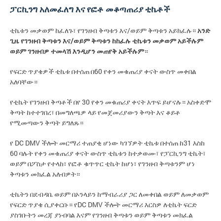
ፓርኪንግ አለመፈለግ እና የፎቶ መቆጣጠሪያ ቲኬቶች
ቲኬቱን መቃወም ከፈለጉ፣ የገንዘብ ቅጣቱን እና/ወይም ቅጣቱን አይክፈሉ።
አንድ
ጊዜ የገንዘብ ቅጣቱን እና/ወይም ቅጣቱን ከከፈሉ ቲኬቱን መቃወም አይችሉም
ወይም ገንዘብዎ ተመላሽ እንዲሆን መጠየቅ አይችሉም
።
የፍርድ ጥያቄዎች ቲኬቱ በተሰጠ በ60 የቀን መቁጠሪያ ቀናት ውስጥ መቀበል
አለባቸው።
የቲኬት የገንዘብ ቅጣቶች በየ 30 የቀን መቁጠሪያ ቀናት እጥፍ ይሆናሉ። አስቀድሞ
ቅጣት ከተተገበረ፣ በመግለጫዎ ላይ የመጀመሪያውን ቅጣት እና ቆይቶ
የሚመጣውን ቅጣት ይግለጹ።
የ DC DMV ችሎት መርማሪ ተጠያቂ ሆነው ካገኘዎት ቲኬቱ በተሰጠ ከ31 እስከ
60 ባሉት የቀን መቁጠሪያ ቀናት ውስጥ ቲኬቱን ከተቃወሙ፣ የፓርኪንግ ቲኬት፣
ወይም በፖስታ የተላከ፣ የፎቶ ቁጥጥር ቲኬት ከሆነ፣ የገንዘብ ቅጣቱንም ሆነ
ቅጣቱን መክፈል አለብዎት።
ቲኬትን በደብዳቤ ወይም በኦንላይን ከማብራሪያ ጋር ለመቀበል ወይም ለመቃወም
የፍርድ ጥያቄ ሲያቀርቡ። የDC DMV ችሎት መርማሪ እርስዎ ለቲኬት ፍርድ
ያስገቡትን መረጃ ያነብባል እናም የገንዘብ ቅጣቱን ወይም ቅጣቱን መክፈል