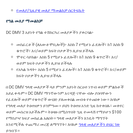
የመለያ/ጊዜያዊ መለያ ማመልከቻ ሰርትፍኬት
የግል መለያ ማመልክቻ
DC DMV 3 አይነት የግል ተሽከርካሪ መለያዎችን ያቀርባል፦
መስፈርቶች (ለአውቶሞቢሎች)፦ እስከ 7 የሚሆኑ ፊደሎች፣ ከ1 እስከ 9
ቁጥሮች፣ እና/ወይም ክፍት ቦታዎችን ሊይዝ ይችላሉ
ሞተር ሳይክል፦ እስከ 5 የሚሆኑ ፊደሎች፣ ከ1 እስከ 9 ቁጥሮች፣ እና/
ወይም ክፍት ቦታዎችን ሊይዝ ይችላሉ
የአካል ጉዳት፦ እስከ 5 የሚሆኑ ፊደሎች፣ ከ1 እስከ 9 ቁጥሮች፣ እና/ወይም
ክፍት ቦታዎችን ሊይዝ ይችላሉ
በ DC DMV ግላዊ መለያዎች ላይ ምንም አይነት ስርዐተ ነጥብ ወይም ምልክቶች
አይፈቀዱም። DC DMV ማንኛውንም አናዳጅ ናቸው ብሎ ያሰባቸውን
የፊደሎች ወይም የቁጥሮች ውህድ ያለመቀበል መብቱ የተጠበቀ ነው። እባክዎ
የግላዊ መለያ ትዕዛዝዎን ይገምግሙ። ይህን ትዕዛዝ አንድ ጊዜ ከተቀበሉ፣ መቀየር
ወይም መሰረዝ አይችሉም። ትዕዛዙ በሚሰጥበት ጊዜ ተመላሽ የማይሆን $100
የማስያዣ ክፍያ መከፈል አለበት። ግላዊ መለያዎችን እንዴት ማግኘት
እንደሚችሉ ተጨማሪ መረጃ ለማግኘት፣ እባክዎ
ግላዊ መለያዎችን ድህረ ገጽ
ይጎብኙ።