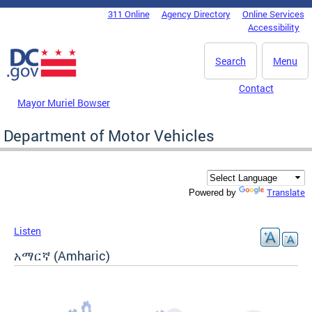
Skip to main content
311 Online
Agency Directory
Online Services
DC Agency Top Menu
Accessibility
Search
Menu
Contact
Mayor Muriel Bowser
Department of Motor Vehicles
Translate
Powered by
Listen
አማርኛ (Amharic)