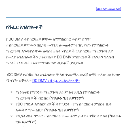
[ወደላይ መመለስ]
የሹፌር አገልግሎቶች
የ DC DMV ተሽከርካሪዎቻቸው ለማሽከርከር ወይም ደግሞ
ተሽከርካሪዎቻቸውን በህጋዊ መንገድ ለመጠቀም ተገቢ የሆነ የምስክርነት
ማረጋገጫ እንዲኖራቸው ለዲስትሪክቱ ነዋሪዎች የአሽከርካሪ ማረጋገጫ እና
የመለያ አገልግሎቶችን ያቀርባል። የ DC DMV ምስክርነቶች የአንድን ግለሰብ
ማንነት፣ ነዋሪነት፣ እና የማሽከርከር ብቃቶች ያሳያሉ።
በDC DMV የአሽከርካሪ አገልግሎቶች ላይ ተጨማሪ መረጃ በሚከተለው ድህረገጽ
ማግኘት ይችላሉ፦
DC DMV የሹፌር አገልግሎቶች።
ማዕከላዊ የማንነት ማረጋገጫ እትም እና አዲስ የምስክርነት
ማረጋገጫዎች ብሮሸር (*
በአሁኑ ጊዜ አይገኝም
)
የDC የግዴታ አሽከርካሪዎች ትምህርት - የማሽከርከር ትምህርት ቤት
እውቅና ማመልከቻ (*
በአሁኑ ጊዜ አይገኝም
)
የዲስትሪክት ሞተር ተሽከርካሪን የመጠቀም ፈቃድ፣ ዌቨር እና ካሳ (*
በአሁኑ
ጊዜ አይገኝም
)