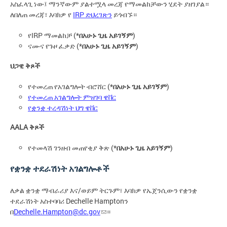
አስፈላጊ ነው፤ ማንኛውም ያልተሟላ መረጃ የማመልከቻውን ሂደት ያዘገያል።
ለበለጠ መረጃ፣ እባክዎ የ
IRP ድህረገጽን
ይጎብኙ።
የIRP ማመልከቻ (*
በአሁኑ ጊዜ አይገኝም
)
ናሙና የጉዞ ፈቃድ (*
በአሁኑ ጊዜ አይገኝም
)
ህጋዊ ቅጾች
የተመረጠ የአገልግሎት ብሮሸር (*
በአሁኑ ጊዜ አይገኝም
)
የተመረጠ አገልግሎት ምዝገባ ዌቨር
የቋንቋ ተረዳሽነት ህግ ዌቨር
AALA ቅጾች
የተመላሽ ገንዘብ መጠየቂያ ቅጽ (*
በአሁኑ ጊዜ አይገኝም
)
የቋንቋ ተደራሽነት አገልግሎቶች
ለቃል ቋንቋ ማብራሪያ እና/ወይም ትርጉም፣ እባክዎ የኤጀንሲውን የቋንቋ
ተደራሽነት አስተባባሪ Dechelle Hamptonን
በ
Dechelle.Hampton@dc.gov
።