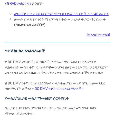
የGRAD ድህረ ገጽን
ይጎብኙ።
ለጊዜያዊ ፈቃድ የብቁነት ማረጋገጫ ከቅድመ ሁኔታዎች ጋር - 40 ሰአታት
ለሙሉ ፈቃድ የብቁነት ማረጋገጫ ከቅድመ ሁኔታዎች ጋር - 10 ሰአታት
(*
በአሁኑ ጊዜ አይገኝም
)
[ወደላይ መመለስ]
የተሽከርካሪ አገልግሎቶች
የ DC DMV ነዋሪዎች፣ የቢዝነሶች፣ እና የመንግስት አካላት በኮሎምቢያ
ዲስትሪክት ውስጥ ተሽከርካሪዎቻቸውን ህጋዊ በሆነ መንገድ ፓርክ እንዲያደርጉ፣
እንዲነዱ፣ እና እንዲሸጡ ሰርትፍኬት እና የቁጥጥር አገልግሎቶችን ያቀርባል።
በ DC DMV የተሽከርካሪ አገልግሎቶች ላይ ተጨማሪ መረጃ በሚከተለው ድህረ
ገጽ ማግኘት ይችላሉ፦
DC DMV የተሽከርካሪ አገልግሎቶች
።
የመለያ/ጊዜያዊ መለያ ማመልከቻ ሰርትፍኬት
ጊዜያዊ የDC DMV ምዝገባ እና ጠንካራ ጊዜያዊ መለያ ለማግኘት ይህን
ማመልከቻ ያጠናቅቁ።