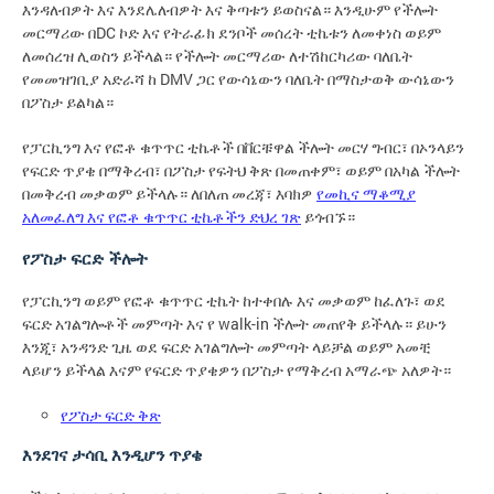
እንዳለብዎት እና እንደሌለብዎት እና ቅጣቱን ይወስናል። እንዲሁም የችሎት
መርማሪው በDC ኮድ እና የትራፊክ ደንቦች መሰረት ቲኬቱን ለመቀነስ ወይም
ለመሰረዝ ሊወስን ይችላል። የችሎት መርማሪው ለተሽከርካሪው ባለቤት
የመመዝገቢያ አድራሻ ከ DMV ጋር የውሳኔውን ባለቤት በማስታወቅ ውሳኔውን
በፖስታ ይልካል።
የፓርኪንግ እና የፎቶ ቁጥጥር ቲኬቶች በቨርቹዋል ችሎት መርሃ ግብር፣ በኦንላይን
የፍርድ ጥያቄ በማቅረብ፣ በፖስታ የፍትህ ቅጽ በመጠቀም፣ ወይም በአካል ችሎት
በመቅረብ መቃወም ይችላሉ። ለበለጠ መረጃ፣ እባክዎ
የመኪና ማቆሚያ
አለመፈለግ እና የፎቶ ቁጥጥር ቲኬቶችን ድህረ ገጽ
ይጎብኙ።
የፖስታ ፍርድ ችሎት
የፓርኪንግ ወይም የፎቶ ቁጥጥር ቲኬት ከተቀበሉ እና መቃወም ከፈለጉ፣ ወደ
ፍርድ አገልግሎቶች መምጣት እና የ walk-in ችሎት መጠየቅ ይችላሉ። ይሁን
እንጂ፣ አንዳንድ ጊዜ ወደ ፍርድ አገልግሎት መምጣት ላይቻል ወይም አመቺ
ላይሆን ይችላል እናም የፍርድ ጥያቄዎን በፖስታ የማቅረብ አማራጭ አለዎት።
የፖስታ ፍርድ ቅጽ
እንደገና ታሳቢ እንዲሆን ጥያቄ