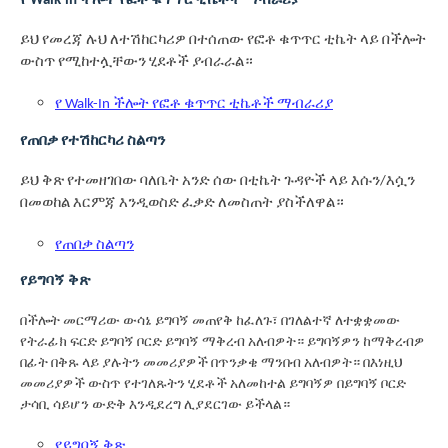
የ Walk-in ችሎት የፎቶ ቁጥጥር ቲኬቶች ማብራሪያ
ይህ የመረጃ ሉህ ለተሽከርካሪዎ በተሰጠው የፎቶ ቁጥጥር ቲኬት ላይ በችሎት
ውስጥ የሚከተሏቸውን ሂደቶች ያብራራል።
የ Walk-In ችሎት የፎቶ ቁጥጥር ቲኬቶች ማብራሪያ
የጠበቃ የተሽከርካሪ ስልጣን
ይህ ቅጽ የተመዘገበው ባለቤት አንድ ሰው በቲኬት ጉዳዮች ላይ እሱን/እሷን
በመወከል እርምጃ እንዲወስድ ፈቃድ ለመስጠት ያስችለዋል።
የጠበቃ ስልጣን
የይግባኝ ቅጽ
በችሎት መርማሪው ውሳኔ ይግባኝ መጠየቅ ከፈለጉ፣ በገለልተኛ ለተቋቋመው
የትራፊክ ፍርድ ይግባኝ ቦርድ ይግባኝ ማቅረብ አለብዎት። ይግባኝዎን ከማቅረብዎ
በፊት በቅጹ ላይ ያሉትን መመሪያዎች በጥንቃቄ ማንበብ አለብዎት። በእነዚህ
መመሪያዎች ውስጥ የተገለጹትን ሂደቶች አለመከተል ይግባኝዎ በይግባኝ ቦርድ
ታሳቢ ሳይሆን ውድቅ እንዲደረግ ሊያደርገው ይችላል።
የይግባኝ ቅጽ