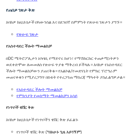
የጠበቃ ገጽታ ቅጽ
እባክዎ ከዚህ በታች በካውንስል እና በደንበኛ ስምምነት የጽሁፍ ገጽታን ያግኙ።
የጽሁፍ ገጽታ
የአስተዳደር ችሎት ማመልከቻ
በDC ሜትሮፖሊታን አካባቢ የማይኖሩ ከሆነ፣ የማሽከርከር ተጠቃሚነትዎን
ወደቀድሞው ለመመለስ የጽሁፍ ጥያቄ ማቅረብ ይችላሉ። እባክዎ የአስተዳደር
ችሎት ማመልከቻውን ያጠናቅቁ። የአልኮል/የመድሃኒት የምክር ፕሮግራም
መጠናቀቁን የሚያረጋግጥ በስቴት የተረጋገጠ ማስረጃ ማካተት ያስፈልግዎታል።
የአስተዳደር ችሎት ማመልከቻ
የምክንያት የመስማት ማመልከቻን አሳይ
የነጥቦች ዌቨር ቅጽ
እባክዎ ከዚህ በታች የነጥቦችን ዌቨር ቅጽ ይፈልጉ
የነጥቦች ዌቨር ቅጽ (*
በአሁኑ ጊዜ አይገኝም
)