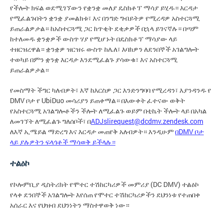
የችሎት ክፍል ወደሚገኘውን የቋንቋ መለያ ዴስክቶፕ ማሳያ ይሂዱ። እርዳታ
የሚፈልጉበትን ቋንቋ ያመልክቱ፣ እና በንግድ ግብይትዎ የሚረዳዎ አስተርጓሚ
ይጠራልዎታል። ከአስተርጓሚ ጋር ከጥቂት ደቂቃዎች በኋላ ይገናኛሉ። በጣም
ከተለመዱ ቋንቋዎች ውስጥ ሃያ የሚሆኑት በዴስክቶፕ ማሳያው ላይ
ተዘርዝረዋል። ቋንቋዎ ዝርዝሩ ውስጥ ከሌለ፣ እባክዎን ለደንበኞች አገልግሎት
ተወካይ በምን ቋንቋ እርዳታ እንደሚፈልጉ ያሳውቁ፣ እና አስተርጓሚ
ይጠራልዎታል።
የመስማት ችግር ካለብዎት፣ እኛ ከእርስዎ ጋር እንድንግባባ የሚረዳን፣ እያንዳንዱ የ
DMV ቦታ የ UbiDuo መሳሪያን ይጠቀማል። በእውቀት ፈተናው ወቅት
የአስተርጓሚ አገልግሎቶችን ችሎት ለሚፈልጉ ወይም በቲኬት ችሎት ላይ በአካል
ለመገኘት ለሚፈልጉ ግለሰቦች፣ በ
ADJslirequest@dcdmv.zendesk.com
ለእኛ ኢሜይል ማድረግ እና እርዳታ መጠየቅ አለብዎት። እንዲሁም
በDMV ቦታ
ላይ ያሉዎትን ፍላጎቶች ማሳወቅ ይችላሉ።
ተልዕኮ
የኮሎምቢያ ዲስትሪክት የሞተር ተሽከርካሪዎች መምሪያ (DC DMV) ተልዕኮ
የላቀ ደንበኞች አገልግሎት እየሰጠ የሞተር ተሽከርካሪዎችን ደህንነቱ የተጠበቀ
አሰራር እና የህዝብ ደህንነትን ማስተዋወቅ ነው።