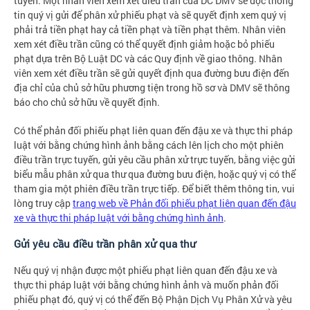
tuyến. Một nhân viên xem xét điều trần của DC DMV sẽ đọc thông
tin quý vị gửi để phân xử phiếu phạt và sẽ quyết định xem quý vị
phải trả tiền phạt hay cả tiền phạt và tiền phạt thêm. Nhân viên
xem xét điều trần cũng có thể quyết định giảm hoặc bỏ phiếu
phạt dựa trên Bộ Luật DC và các Quy định về giao thông. Nhân
viên xem xét điều trần sẽ gửi quyết định qua đường bưu điện đến
địa chỉ của chủ sở hữu phương tiện trong hồ sơ và DMV sẽ thông
báo cho chủ sở hữu về quyết định.
Có thể phản đối phiếu phạt liên quan đến đậu xe và thực thi pháp
luật với bằng chứng hình ảnh bằng cách lên lịch cho một phiên
điều trần trực tuyến, gửi yêu cầu phân xử trực tuyến, bằng việc gửi
biểu mẫu phân xử qua thư qua đường bưu điện, hoặc quý vị có thể
tham gia một phiên điều trần trực tiếp. Để biết thêm thông tin, vui
lòng truy cập
trang web về Phản đối phiếu phạt liên quan đến đậu
xe và thực thi pháp luật với bằng chứng hình ảnh
.
Gửi yêu cầu điều trần phân xử qua thư
Nếu quý vị nhận được một phiếu phạt liên quan đến đậu xe và
thực thi pháp luật với bằng chứng hình ảnh và muốn phản đối
phiếu phạt đó, quý vị có thể đến Bộ Phận Dịch Vụ Phân Xử và yêu