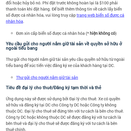
đổi hoặc hủy bỏ nó. Phí đặt trước không hoàn lại là $100 phải
thanh toán khi đặt hàng. Để biết thêm thông tin về cách lấy biển
số được cá nhân hóa, vui lòng truy cập
trang web biển số được cá
nhân hóa
.
Đơn xin cấp biển số được cá nhân hóa (*
hiện không có
)
Yêu cầu gửi cho người nắm giữ tài sản về quyền sở hữu ở
ngoài tiểu bang
Thư gửi cho Người nắm giữ tài sản yêu cầu quyền sở hữu từ ngoài
tiểu bang để xúc tiến việc đăng ký xe của khách hàng tại DC.
Thư gửi cho người nắm giữ tài sản
Tiêu đề đại lý cho thuê/Đăng ký tạm thời và thẻ
Ứng dụng này sẽ được sử dụng bởi Đại lý cho thuê. Xe có quyền
sở hữu và đăng ký tại DC cho Công ty DC hoặc Công ty không
thuộc DC. Đại lý cho thuê sẽ đứng tên với tư cách là bên cho thuê.
Công ty DC hoặc không thuộc DC sẽ được đăng ký với tư cách là
bên thuê và đại lý cho thuê sẽ được đăng ký với tư cách là bên
thuê chính.