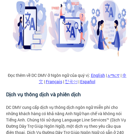
Đọc thêm về DC DMV ở Ngôn ngữ của quý vị:
English
|
አማርኛ
|
中
文
|
Français
|
한국어
|
Español
Dịch vụ thông dịch và phiên dịch
DC DMV cung cấp dịch vụ thông dịch ngôn ngữ miễn phí cho
những khách hàng có khả năng Anh Ngữ hạn chế và không nói
Tiếng Anh. Chúng tôi sử dụng Language Line Services™ (Dịch Vụ
Đường Dây Trợ Giúp Ngôn Ngữ), một dịch vụ theo yêu cầu qua
điện thoại. Dịch Vụ Đường Dây Trợ Giúp Ngôn Ngữ có sẵn ở 240