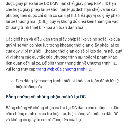
được giấy phép lái xe DC DMV hạn chế (giấy phép REAL ID hạn
chế hoặc giấy phép lái xe Giới hạn Mục đích hạn chế) và lái các
phương tiện được chỉ định có cài đặt IID. Nếu quý vị có giấy phép
lái xe thương mại (CDL), quý vị không đủ điều kiện tham gia vào
Chương trình thiết bị khóa an toàn đánh lửa.
Các giới hạn và điều kiện trên giấy phép lái xe và hồ sơ lái xe của
quý vị sẽ vẫn có hiệu lực trong khoảng thời gian giấy phép lái xe
của quý vị bị thu hồi. Khoảng thời gian đó sẽ bị kéo dài ra nếu quý
vị vi phạm các quy tắc của Chương trình IID hoặc vi phạm khác
liên quan đến lái xe. Để biết thêm thông tin về Chương trình IID,
vui lòng truy cập
trang web của chương trình IID
.
Đơn đăng ký chương trình thiết bị khóa an toàn đánh lửa (*
hiện không có
)
Bằng chứng về chứng nhận cư trú tại DC
Bằng chứng về chứng nhận cư trú tại DC dành cho những cư dân
cần chứng minh nơi cư trú hiện tại, hiện sống với một cư dân DC
và không có giấy tờ cư trú đứng tên của họ.