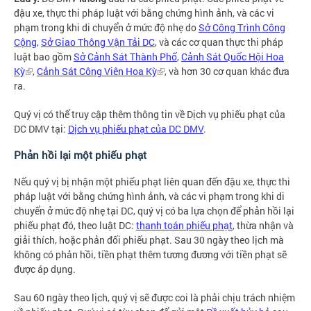
đậu xe, thực thi pháp luật với bằng chứng hình ảnh, và các vi
phạm trong khi di chuyển ở mức độ nhẹ do
Sở Công Trình Công
Cộng
,
Sở Giao Thông Vận Tải DC
, và các cơ quan thực thi pháp
luật bao gồm
Sở Cảnh Sát Thành Phố
,
Cảnh Sát Quốc Hội Hoa
Kỳ
,
Cảnh Sát Công Viên Hoa Kỳ
, và hơn 30 cơ quan khác đưa
ra.
Quý vị có thể truy cập thêm thông tin về Dịch vụ phiếu phạt của
DC DMV tại:
Dịch vụ phiếu phạt của DC DMV
.
Phản hồi lại một phiếu phạt
Nếu quý vị bị nhận một phiếu phạt liên quan đến đậu xe, thực thi
pháp luật với bằng chứng hình ảnh, và các vi phạm trong khi di
chuyển ở mức độ nhẹ tại DC, quý vị có ba lựa chọn để phản hồi lại
phiếu phạt đó, theo luật DC:
thanh toán phiếu phạt
, thừa nhận và
giải thích, hoặc phản đối phiếu phạt. Sau 30 ngày theo lịch mà
không có phản hồi, tiền phạt thêm tương đương với tiền phạt sẽ
được áp dụng.
Sau 60 ngày theo lịch, quý vị sẽ được coi là phải chịu trách nhiệm