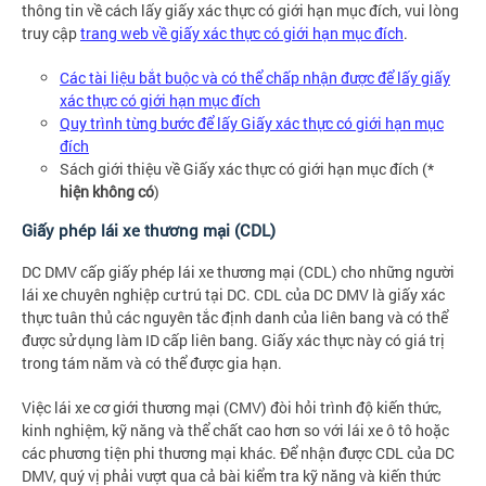
thông tin về cách lấy giấy xác thực có giới hạn mục đích, vui lòng
truy cập
trang web về giấy xác thực có giới hạn mục đích
.
Các tài liệu bắt buộc và có thể chấp nhận được để lấy giấy
xác thực có giới hạn mục đích
Quy trình từng bước để lấy Giấy xác thực có giới hạn mục
đích
Sách giới thiệu về Giấy xác thực có giới hạn mục đích (*
hiện không có
)
Giấy phép lái xe thương mại (CDL)
DC DMV cấp giấy phép lái xe thương mại (CDL) cho những người
lái xe chuyên nghiệp cư trú tại DC. CDL của DC DMV là giấy xác
thực tuân thủ các nguyên tắc định danh của liên bang và có thể
được sử dụng làm ID cấp liên bang. Giấy xác thực này có giá trị
trong tám năm và có thể được gia hạn.
Việc lái xe cơ giới thương mại (CMV) đòi hỏi trình độ kiến thức,
kinh nghiệm, kỹ năng và thể chất cao hơn so với lái xe ô tô hoặc
các phương tiện phi thương mại khác. Để nhận được CDL của DC
DMV, quý vị phải vượt qua cả bài kiểm tra kỹ năng và kiến thức