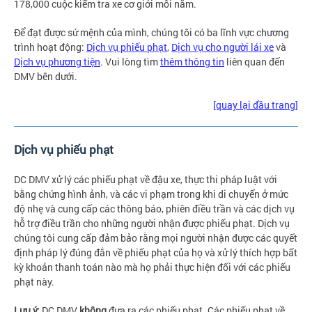
178,000 cuộc kiểm tra xe cơ giới mỗi năm.
Để đạt được sứ mệnh của mình, chúng tôi có ba lĩnh vực chương
trình hoạt động:
Dịch vụ phiếu phạt
,
Dịch vụ cho người lái xe
và
Dịch vụ phương tiện
. Vui lòng tìm
thêm thông tin
liên quan đến
DMV bên dưới.
[quay lại đầu trang]
Dịch vụ phiếu phạt
DC DMV xử lý các phiếu phạt về đậu xe, thực thi pháp luật với
bằng chứng hình ảnh, và các vi phạm trong khi di chuyển ở mức
độ nhẹ và cung cấp các thông báo, phiên điều trần và các dịch vụ
hỗ trợ điều trần cho những người nhận được phiếu phạt. Dịch vụ
chúng tôi cung cấp đảm bảo rằng mọi người nhận được các quyết
định pháp lý đúng đắn về phiếu phạt của họ và xử lý thích hợp bất
kỳ khoản thanh toán nào mà họ phải thực hiện đối với các phiếu
phạt này.
Lưu ý:
DC DMV
không
đưa ra các phiếu phạt. Các phiếu phạt về