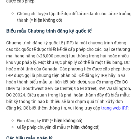
được cấp phép.
Chứng chỉ luyện tập thể dục để lái xe dành cho lái xe trưởng
thành (*
hiện không có
)
Biểu mẫu Chương trình đăng ký quốc tế
Chương trình đăng ký quốc tế (IRP) là một chương trình đường
cao tốc quốc tế được thiết kế để cấp phép cho các loại xe thương
mại hạng nặng (>26,000 pound) lưu thông trong hai hoặc nhiều
khu vực pháp lý. Một khu vực pháp lý có thể là một tiểu bang, DC
hoặc một tỉnh của Canada. Các phương tiện được cấp phép theo
IRP được gọi là phương tiện phân bổ. Để đăng ký IRP, hãy in và
hoàn thành biểu mẫu tại liên kết bên dưới, sau đó mang đến DC
DMV tại Southwest Service Center, 95 M Street, SW, Washington,
DC 20024. Điều quan trọng là phải hoàn thành đầy đủ biểu mẫu;
bất kỳ thông tin nào bị thiếu sẽ làm chậm quá trình xử lý đơn
đăng ký. Để biết thêm thông tin, vui lòng truy cập
trang web IRP
.
Đơn đăng ký IRP (*
hiện không có
)
Giấy phép chuyến đi mẫu (*
hiện không có
)
Các biểu mẫu pháp lý