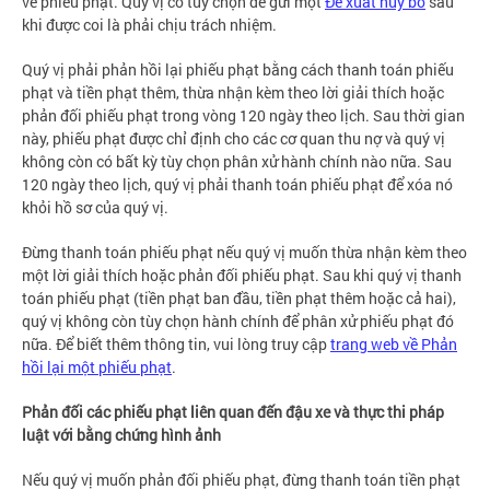
về phiếu phạt. Quý vị có tùy chọn để gửi một
Đề xuất hủy bỏ
sau
khi được coi là phải chịu trách nhiệm.
Quý vị phải phản hồi lại phiếu phạt bằng cách thanh toán phiếu
phạt và tiền phạt thêm, thừa nhận kèm theo lời giải thích hoặc
phản đối phiếu phạt trong vòng 120 ngày theo lịch. Sau thời gian
này, phiếu phạt được chỉ định cho các cơ quan thu nợ và quý vị
không còn có bất kỳ tùy chọn phân xử hành chính nào nữa. Sau
120 ngày theo lịch, quý vị phải thanh toán phiếu phạt để xóa nó
khỏi hồ sơ của quý vị.
Đừng thanh toán phiếu phạt nếu quý vị muốn thừa nhận kèm theo
một lời giải thích hoặc phản đối phiếu phạt. Sau khi quý vị thanh
toán phiếu phạt (tiền phạt ban đầu, tiền phạt thêm hoặc cả hai),
quý vị không còn tùy chọn hành chính để phân xử phiếu phạt đó
nữa. Để biết thêm thông tin, vui lòng truy cập
trang web về Phản
hồi lại một phiếu phạt
.
Phản đối các phiếu phạt liên quan đến đậu xe và thực thi pháp
luật với bằng chứng hình ảnh
Nếu quý vị muốn phản đối phiếu phạt, đừng thanh toán tiền phạt