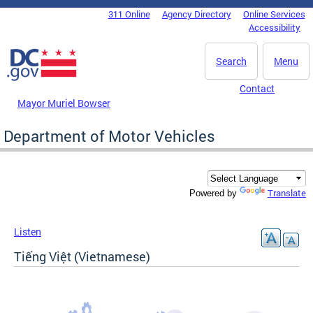
Skip to main content
311 Online
Agency Directory
Online Services
DC Agency Top Menu
Accessibility
Search
Menu
Contact
Mayor Muriel Bowser
Department of Motor Vehicles
Translate
Powered by
Listen
Tiếng Việt (Vietnamese)