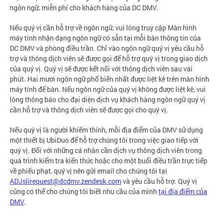
ngôn ngữ, miễn phí cho khách hàng của DC DMV.
Nếu quý vị cần hỗ trợ về ngôn ngữ, vui lòng truy cập Màn hình
máy tính nhận dạng ngôn ngữ có sẵn tại mỗi bàn thông tin của
DC DMV và phòng điều trần. Chỉ vào ngôn ngữ quý vị yêu cầu hỗ
trợ và thông dịch viên sẽ được gọi để hỗ trợ quý vị trong giao dịch
của quý vị. Quý vị sẽ được kết nối với thông dịch viên sau vài
phút. Hai mươi ngôn ngữ phổ biến nhất được liệt kê trên màn hình
máy tính để bàn. Nếu ngôn ngữ của quý vị không được liệt kê, vui
lòng thông báo cho đại diện dịch vụ khách hàng ngôn ngữ quý vị
cần hỗ trợ và thông dịch viên sẽ được gọi cho quý vị.
Nếu quý vị là người khiếm thính, mỗi địa điểm của DMV sử dụng
một thiết bị UbiDuo để hỗ trợ chúng tôi trong việc giao tiếp với
quý vị. Đối với những cá nhân cần dịch vụ thông dịch viên trong
quá trình kiểm tra kiến thức hoặc cho một buổi điều trần trực tiếp
về phiếu phạt, quý vị nên gửi email cho chúng tôi tại
ADJslirequest@dcdmv.zendesk.com
và yêu cầu hỗ trợ. Quý vị
cũng có thể cho chúng tôi biết nhu cầu của mình
tại địa điểm của
DMV
.