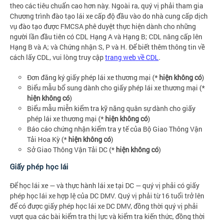
theo các tiêu chuẩn cao hơn này. Ngoài ra, quý vị phải tham gia
Chương trình đào tạo lái xe cấp độ đầu vào do nhà cung cấp dịch
vụ đào tạo được FMCSA phê duyệt thực hiện dành cho những
người lần đầu tiên có CDL Hạng A và Hạng B; CDL nâng cấp lên
Hạng B và A; và Chứng nhận S, P và H. Để biết thêm thông tin về
cách lấy CDL, vui lòng truy cập
trang web về CDL
.
Đơn đăng ký giấy phép lái xe thương mại (*
hiện không có
)
Biểu mẫu bổ sung dành cho giấy phép lái xe thương mại (*
hiện không có
)
Biểu mẫu miễn kiểm tra kỹ năng quân sự dành cho giấy
phép lái xe thương mại (*
hiện không có
)
Báo cáo chứng nhận kiểm tra y tế của Bộ Giao Thông Vận
Tải Hoa Kỳ (*
hiện không có
)
Sở Giao Thông Vận Tải DC (*
hiện không có
)
Giấy phép học lái
Để học lái xe — và thực hành lái xe tại DC — quý vị phải có giấy
phép học lái xe hợp lệ của DC DMV. Quý vị phải từ 16 tuổi trở lên
để có được giấy phép học lái xe DC DMV, đồng thời quý vị phải
vượt qua các bài kiểm tra thị lực và kiểm tra kiến thức, đồng thời