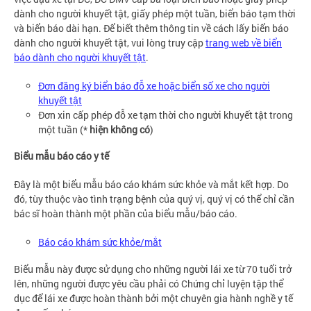
dành cho người khuyết tật, giấy phép một tuần, biển báo tạm thời
và biển báo dài hạn. Để biết thêm thông tin về cách lấy biển báo
dành cho người khuyết tật, vui lòng truy cập
trang web về biển
báo dành cho người khuyết tật
.
Đơn đăng ký biển báo đỗ xe hoặc biển số xe cho người
khuyết tật
Đơn xin cấp phép đỗ xe tạm thời cho người khuyết tật trong
một tuần (*
hiện không có
)
Biểu mẫu báo cáo y tế
Đây là một biểu mẫu báo cáo khám sức khỏe và mắt kết hợp. Do
đó, tùy thuộc vào tình trạng bệnh của quý vị, quý vị có thể chỉ cần
bác sĩ hoàn thành một phần của biểu mẫu/báo cáo.
Báo cáo khám sức khỏe/mắt
Biểu mẫu này được sử dụng cho những người lái xe từ 70 tuổi trở
lên, những người được yêu cầu phải có Chứng chỉ luyện tập thể
dục để lái xe được hoàn thành bởi một chuyên gia hành nghề y tế