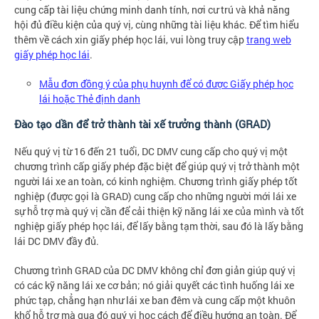
cung cấp tài liệu chứng minh danh tính, nơi cư trú và khả năng
hội đủ điều kiện của quý vị, cùng những tài liệu khác. Để tìm hiểu
thêm về cách xin giấy phép học lái, vui lòng truy cập
trang web
giấy phép học lái
.
Mẫu đơn đồng ý của phụ huynh để có được Giấy phép học
lái hoặc Thẻ định danh
Đào tạo dần để trở thành tài xế trưởng thành (GRAD)
Nếu quý vị từ 16 đến 21 tuổi, DC DMV cung cấp cho quý vị một
chương trình cấp giấy phép đặc biệt để giúp quý vị trở thành một
người lái xe an toàn, có kinh nghiệm. Chương trình giấy phép tốt
nghiệp (được gọi là GRAD) cung cấp cho những người mới lái xe
sự hỗ trợ mà quý vị cần để cải thiện kỹ năng lái xe của mình và tốt
nghiệp giấy phép học lái, để lấy bằng tạm thời, sau đó là lấy bằng
lái DC DMV đầy đủ.
Chương trình GRAD của DC DMV không chỉ đơn giản giúp quý vị
có các kỹ năng lái xe cơ bản; nó giải quyết các tình huống lái xe
phức tạp, chẳng hạn như lái xe ban đêm và cung cấp một khuôn
khổ hỗ trợ mà qua đó quý vị học cách để điều hướng an toàn. Để