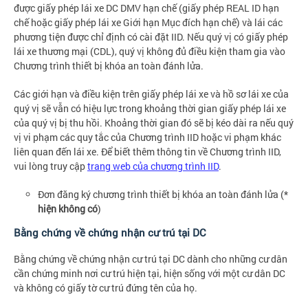
được giấy phép lái xe DC DMV hạn chế (giấy phép REAL ID hạn
chế hoặc giấy phép lái xe Giới hạn Mục đích hạn chế) và lái các
phương tiện được chỉ định có cài đặt IID. Nếu quý vị có giấy phép
lái xe thương mại (CDL), quý vị không đủ điều kiện tham gia vào
Chương trình thiết bị khóa an toàn đánh lửa.
Các giới hạn và điều kiện trên giấy phép lái xe và hồ sơ lái xe của
quý vị sẽ vẫn có hiệu lực trong khoảng thời gian giấy phép lái xe
của quý vị bị thu hồi. Khoảng thời gian đó sẽ bị kéo dài ra nếu quý
vị vi phạm các quy tắc của Chương trình IID hoặc vi phạm khác
liên quan đến lái xe. Để biết thêm thông tin về Chương trình IID,
vui lòng truy cập
trang web của chương trình IID
.
Đơn đăng ký chương trình thiết bị khóa an toàn đánh lửa (*
hiện không có
)
Bằng chứng về chứng nhận cư trú tại DC
Bằng chứng về chứng nhận cư trú tại DC dành cho những cư dân
cần chứng minh nơi cư trú hiện tại, hiện sống với một cư dân DC
và không có giấy tờ cư trú đứng tên của họ.