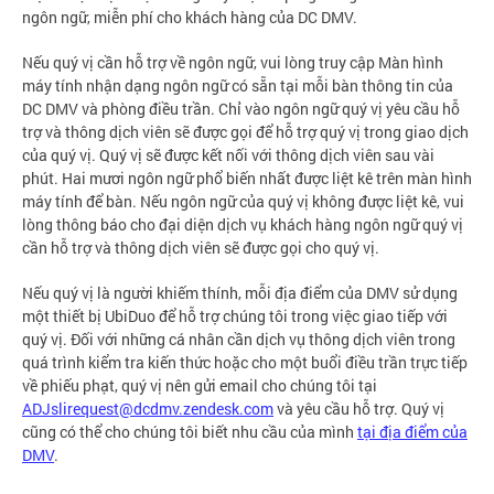
ngôn ngữ, miễn phí cho khách hàng của DC DMV.
Nếu quý vị cần hỗ trợ về ngôn ngữ, vui lòng truy cập Màn hình
máy tính nhận dạng ngôn ngữ có sẵn tại mỗi bàn thông tin của
DC DMV và phòng điều trần. Chỉ vào ngôn ngữ quý vị yêu cầu hỗ
trợ và thông dịch viên sẽ được gọi để hỗ trợ quý vị trong giao dịch
của quý vị. Quý vị sẽ được kết nối với thông dịch viên sau vài
phút. Hai mươi ngôn ngữ phổ biến nhất được liệt kê trên màn hình
máy tính để bàn. Nếu ngôn ngữ của quý vị không được liệt kê, vui
lòng thông báo cho đại diện dịch vụ khách hàng ngôn ngữ quý vị
cần hỗ trợ và thông dịch viên sẽ được gọi cho quý vị.
Nếu quý vị là người khiếm thính, mỗi địa điểm của DMV sử dụng
một thiết bị UbiDuo để hỗ trợ chúng tôi trong việc giao tiếp với
quý vị. Đối với những cá nhân cần dịch vụ thông dịch viên trong
quá trình kiểm tra kiến thức hoặc cho một buổi điều trần trực tiếp
về phiếu phạt, quý vị nên gửi email cho chúng tôi tại
ADJslirequest@dcdmv.zendesk.com
và yêu cầu hỗ trợ. Quý vị
cũng có thể cho chúng tôi biết nhu cầu của mình
tại địa điểm của
DMV
.