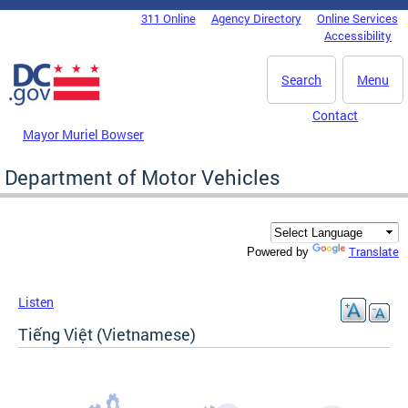
Skip to main content
311 Online
Agency Directory
Online Services
DC Agency Top Menu
Accessibility
Search
Menu
Contact
Mayor Muriel Bowser
Department of Motor Vehicles
Translate
Powered by
Listen
Tiếng Việt (Vietnamese)