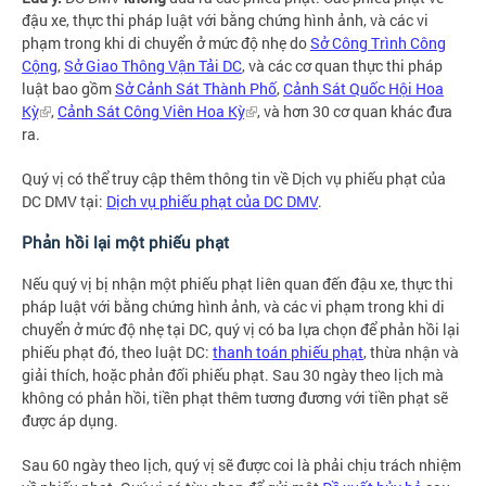
đậu xe, thực thi pháp luật với bằng chứng hình ảnh, và các vi
phạm trong khi di chuyển ở mức độ nhẹ do
Sở Công Trình Công
Cộng
,
Sở Giao Thông Vận Tải DC
, và các cơ quan thực thi pháp
luật bao gồm
Sở Cảnh Sát Thành Phố
,
Cảnh Sát Quốc Hội Hoa
Kỳ
,
Cảnh Sát Công Viên Hoa Kỳ
, và hơn 30 cơ quan khác đưa
ra.
Quý vị có thể truy cập thêm thông tin về Dịch vụ phiếu phạt của
DC DMV tại:
Dịch vụ phiếu phạt của DC DMV
.
Phản hồi lại một phiếu phạt
Nếu quý vị bị nhận một phiếu phạt liên quan đến đậu xe, thực thi
pháp luật với bằng chứng hình ảnh, và các vi phạm trong khi di
chuyển ở mức độ nhẹ tại DC, quý vị có ba lựa chọn để phản hồi lại
phiếu phạt đó, theo luật DC:
thanh toán phiếu phạt
, thừa nhận và
giải thích, hoặc phản đối phiếu phạt. Sau 30 ngày theo lịch mà
không có phản hồi, tiền phạt thêm tương đương với tiền phạt sẽ
được áp dụng.
Sau 60 ngày theo lịch, quý vị sẽ được coi là phải chịu trách nhiệm