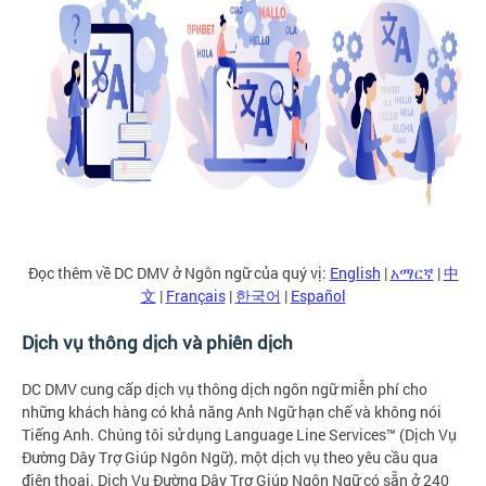
Đọc thêm về DC DMV ở Ngôn ngữ của quý vị:
English
|
አማርኛ
|
中
文
|
Français
|
한국어
|
Español
Dịch vụ thông dịch và phiên dịch
DC DMV cung cấp dịch vụ thông dịch ngôn ngữ miễn phí cho
những khách hàng có khả năng Anh Ngữ hạn chế và không nói
Tiếng Anh. Chúng tôi sử dụng Language Line Services™ (Dịch Vụ
Đường Dây Trợ Giúp Ngôn Ngữ), một dịch vụ theo yêu cầu qua
điện thoại. Dịch Vụ Đường Dây Trợ Giúp Ngôn Ngữ có sẵn ở 240