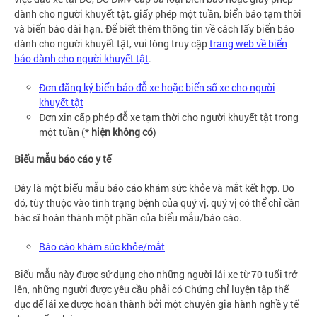
dành cho người khuyết tật, giấy phép một tuần, biển báo tạm thời
và biển báo dài hạn. Để biết thêm thông tin về cách lấy biển báo
dành cho người khuyết tật, vui lòng truy cập
trang web về biển
báo dành cho người khuyết tật
.
Đơn đăng ký biển báo đỗ xe hoặc biển số xe cho người
khuyết tật
Đơn xin cấp phép đỗ xe tạm thời cho người khuyết tật trong
một tuần (*
hiện không có
)
Biểu mẫu báo cáo y tế
Đây là một biểu mẫu báo cáo khám sức khỏe và mắt kết hợp. Do
đó, tùy thuộc vào tình trạng bệnh của quý vị, quý vị có thể chỉ cần
bác sĩ hoàn thành một phần của biểu mẫu/báo cáo.
Báo cáo khám sức khỏe/mắt
Biểu mẫu này được sử dụng cho những người lái xe từ 70 tuổi trở
lên, những người được yêu cầu phải có Chứng chỉ luyện tập thể
dục để lái xe được hoàn thành bởi một chuyên gia hành nghề y tế