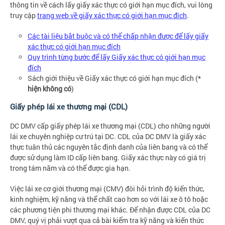
thông tin về cách lấy giấy xác thực có giới hạn mục đích, vui lòng
truy cập
trang web về giấy xác thực có giới hạn mục đích
.
Các tài liệu bắt buộc và có thể chấp nhận được để lấy giấy
xác thực có giới hạn mục đích
Quy trình từng bước để lấy Giấy xác thực có giới hạn mục
đích
Sách giới thiệu về Giấy xác thực có giới hạn mục đích (*
hiện không có
)
Giấy phép lái xe thương mại (CDL)
DC DMV cấp giấy phép lái xe thương mại (CDL) cho những người
lái xe chuyên nghiệp cư trú tại DC. CDL của DC DMV là giấy xác
thực tuân thủ các nguyên tắc định danh của liên bang và có thể
được sử dụng làm ID cấp liên bang. Giấy xác thực này có giá trị
trong tám năm và có thể được gia hạn.
Việc lái xe cơ giới thương mại (CMV) đòi hỏi trình độ kiến thức,
kinh nghiệm, kỹ năng và thể chất cao hơn so với lái xe ô tô hoặc
các phương tiện phi thương mại khác. Để nhận được CDL của DC
DMV, quý vị phải vượt qua cả bài kiểm tra kỹ năng và kiến thức