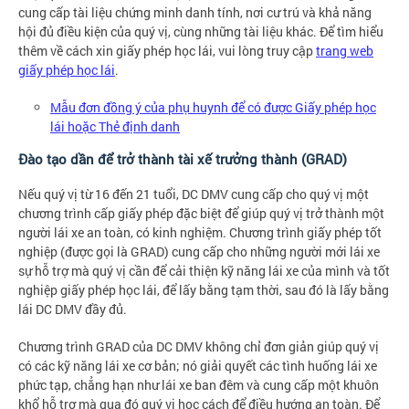
cung cấp tài liệu chứng minh danh tính, nơi cư trú và khả năng
hội đủ điều kiện của quý vị, cùng những tài liệu khác. Để tìm hiểu
thêm về cách xin giấy phép học lái, vui lòng truy cập
trang web
giấy phép học lái
.
Mẫu đơn đồng ý của phụ huynh để có được Giấy phép học
lái hoặc Thẻ định danh
Đào tạo dần để trở thành tài xế trưởng thành (GRAD)
Nếu quý vị từ 16 đến 21 tuổi, DC DMV cung cấp cho quý vị một
chương trình cấp giấy phép đặc biệt để giúp quý vị trở thành một
người lái xe an toàn, có kinh nghiệm. Chương trình giấy phép tốt
nghiệp (được gọi là GRAD) cung cấp cho những người mới lái xe
sự hỗ trợ mà quý vị cần để cải thiện kỹ năng lái xe của mình và tốt
nghiệp giấy phép học lái, để lấy bằng tạm thời, sau đó là lấy bằng
lái DC DMV đầy đủ.
Chương trình GRAD của DC DMV không chỉ đơn giản giúp quý vị
có các kỹ năng lái xe cơ bản; nó giải quyết các tình huống lái xe
phức tạp, chẳng hạn như lái xe ban đêm và cung cấp một khuôn
khổ hỗ trợ mà qua đó quý vị học cách để điều hướng an toàn. Để