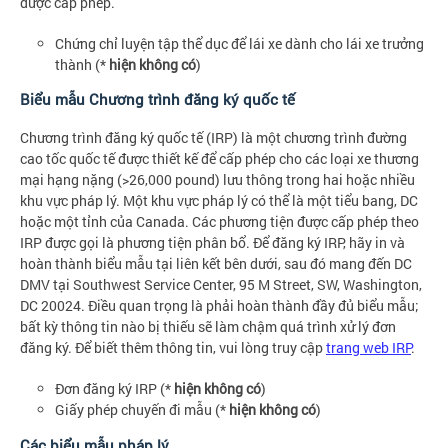
được cấp phép.
Chứng chỉ luyện tập thể dục để lái xe dành cho lái xe trưởng
thành (*
hiện không có
)
Biểu mẫu Chương trình đăng ký quốc tế
Chương trình đăng ký quốc tế (IRP) là một chương trình đường
cao tốc quốc tế được thiết kế để cấp phép cho các loại xe thương
mại hạng nặng (>26,000 pound) lưu thông trong hai hoặc nhiều
khu vực pháp lý. Một khu vực pháp lý có thể là một tiểu bang, DC
hoặc một tỉnh của Canada. Các phương tiện được cấp phép theo
IRP được gọi là phương tiện phân bổ. Để đăng ký IRP, hãy in và
hoàn thành biểu mẫu tại liên kết bên dưới, sau đó mang đến DC
DMV tại Southwest Service Center, 95 M Street, SW, Washington,
DC 20024. Điều quan trọng là phải hoàn thành đầy đủ biểu mẫu;
bất kỳ thông tin nào bị thiếu sẽ làm chậm quá trình xử lý đơn
đăng ký. Để biết thêm thông tin, vui lòng truy cập
trang web IRP
.
Đơn đăng ký IRP (*
hiện không có
)
Giấy phép chuyến đi mẫu (*
hiện không có
)
Các biểu mẫu pháp lý