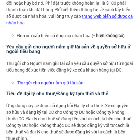
đổi hoặc hủy bỏ nó. Phí đặt trước không hoàn lại là $100 phải
thanh toán khi đặt hàng. Để biết thêm thông tin về cách lấy biển
số được cá nhân hóa, vui lòng truy cập
trang web biển số được cá
nhân hóa
.
Đơn xin cấp biển số được cá nhân hóa (*
hiện không có
)
Yêu cầu gửi cho người nắm giữ tài sản về quyền sở hữu ở
ngoài tiểu bang
Thư gửi cho Người nắm giữ tài sản yêu cầu quyền sở hữu từ ngoài
tiểu bang để xúc tiến việc đăng ký xe của khách hàng tại DC.
Thư gửi cho người nắm giữ tài sản
Tiêu đề đại lý cho thuê/Đăng ký tạm thời và thẻ
Ứng dụng này sẽ được sử dụng bởi Đại lý cho thuê. Xe có quyền
sở hữu và đăng ký tại DC cho Công ty DC hoặc Công ty không
thuộc DC. Đại lý cho thuê sẽ đứng tên với tư cách là bên cho thuê.
Công ty DC hoặc không thuộc DC sẽ được đăng ký với tư cách là
bên thuê và đại lý cho thuê sẽ được đăng ký với tư cách là bên
thuê chính.