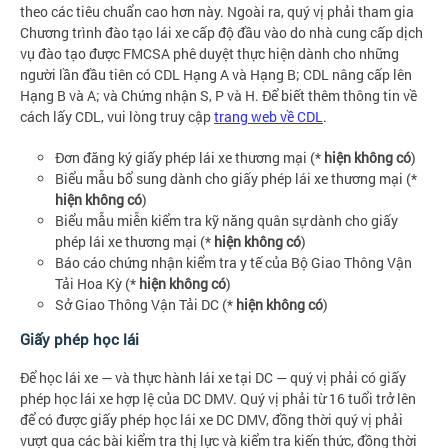
theo các tiêu chuẩn cao hơn này. Ngoài ra, quý vị phải tham gia
Chương trình đào tạo lái xe cấp độ đầu vào do nhà cung cấp dịch
vụ đào tạo được FMCSA phê duyệt thực hiện dành cho những
người lần đầu tiên có CDL Hạng A và Hạng B; CDL nâng cấp lên
Hạng B và A; và Chứng nhận S, P và H. Để biết thêm thông tin về
cách lấy CDL, vui lòng truy cập
trang web về CDL
.
Đơn đăng ký giấy phép lái xe thương mại (*
hiện không có
)
Biểu mẫu bổ sung dành cho giấy phép lái xe thương mại (*
hiện không có
)
Biểu mẫu miễn kiểm tra kỹ năng quân sự dành cho giấy
phép lái xe thương mại (*
hiện không có
)
Báo cáo chứng nhận kiểm tra y tế của Bộ Giao Thông Vận
Tải Hoa Kỳ (*
hiện không có
)
Sở Giao Thông Vận Tải DC (*
hiện không có
)
Giấy phép học lái
Để học lái xe — và thực hành lái xe tại DC — quý vị phải có giấy
phép học lái xe hợp lệ của DC DMV. Quý vị phải từ 16 tuổi trở lên
để có được giấy phép học lái xe DC DMV, đồng thời quý vị phải
vượt qua các bài kiểm tra thị lực và kiểm tra kiến thức, đồng thời