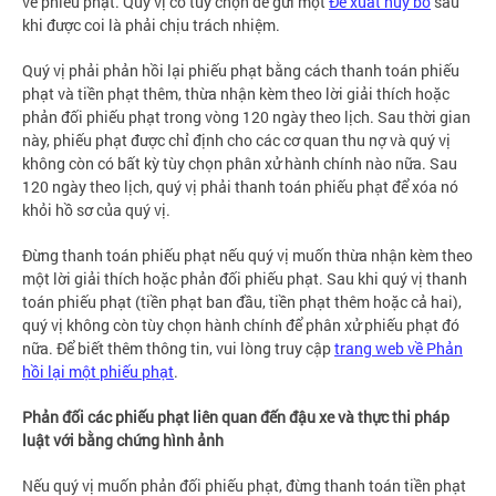
về phiếu phạt. Quý vị có tùy chọn để gửi một
Đề xuất hủy bỏ
sau
khi được coi là phải chịu trách nhiệm.
Quý vị phải phản hồi lại phiếu phạt bằng cách thanh toán phiếu
phạt và tiền phạt thêm, thừa nhận kèm theo lời giải thích hoặc
phản đối phiếu phạt trong vòng 120 ngày theo lịch. Sau thời gian
này, phiếu phạt được chỉ định cho các cơ quan thu nợ và quý vị
không còn có bất kỳ tùy chọn phân xử hành chính nào nữa. Sau
120 ngày theo lịch, quý vị phải thanh toán phiếu phạt để xóa nó
khỏi hồ sơ của quý vị.
Đừng thanh toán phiếu phạt nếu quý vị muốn thừa nhận kèm theo
một lời giải thích hoặc phản đối phiếu phạt. Sau khi quý vị thanh
toán phiếu phạt (tiền phạt ban đầu, tiền phạt thêm hoặc cả hai),
quý vị không còn tùy chọn hành chính để phân xử phiếu phạt đó
nữa. Để biết thêm thông tin, vui lòng truy cập
trang web về Phản
hồi lại một phiếu phạt
.
Phản đối các phiếu phạt liên quan đến đậu xe và thực thi pháp
luật với bằng chứng hình ảnh
Nếu quý vị muốn phản đối phiếu phạt, đừng thanh toán tiền phạt