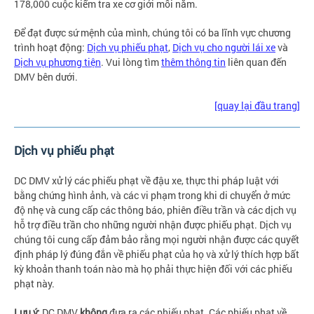
178,000 cuộc kiểm tra xe cơ giới mỗi năm.
Để đạt được sứ mệnh của mình, chúng tôi có ba lĩnh vực chương
trình hoạt động:
Dịch vụ phiếu phạt
,
Dịch vụ cho người lái xe
và
Dịch vụ phương tiện
. Vui lòng tìm
thêm thông tin
liên quan đến
DMV bên dưới.
[quay lại đầu trang]
Dịch vụ phiếu phạt
DC DMV xử lý các phiếu phạt về đậu xe, thực thi pháp luật với
bằng chứng hình ảnh, và các vi phạm trong khi di chuyển ở mức
độ nhẹ và cung cấp các thông báo, phiên điều trần và các dịch vụ
hỗ trợ điều trần cho những người nhận được phiếu phạt. Dịch vụ
chúng tôi cung cấp đảm bảo rằng mọi người nhận được các quyết
định pháp lý đúng đắn về phiếu phạt của họ và xử lý thích hợp bất
kỳ khoản thanh toán nào mà họ phải thực hiện đối với các phiếu
phạt này.
Lưu ý:
DC DMV
không
đưa ra các phiếu phạt. Các phiếu phạt về