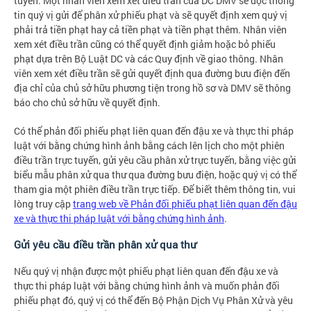
tuyến. Một nhân viên xem xét điều trần của DC DMV sẽ đọc thông
tin quý vị gửi để phân xử phiếu phạt và sẽ quyết định xem quý vị
phải trả tiền phạt hay cả tiền phạt và tiền phạt thêm. Nhân viên
xem xét điều trần cũng có thể quyết định giảm hoặc bỏ phiếu
phạt dựa trên Bộ Luật DC và các Quy định về giao thông. Nhân
viên xem xét điều trần sẽ gửi quyết định qua đường bưu điện đến
địa chỉ của chủ sở hữu phương tiện trong hồ sơ và DMV sẽ thông
báo cho chủ sở hữu về quyết định.
Có thể phản đối phiếu phạt liên quan đến đậu xe và thực thi pháp
luật với bằng chứng hình ảnh bằng cách lên lịch cho một phiên
điều trần trực tuyến, gửi yêu cầu phân xử trực tuyến, bằng việc gửi
biểu mẫu phân xử qua thư qua đường bưu điện, hoặc quý vị có thể
tham gia một phiên điều trần trực tiếp. Để biết thêm thông tin, vui
lòng truy cập
trang web về Phản đối phiếu phạt liên quan đến đậu
xe và thực thi pháp luật với bằng chứng hình ảnh
.
Gửi yêu cầu điều trần phân xử qua thư
Nếu quý vị nhận được một phiếu phạt liên quan đến đậu xe và
thực thi pháp luật với bằng chứng hình ảnh và muốn phản đối
phiếu phạt đó, quý vị có thể đến Bộ Phận Dịch Vụ Phân Xử và yêu