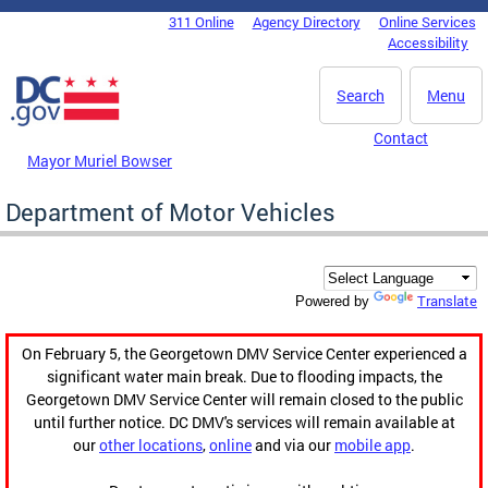
Skip to main content
311 Online
Agency Directory
Online Services
DC Agency Top Menu
Accessibility
Search
Menu
Contact
Mayor Muriel Bowser
Department of Motor Vehicles
Translate
Powered by
On February 5, the Georgetown DMV Service Center experienced a
significant water main break. Due to flooding impacts, the
Georgetown DMV Service Center will remain closed to the public
until further notice. DC DMV's services will remain available at
our
other locations
,
online
and via our
mobile app
.