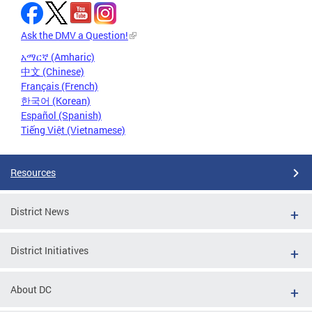
Ask the DMV a Question!
አማርኛ (Amharic)
中文 (Chinese)
Français (French)
한국어 (Korean)
Español (Spanish)
Tiếng Việt (Vietnamese)
Resources
District News
District Initiatives
About DC