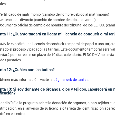
ales:
Certificado de matrimonio (cambio de nombre debido al matrimonio)
Sentencia de divorcio (cambio de nombre debido al divorcio)
Documento oficial de cambio de nombre del tribunal de los EE. UU. (cam
ta 11: ¿Cuánto tardará en llegar mi licencia de conducir o mi tar
DMV le expedirá una licencia de conducir temporal de papel o una tarjet
tado el proceso y pagado las tarifas. Este documento temporal será válid
enviará por correo en un plazo de 10 días calendario. El DC DMV no envía l
dos postales.
nta 12: ¿Cuáles son las tarifas?
btener más información, visite la
página web de tarifas
.
ta 13: Si soy donante de órganos, ojos y tejidos, ¿aparecerá en m
ficación?
pondió "sí" a la pregunta sobre la donación de órganos, ojos y tejidos cua
ntificación, en el anverso de su licencia o tarjeta de identificación ap
te) en el centro.