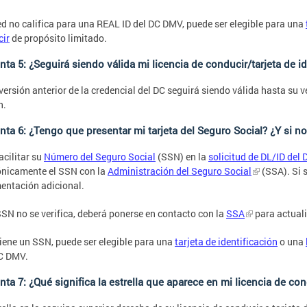
ed no califica para una REAL ID del DC DMV, puede ser elegible para una
cir
de propósito limitado.
ta 5: ¿Seguirá siendo válida mi licencia de conducir/tarjeta de i
 versión anterior de la credencial del DC seguirá siendo válida hasta su 
n.
nta 6: ¿Tengo que presentar mi tarjeta del Seguro Social? ¿Y si n
acilitar su
Número del Seguro Social
(SSN) en la
solicitud de DL/ID del
ónicamente el SSN con la
Administración del Seguro Social
(SSA). Si s
ntación adicional.
SSN no se verifica, deberá ponerse en contacto con la
SSA
para actuali
tiene un SSN, puede ser elegible para una
tarjeta de identificación
o una
C DMV.
ta 7: ¿Qué significa la estrella que aparece en mi licencia de con