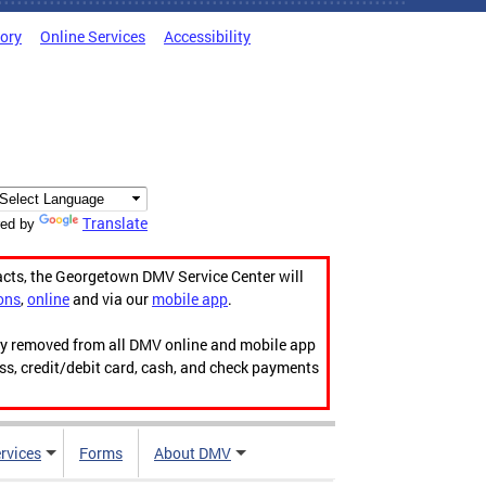
tory
Online Services
Accessibility
Translate
ed by
acts, the Georgetown DMV Service Center will
ons
,
online
and via our
mobile app
.
ily removed from all DMV online and mobile app
ess, credit/debit card, cash, and check payments
rvices
Forms
About DMV