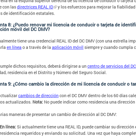
rella en la esquina superior derecha de su licencia de conducir o tarjeta 
e con las
directrices REAL ID
y los esfuerzos para mejorar la fiabilidad 
as de identificación estatales.
ta 8: ¿Puedo renovar mi licencia de conducir o tarjeta de identifi
ación móvil del DC DMV?
ualmente tiene una credencial REAL ID del DC DMV (con una estrella imp
arla
en línea
o a través de la
aplicación móvil
siempre y cuando cumpla co
cumple dichos requisitos, deberá dirigirse a un
centro de servicios del 
dad, residencia en el Distrito y Número del Seguro Social.
nta 9: ¿Cómo cambio la dirección de mi licencia de conducir o tar
ctualizar
cambios de dirección
con el DC DMV dentro de los 60 días ca
ros actualizados.
Nota:
No puede indicar como residencia una dirección 
rias maneras de presentar un cambio de dirección al DC DMV:
En línea:
Si actualmente tiene una REAL ID, puede cambiar su dirección
residencia requeridos y enviando su solicitud. Una vez que haya complet