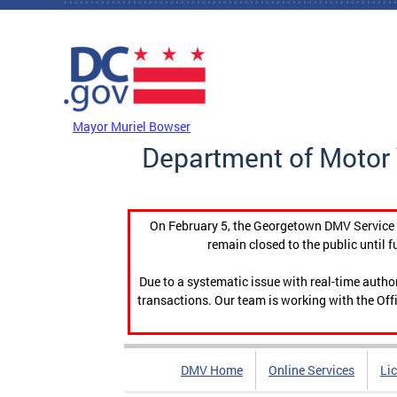
Skip to main content
DC Agency Top Menu
Mayor Muriel Bowser
Department of Motor 
On February 5, the Georgetown DMV Service C
remain closed to the public until f
Due to a systematic issue with real-time auth
transactions. Our team is working with the Offi
DMV Home
Online Services
Li