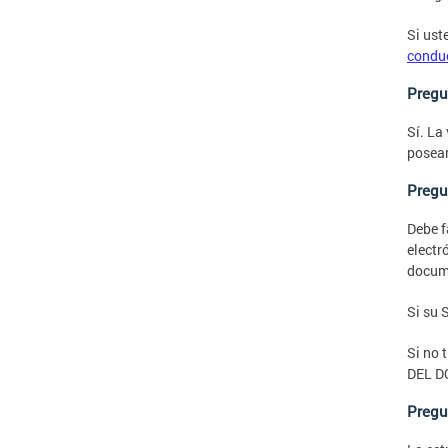
Si ust
condu
Pregun
Sí. La
posea
Pregu
Debe f
electr
docume
Si su 
Si no 
DEL D
Pregun