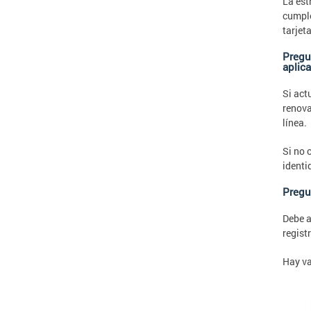
La est
cumpl
tarjet
Pregun
aplic
Si act
renov
línea.
Si no 
identi
Pregu
Debe a
regist
Hay va