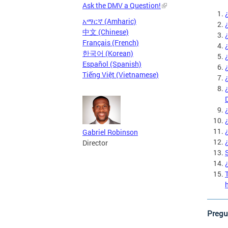
Ask the DMV a Question!
አማርኛ (Amharic)
中文 (Chinese)
Français (French)
한국어 (Korean)
Español (Spanish)
Tiếng Việt (Vietnamese)
Gabriel Robinson
Director
Pregu