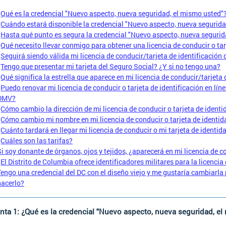
¿Qué es la credencial "Nuevo aspecto, nueva seguridad, el mismo usted"
¿Cuándo estará disponible la credencial "Nuevo aspecto, nueva segurida
¿Hasta qué punto es segura la credencial "Nuevo aspecto, nueva segurid
¿Qué necesito llevar conmigo para obtener una licencia de conducir o ta
¿Seguirá siendo válida mi licencia de conducir/tarjeta de identificación 
¿Tengo que presentar mi tarjeta del Seguro Social? ¿Y si no tengo una?
¿Qué significa la estrella que aparece en mi licencia de conducir/tarjeta 
¿Puedo renovar mi licencia de conducir o tarjeta de identificación en líne
DMV?
¿Cómo cambio la dirección de mi licencia de conducir o tarjeta de identi
¿Cómo cambio mi nombre en mi licencia de conducir o tarjeta de identid
¿Cuánto tardará en llegar mi licencia de conducir o mi tarjeta de identid
¿Cuáles son las tarifas?
Si soy donante de órganos, ojos y tejidos, ¿aparecerá en mi licencia de co
¿El Distrito de Columbia ofrece identificadores militares para la licencia 
Tengo una credencial del DC con el diseño viejo y me gustaría cambiarla
hacerlo?
nta 1: ¿Qué es la credencial "Nuevo aspecto, nueva seguridad, el