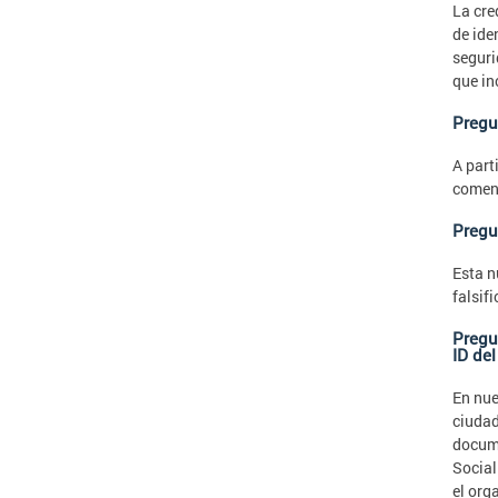
La cre
de ide
seguri
que in
Pregu
A part
comenz
Pregu
Esta n
falsif
Pregu
ID de
En nue
ciudad
docume
Social
el org