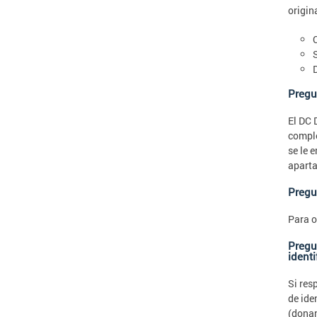
origin
Pregun
El DC 
comple
se le 
aparta
Pregu
Para o
Pregun
identi
Si res
de ide
(donan