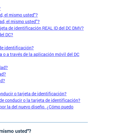
?
d, el mismo usted"?
ad, el mismo usted"?
rjeta de identificación REAL ID del DC DMV?
del DC?
de identificación?
a o a través de la aplicación móvil del DC
dad?
ad?
ad?
nducir o tarjeta de identificación?
de conducir o la tarjeta de identificación?
 por la del nuevo diseño. ¿Cómo puedo
 mismo usted"?