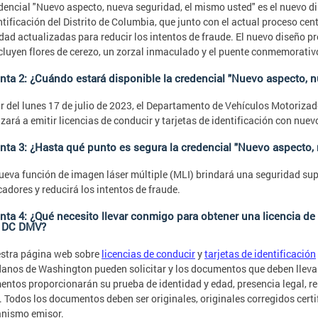
dencial "Nuevo aspecto, nueva seguridad, el mismo usted" es el nuevo dis
ntificación del Distrito de Columbia, que junto con el actual proceso cen
dad actualizadas para reducir los intentos de fraude. El nuevo diseño pr
cluyen flores de cerezo, un zorzal inmaculado y el puente conmemorativ
nta 2: ¿Cuándo estará disponible la credencial "Nuevo aspecto, 
ir del lunes 17 de julio de 2023, el Departamento de Vehículos Motoriza
ará a emitir licencias de conducir y tarjetas de identificación con nuev
nta 3: ¿Hasta qué punto es segura la credencial "Nuevo aspecto,
ueva función de imagen láser múltiple (MLI) brindará una seguridad super
icadores y reducirá los intentos de fraude.
nta 4: ¿Qué necesito llevar conmigo para obtener una licencia de 
l DC DMV?
stra página web sobre
licencias de conducir
y
tarjetas de identificación
anos de Washington pueden solicitar y los documentos que deben lleva
ntos proporcionarán su prueba de identidad y edad, presencia legal, re
. Todos los documentos deben ser originales, originales corregidos certi
anismo emisor.