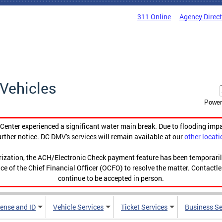
311 Online
Agency Direc
Vehicles
Power
enter experienced a significant water main break. Due to flooding imp
urther notice. DC DMV's services will remain available at our
other locati
orization, the ACH/Electronic Check payment feature has been temporar
ce of the Chief Financial Officer (OCFO) to resolve the matter. Contactl
continue to be accepted in person.
cense and ID
Vehicle Services
Ticket Services
Business Se