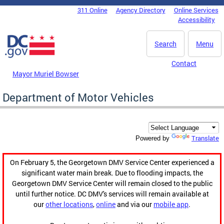
Skip to main content
311 Online
Agency Directory
Online Services
DC Agency Top Menu
Accessibility
Search
Menu
Contact
Mayor Muriel Bowser
Department of Motor Vehicles
Translate
Powered by
On February 5, the Georgetown DMV Service Center experienced a
significant water main break. Due to flooding impacts, the
Georgetown DMV Service Center will remain closed to the public
until further notice. DC DMV's services will remain available at
our
other locations
,
online
and via our
mobile app
.