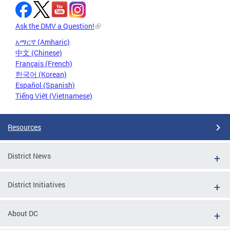
Ask the DMV a Question!
አማርኛ (Amharic)
中文 (Chinese)
Français (French)
한국어 (Korean)
Español (Spanish)
Tiếng Việt (Vietnamese)
Resources
District News
District Initiatives
About DC