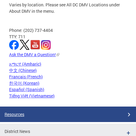
Varies by location. Please see All DC DMV Locations under
About DMV in the menu.
Phone: (202) 737-4404
TTY: 711
Ask the DMV a Question!
አማርኛ (Amharic)
中文 (Chinese)
Français (French)
한국어 (Korean)
Español (Spanish)
Tiếng Việt (Vietnamese)
Resources
District News