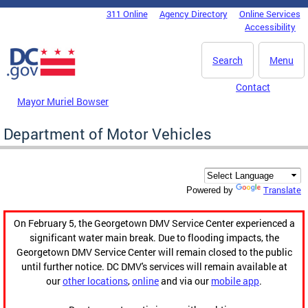
Skip to main content
311 Online
Agency Directory
Online Services
DC Agency Top Menu
Accessibility
Search
Menu
Contact
Mayor Muriel Bowser
Department of Motor Vehicles
Translate
Powered by
On February 5, the Georgetown DMV Service Center experienced a
significant water main break. Due to flooding impacts, the
Georgetown DMV Service Center will remain closed to the public
until further notice. DC DMV's services will remain available at
our
other locations
,
online
and via our
mobile app
.