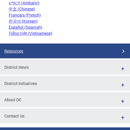
አማርኛ (Amharic)
中文 (Chinese)
Français (French)
한국어 (Korean)
Español (Spanish)
Tiếng Việt (Vietnamese)
Resources
District News
District Initiatives
About DC
Contact Us