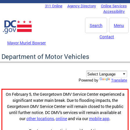
Skip to main content
311 Online
Agency Directory
Online Services
DC Agency Top Menu
Accessibility
Search
Menu
Contact
Mayor Muriel Bowser
Department of Motor Vehicles
Translate
Powered by
On February 5, the Georgetown DMV Service Center experienced a
significant water main break. Due to flooding impacts, the
Georgetown DMV Service Center will remain closed to the public
until further notice. DC DMV's services will remain available at
our
other locations
,
online
and via our
mobile app
.