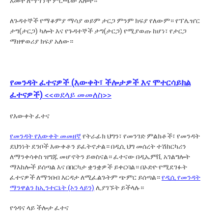
አመት ለማግኘት ምርጫው አሎት።
ለጉዳተኞች የማቆምያ ማሳያ ወይም ታርጋ ምንም ክፍያ የለውም። የፕሌዠር
ታግ(ታርጋ) ካሎት እና የጉዳተኞች ታግ(ታርጋ) የሚያወጡ ከሆነ፣ የታርጋ
ማዘዋወሪያ ክፍያ አለው።
የመንዳት ፈተናዎች (እውቀት፣ ችሎታዎች እና ሞተርሳይክል
ፈተናዎች)
<<ወደላይ መመለስ>>
የእውቀት ፈተና
የመንዳት የእውቀት መመዘኛ
የትራፊክ ህግን፣ የመንገድ ምልክቶች፣ የመንዳት
ደህንነት ደንቦች እውቀቶን ይፈትኖታል። በዲሲ ህግ መሰረት ተሽከርካሪን
ለማንቀሳቀስ ዝግጁ መሆኖትን ይወስናል። ፈተናው በዲኤምቪ አገልግሎት
ማእከሎች ይሰጣል እና በበርካታ ቋንቋዎች ይቀርባል። በኦድዮ የሚደገፉት
ፈተናዎች ለማንበብ እርዳታ ለሚፈልጉትም ጭምር ይሰጣል።
የዲሲ የመንዳት
ማንዋልን ከኢንተርኔት (ኦን ላይን)
ሊያገኙት ይችላሉ።
የጎዳና ላይ ችሎታ ፈተና