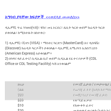
አግባብ ያላቸው ክፍያዎች
<<ወደላይ መመለስ>>
ዲኤምቪ ጥሬ ገንዘብ(ካሽ)፣ ቼክ፣ መኒ ኦርደር፣ ዴቢት ካርድ ወይም ክሬዲት ካርድ
ይቀበላል፣ ከሚከተሉት በስተቀር፡
1) ዲኤምቪ፣ ቪዛን (VISA) ፣ ማስተር ካርድን (MasterCard) እና ዲስካቨሪ
(Discover) ክሬዲት ካርዶችን ይቀበላል። ዲኤምቪ አሜሪካን ኤክስፕረስን
(American Express) አይቀበልም።
2) በጎዳና ላይ ፈተና/ ሲዲኤል ቢሮ ወይም ሲዲኤል የፈተና ቦታዎች (CDL
Office or CDL Testing Facility) ካሽ አንቀበልም
የመንጃ ፈቃድ / የመታወቂያ
ክፍያ
$44
የመንጃ ፈቃድ (አዲስ እና ማሳ
$20
የመሸጋገሪያ የመንጃ ፈቃድ
$20
የለማጅ ፈቃድ
$10
የእውቀት ፈተና
$20
መታወቂያ ወረቀት (አዲስ እና