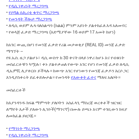
•
የዲሲ ነዋሪነት ማረጋገጫ
•
የሶሻል ሴኪሪቲ ቁጥር ማረጋገጫ
•
የመንዳት ችሎታ ማረጋገጫ
• ለዲሲ ወይም ሌላ ባለስልጣን (ክልል) ምንም አይነት ያልተከፈለ እዳ አለመኖር
• የወላጅ ፈቃድ ማረጋገጫ (እድሜያቸው 16 ወይም 17 አመት ከሆነ)
ከአገር ውጪ በሆነ የመንጃ ፈቃድ የሪል መታወቂያ (REAL ID) መንጃ ፈቃድ
ማግኘት –
የዩ.ኤስ. ዜጋ ያልሆኑ፣ ዲሲ ውስጥ ከ 30 ቀናት በላይ ነዋሪ ከሆኑ እና የብቁነት
መስፈርቶቹን ካሟሉ፣ ቀኑ ያልተቃጠለ የውጭ አገር የሆነ የመንጃ ፈቃድ ለዲሲ
ዲኤምቪ ሊያቀርቡ ይችላሉ። ከውጭ አገር የሆነውን የመንጃ ፈቃዶን እርሶ ጋር
እንዲያስቀሩት ይፈቀድሎታል። የመንዳት
የእውቀት ፈተና
ማለፍ አለቦት።
መስፈርቶች
ከእያንዳንዱ ክፍል ማምጣት ያለቦትን አስፈላጊ ማስረጃ ወረቀቶች ዝርዝር
ለማየት እታች ያለውን ሊንኮች(ማገናኛ) በሙሉ ይጫኑ እናም ተገቢውን ክፍያ
ለመክፈል ይዘጋጁ።
•
የማንነት ማረጋገጫ
•
የዲሲ ነዋሪነት ማረጋገጫ