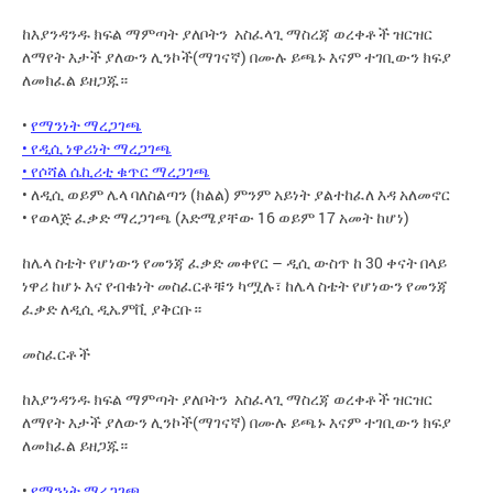
ከእያንዳንዱ ክፍል ማምጣት ያለቦትን አስፈላጊ ማስረጃ ወረቀቶች ዝርዝር
ለማየት እታች ያለውን ሊንኮች(ማገናኛ) በሙሉ ይጫኑ እናም ተገቢውን ክፍያ
ለመክፈል ይዘጋጁ።
•
የማንነት ማረጋገጫ
• የዲሲ ነዋሪነት ማረጋገጫ
• የሶሻል ሴኪሪቲ ቁጥር ማረጋገጫ
• ለዲሲ ወይም ሌላ ባለስልጣን (ክልል) ምንም አይነት ያልተከፈለ እዳ አለመኖር
• የወላጅ ፈቃድ ማረጋገጫ (እድሜያቸው 16 ወይም 17 አመት ከሆነ)
ከሌላ ስቴት የሆነውን የመንጃ ፈቃድ መቀየር – ዲሲ ውስጥ ከ 30 ቀናት በላይ
ነዋሪ ከሆኑ እና የብቁነት መስፈርቶቹን ካሟሉ፣ ከሌላ ስቴት የሆነውን የመንጃ
ፈቃድ ለዲሲ ዲኤምቪ ያቅርቡ።
መስፈርቶች
ከእያንዳንዱ ክፍል ማምጣት ያለቦትን አስፈላጊ ማስረጃ ወረቀቶች ዝርዝር
ለማየት እታች ያለውን ሊንኮች(ማገናኛ) በሙሉ ይጫኑ እናም ተገቢውን ክፍያ
ለመክፈል ይዘጋጁ።
•
የማንነት ማረጋገጫ