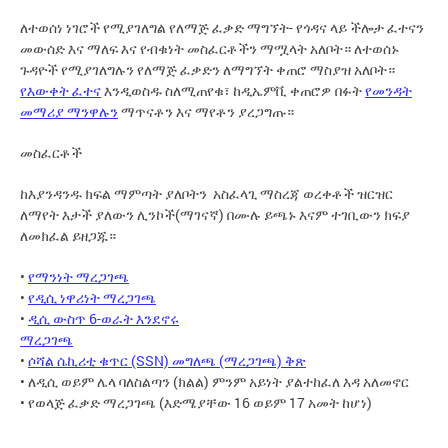
ለተወሰነ ነገሮች የሚያገለግል የለማጅ ፈቃድ ማግኘት- የጎዳና ላይ ችሎታ ፈተናን
መውሰድ እና ማለፍ እና የብቁነት መስፈርቶችን ማሟላት አለቦት። ለተወሰኑ
ጉዳዮች የሚያገለግሉን የለማጅ ፈቃድን ለማግኘት ቀጠሮ ማስያዝ አለቦት።
የእውቀት ፈተና
እንዲወስዱ ስለሚጠየቁ፣ ከዲኤምቪ ቀጠሮዎ በፉት
የመንዳት
መማሪያ ማንዋሉን
ማጥናቶን እና ማየቶን ያረጋግጡ።
መስፈርቶች
ከእያንዳንዱ ክፍል ማምጣት ያለቦትን አስፈላጊ ማስረጃ ወረቀቶች ዝርዝር
ለማየት እታች ያለውን ሊንኮች(ማገናኛ) በሙሉ ይጫኑ እናም ተገቢውን ክፍያ
ለመክፈል ይዘጋጁ።
•
የማንነት ማረጋገጫ
•
የዲሲ ነዋሪነት ማረጋገጫ
•
ዲሲ ውስጥ 6-ወራት እንደኖሩ
ማረጋገጫ
•
ሶሻል ሴኪሪቲ ቁጥር (SSN) መግለጫ (ማረጋገጫ) ቅጽ
• ለዲሲ ወይም ሌላ ባለስልጣን (ክልል) ምንም አይነት ያልተከፈለ እዳ አለመኖር
• የወላጅ ፈቃድ ማረጋገጫ (እድሜያቸው 16 ወይም 17 አመት ከሆነ)