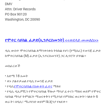
DMV
Attn: Driver Records
PO Box 90120
Washington, DC 20090
የሞተር ሳይክል ፈቃድ(ኢንዶርስመንት)
<<ወደላይ መመለስ>>
ዲሲ ውስጥ ሞተርሳይክል ለማንቀሳቀስ ትክክል የሆነ (የሚሰራ) የመንጃ ፈቃድ
ከሞተርሳይክል (M) ፈቃድ (ኢንዶርስመንት) ጋር ሊኖሮት ይገባል።
መስፈርቶች
• እድሜ 18 አመት
• ቀኑ ያልተቃጠለ የዲሲ የመንጃ ፈቃድ
• የዲሲ
የሞተርሳይክል የእውቀት ፈተና
ማለፍ
• የዲሲ ዲኤምቪን የሞተርሳይክል ችሎታ ማሳያ ፈተናን ማለፍ ወይም የሞተር
ሳይክል ማሳያ ትምህርት ማጠናቀቅን የሚያሳይ የምስክር ወረቀት፣ ባለፉት 6
ወራት፣ በዲሲ፣ ሜሪላንድ ወይም ቨርጂንያ የጸደቀ።