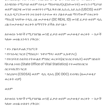
እንዳስገቡ የሚያሳይ ወይም የሁኔታ ማስተካከያ(አጀስትመንት) መኖሩን የሚያሳይ
ወይም በህጋዊ መንገድ መቆየትን የሚፈቅድ በዩ.ኤስ.ሲ.አይ.ኤስ (USCIS) ወይም
ዩ.ኤስ ዲፓርትመንት ኦፍ ስቴት የታተመ ቀኑ ያልተቃጠለ ማንኛውም የወረቀት
ማስረጃ ካላቸው የዲሲ ሪል መታወቂያ (DC REAL ID) መንጃ ፈቃድ ወይም ዲሲ
ሪል የመታወቂያ ወረቀት ለማግኘት ይችሉ ይሆናል።
ለተወሰኑ ጉዳዮች የሚያገለግል መንጃ ፈቃድ ወይም መታወቂያ ወረቀት – ከታች
ካለው መሀል አንዱን ያቅርቡ:
• ቀኑ ያልተቃጠለ ፓስፖርት
• የኮንሱላር ካርድ (ሜክሲኮ፣ ጉዋተማላ፣ ወይም ኢኩዋዶር)
• የዩናይትድ ስቴትስ የትውልድ ምስክር ወረቀት(በርዝ ሰርተፍኬት) ወይም በስቴት
ቫይታል ኦፍስ (State Office of Vital Statistics) የተመዘገበ በርዝ
ሰርተፍኬሽን ካርድ
• ከሲስሶሳ (CSOSA) ወይም ዲሲ ዲኦሲ (DC DOC) ደብዳቤ (ለመታወቂያ
ወረቀት ብቻ)
ወይም
ለተወሰኑ ጉዳዮች የሚያገለግል መንጃ ፈቃድ ወይም መታወቂያ ወረቀት – ከታች
ካለው መሀል ሁለቱን ያቅርቡ: