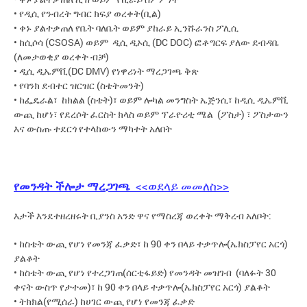
• የዲሲ የንብረት ግብር ክፍያ ወረቀት(ቢል)
• ቀኑ ያልተቃጠለ የቤት ባለቤት ወይም ያከራይ ኢንሹራንስ ፖሊሲ
• ከሲሶሳ (CSOSA) ወይም ዲሲ ዲኦሲ (DC DOC) ፎቶግርፍ ያለው ደብዳቤ
(ለመታወቂያ ወረቀት ብቻ)
• ዲሲ ዲኤምቪ(DC DMV) የነዋሪነት ማረጋገጫ ቅጽ
• የባንክ ደብተር ዝርዝር (ስቴትመንት)
• ከፌዴራል፣ ከክልል (ስቴት)፣ ወይም ሎካል መንግስት ኤጅንሲ፣ ከዲሲ ዲኤምቪ
ውጪ ከሆነ፣ የደረሶት ፈርስት ክላስ ወይም ፕራዮሪቲ ሜል (ፖስታ) ፣ ፖስታውን
እና ውስጡ ተደርጎ የተላከውን ማካተት አለበት
የመንዳት ችሎታ ማረጋገጫ
<<ወደላይ መመለስ>>
እታች እንደተዘረዘሩት ቢያንስ አንድ ዋና የማስረጃ ወረቀት ማቅረብ አለቦት:
• ከስቴት ውጪ የሆነ የመንጃ ፈቃድ፣ ከ 90 ቀን በላይ ተቃጥሎ(ኤክስፓየር አርጎ)
ያልቆት
• ከስቴት ውጪ የሆነ የተረጋገጠ(ሰርቲፋይድ) የመንዳት መዝገብ (ባለፉት 30
ቀናት ውስጥ የታተመ)፣ ከ 90 ቀን በላይ ተቃጥሎ(ኤክስፓየር አርጎ) ያልቆት
• ትክክል(የሚሰራ) ከሀገር ውጪ የሆነ የመንጃ ፈቃድ