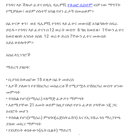
የጎዳና ላይ ችሎታ ፈተና በዲሲ ዲኤምቪ
የቀጠሮ ሲስተም
ብቻ ነው ማግኘት
የሚቻለው፣ ወይም ሶስተኛ አካል የሆነ ፈታኝ በመጠቀም።
በፈተናዎ ቀን፣ ወደ ዲኤምቪ የጎዳና ላይ ፈተና መውሰጃ አገልግሎት ስፍራ
ይሂዱ። የጎዳና ላይ ፈተናን በ 12 ወራት ውስጥ 6 ግዜ ከወደቁ፣ 1ኛውን ፈተና
ከወደቁበት አንስቶ እስከ 12 ወራት ድረስ 7ኛውን ፈተና መውሰድ
አይፈቀድሎትም።
አስፈላጊ ነገሮች
ማድረግ ያለቦት:
• ቢያንስ ከቀጠሮው 15 ደቂቃ በፊት መድረስ
• እታች ያለውን የተሽከርካሪ መስፈርቶች የሚያሟላ ተሽከርካሪ ውስጥ ሆነው
መምጣት
• ትክክል የሆነ(የሚሰራ) የለማጅ ፈቃዶን ማምጣት
• እድሜያቸው 21 አመት ወይም ከዚያ በላይ የሆኑ ፈቃድ ያላቸው ነጂ ጋር
አብሮት መሆን
• ትክክል የሆነ(የሚሰራ) ምዝገባ(ሬጅስትሬሽን) እና የኢንሹራንስ ማረጋገጫ
ያለው መኪና ማምጣት
• የደህንነት ቀበቶውን(ሲት ቤልት) ማድረግ