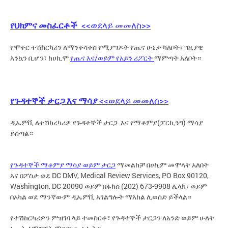
የህክምና መስፈርቶች
<<ወደላይ መመለስ>>
የሞተር ተሽከርካሪን ለማንቀሳቀስ የሚያግዶት የጤና ሁኔታ ካለቦት፣ ግዚያዊ
እንኳን ቢሆን፣ ከሀኪሞ
የጤና እና/ወይም የአይን ሪፖርት
ማምጣት አለቦት።
የጉዳተኞች ታርጋ እና ማሳያ
<<ወደላይ መመለስ>>
ዲኤምቪ ለተሽክረካሪዎ የጉዳተኞች ታርጋ እና የማቆምያ(ፓርኪንግ) ማሳያ
ይሰጣል።
የጉዳተኞች ማቆምያ ማሳያ ወይም ታርጋ
ማመልከቻ በሀኪም መሞላት አለበት
እና በፖስታ ወደ DC DMV, Medical Review Services, PO Box 90120,
Washington, DC 20090 ወይም በፋክስ (202) 673-9908 ሊላክ፣ ወይም
በአካል ወደ ማንኛውም ዲኤምቪ አገልግሎት ማእከል ሊወሰድ ይችላል።
የተሽከርካሪዎን ምዝገባ ላይ ተመስርቶ፣ የጉዳተኞች ታርጋን ለአንድ ወይም ሁለት