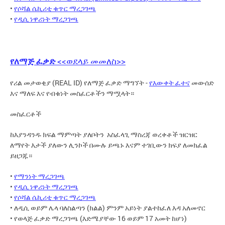
•
የሶሻል ሴኪሪቲ ቁጥር ማረጋገጫ
•
የዲሲ ነዋሪነት ማረጋገጫ
የለማጅ ፈቃድ
<<ወደላይ መመለስ>>
የሪል መታወቂያ (REAL ID) የለማጅ ፈቃድ ማግኘት -
የእውቀት ፈተና
መውሰድ
እና ማለፍ እና የብቁነት መስፈርቶችን ማሟላት።
መስፈርቶች
ከእያንዳንዱ ክፍል ማምጣት ያለቦትን አስፈላጊ ማስረጃ ወረቀቶች ዝርዝር
ለማየት እታች ያለውን ሊንኮች በሙሉ ይጫኑ እናም ተገቢውን ክፍያ ለመክፈል
ይዘጋጁ።
•
የማንነት ማረጋገጫ
•
የዲሲ ነዋሪነት ማረጋገጫ
•
የሶሻል ሴኪሪቲ ቁጥር ማረጋገጫ
• ለዲሲ ወይም ሌላ ባለስልጣን (ክልል) ምንም አይነት ያልተከፈለ እዳ አለመኖር
• የወላጅ ፈቃድ ማረጋገጫ (እድሜያቸው 16 ወይም 17 አመት ከሆነ)