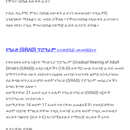
የሞተር ሳይክል እውቀት ፈተና
የዲሲ ዲኤምቪ ሞተር ሳይክል እውቀት ፈተናን ለመውሰድ፣ የዲኤምቪ
አገልግሎት ማእከልን ጋር መሄድ ይችላሉ። የሞተርሳይክል የእውቀት ፈተናውን
ካለፉ በሃላ፣ የዲሲ ሞተርሳይክል የለማጅ ፈቃድ ሊኖሮት ይገባል።
የግራድ (GRAD) ፕሮግራም
<<ወደላይ መመለስ>>
የቀስ በቀስ አዋቂ ነጂነት ማሳደጊያ ፕሮግራም (Gradual Rearing of Adult
Drivers (GRAD)) አዲስ ነጂዎችን (16-20 እዱሜ) ሙሉ የመንጃ ፈቃድ መብት
ከማግኘታቸው በፉት ደህንነትን በጠበቀ መንገድ የመንዳት ልምድ እንዲያዳብሩ
ይፈቅዳል።የትራፊክ ህግን ወይም የግራድ (GRAD) ፕሮግራም መስፈርቶችን
ከጣሱ ቅጣት አለው።
እድሜያቸው 21 አመት ሲሆን ሁሉም የግራድ የግራድ (GRAD) ነጂዎች
ከፕሮግራሙ ነጻ ይሆናሉ።
እድሜያቸው 16 ወይም 17 አመት የሆናቸው አመልካቾች፣ የወላጆቻቸው
ወይም የህጋዊ ሞግዚቶቻቸው የዲሲ የመንጃ ፈቃድ ወይም የዲሲ መታወቂያ
ወረቀት ግልባጭ (ፎቶ ኮፒ) እና ከሚከተሉት የማስረጃ ወረቀቶች አንዱ
ሊኖራቸው ይገባል: