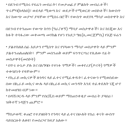
• በደንብ የሚሰሩ የፍሬን መብራት፣ የመታጠፊያ ምልክት መብራቶች፣
ጥሩምባ(ክላክስ)፣ ወደላይ ሚወጣ እና ወደታች የሚወርድ መስኮቶች፣ ከውስጥ
እና ከውጭ መያዣ ያላቸው የሚሰሩ በሮች፣ የውስጥ ወደሃላ ማሳያ መስተዋት እና
በደንብ የተገጠሙ የውጭ ከጎን (ግራ/ቀኝ) ማሳያ መስታዋቶች፣ እና ከነጂው እና
ከፉት ተሳፋሪው መቀመጫ መሃከል የሆነ የአደጋ ግዜ(ኢመርጀምሲ) የእጅ ፍሬን
• ያልተከለለ ሰፊ እይታን የሚሰጥ እና የሃላውን ማሳያ መስታዋት ላይ ምንም
ያልተንጠለጠለበት፣ ምንም መሰንጠቅ ወይም ፍንጥርጣሪ የሌለው የፊት
መስታዋት(መስኮት)
• በጥሩ ሁኔታ ያሉ እና በአግባቡ የተነፉ ጎማዎች፣ መቀየሪያ(ዶናት) ጎማዎች
ተቀባይነት የላቸውም።
• የኪራይ መኪናዎች ለጎዳና ላይ ፈተና የሚፈቀዱት፣ ፈተናውን የሚወስደው
ሰው በኪራይ መኪና ውሉ ላይ በኪራዩ መኪና መንዳት እንደ ተፈቀደለት ነጂ ሆኖ
ከተመዘገበ ብቻ ነው።
• በዳሽ ቦርዱ ላይ ምንም የሰርቪስ ወይም ማስጠንቀቂያ መብራት ያላበራ፣
ዝቅተኛ ነዳጅን ጨምሮ።
ማስታወሻ: ቀጠሮ የተያዘበትን የጎዳና ላይ ፈተና በሁለት የስራ ቀናት ውስጥ
ሳይሰርዙት ለቆዩ፣ የመሰረዣ ክፍያ አለው።