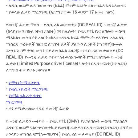
• ለዲሲ ወይም ሌላ ባለስልጣን (ክልል) ምንም አይነት ያልተከፈለ እዳ አለመኖር
• የወላጅ ፈቃድ ማረጋገጫ (እድሜያቸው 16 ወይም 17 አመት ከሆነ)
የመንጃ ፈቃድ ማደስ – የዲሲ ሪል መታወቂያ (DC REAL ID) የመንጃ ፈቃድ
(ከላይ በቀኝ በኩል ኮኮብ ያለበት) ገና ከሌሎት፣ የዲኤምቪ የአገልግሎት መስጫ
ማእከልን መጎብኘት አለቦት።ከእያንዳንዱ ክፍል ማምጣት ያለቦትን አስፈላጊ
ማስረጃ ወረቀቶች ዝርዝር ለማየት እታች ያለውን ሊንኮች (ማገናኛ)በሙሉ
ይጫኑ እናም ተገቢውን ክፍያ ለመክፈል ይዘጋጁ። የዲሲ ሪል መታወቂያ (DC
REAL ID) የመንጃ ፈቃድ ወይም ለተወሰኑ ጉዳዮች የሚያገለግለው የመንጃ
ፈቃድ (Limited Purpose driver license) ካሎት፣ በኢንተርኔት(ኦን ላይን)
ለማደስ ብቁ ይሆኑ ይሆናል።
•
የማንነት ማረጋገጫ
•
የዲሲ ነዋሪነት ማረጋገጫ
•
የሶሻል ሴኪሪቲ ቁጥር
ማረጋገጫ
• ቀኑ የሚቃጠለው የዲሲ የመንጃ ፈቃድ
የመንጃ ፈቃድን መተካት – የዲኤምቪ (DMV) የአገልግሎት መስጫ ማእከልን
ይጎብኙ ወይም ግልባጭ/መተኪያ የመንጃ ፈቃዶን በኢንተርኔት(ኦንላይን) ያግኙ።፡
ኦንላይን ለማስፈጸም(ለመገበያየት) የዲሲ ሪል መታወቂያ (DC REAL ID)