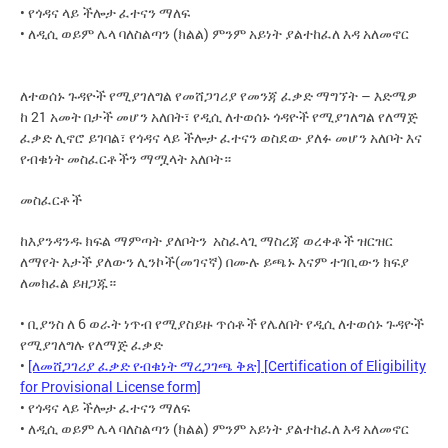
• የጎዳና ላይ ችሎታ ፈተናን ማለፍ
• ለዲሲ ወይም ሌላ ባለስልጣን (ክልል) ምንም አይነት ያልተከፈለ እዳ አለመኖር
ለተወሰኑ ጉዳዮች የሚያገለግል የመሸጋገሪያ የመንጃ ፈቃድ ማግኘት – እድሜዎ
ከ 21 አመት በታች መሆን አለበት፣ የዲሲ ለተወሰኑ ጎዳዮች የሚያገለግል የለማጅ
ፈቃድ ሊኖሮ ይገባል፣ የጎዳና ላይ ችሎታ ፈተናን ወስደው ያለፉ መሆን አለቦት እና
የብቁነት መስፈርቶችን ማሟላት አለቦት።
መስፈርቶች
ከእያንዳንዱ ክፍል ማምጣት ያለቦትን አስፈላጊ ማስረጃ ወረቀቶች ዝርዝር
ለማየት እታች ያለውን ሊንኮች(መገናኛ) በሙሉ ይጫኑ እናም ተገቢውን ክፍያ
ለመክፈል ይዘጋጁ።
• ቢያንስ ለ 6 ወራት ነጥብ የሚያስይዙ ጥሰቶች የሌለበት የዲሲ ለተወሰኑ ጉዳዮች
የሚያገለግሉ የለማጅ ፈቃድ
•
[ለመሸጋገሪያ ፈቃድ የብቁነት ማረጋገጫ ቅጽ] [Certification of Eligibility
for Provisional License form]
• የጎዳና ላይ ችሎታ ፈተናን ማለፍ
• ለዲሲ ወይም ሌላ ባለስልጣን (ክልል) ምንም አይነት ያልተከፈለ እዳ አለመኖር