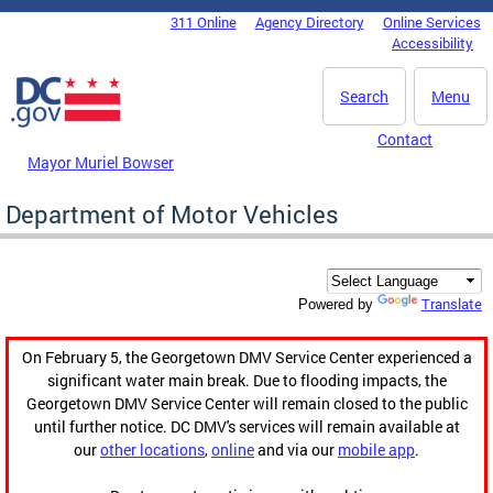
Skip to main content
311 Online
Agency Directory
Online Services
DC Agency Top Menu
Accessibility
Search
Menu
Contact
Mayor Muriel Bowser
Department of Motor Vehicles
Translate
Powered by
On February 5, the Georgetown DMV Service Center experienced a
significant water main break. Due to flooding impacts, the
Georgetown DMV Service Center will remain closed to the public
until further notice. DC DMV's services will remain available at
our
other locations
,
online
and via our
mobile app
.