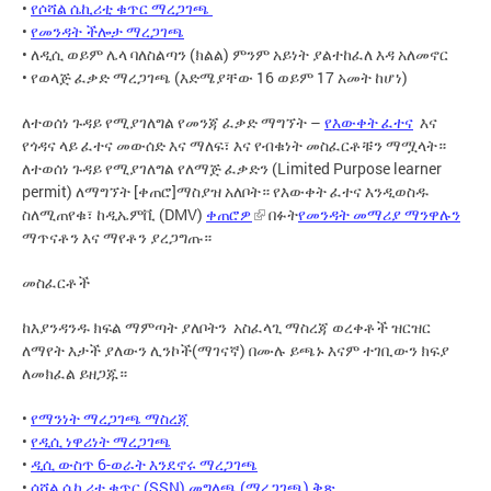
•
የሶሻል ሴኪሪቲ ቁጥር ማረጋገጫ
•
የመንዳት ችሎታ ማረጋገጫ
• ለዲሲ ወይም ሌላ ባለስልጣን (ክልል) ምንም አይነት ያልተከፈለ እዳ አለመኖር
• የወላጅ ፈቃድ ማረጋገጫ (እድሜያቸው 16 ወይም 17 አመት ከሆነ)
ለተወሰነ ጉዳይ የሚያገለግል የመንጃ ፈቃድ ማግኘት –
የእውቀት ፈተና
እና
የጎዳና ላይ ፈተና መውሰድ እና ማለፍ፣ እና የብቁነት መስፈርቶቹን ማሟላት።
ለተወሰነ ጉዳይ የሚያገለግል የለማጅ ፈቃድን (Limited Purpose learner
permit) ለማግኘት [ቀጠሮ]ማስያዝ አለቦት። የእውቀት ፈተና እንዲወስዱ
ስለሚጠየቁ፣ ከዲኤምቪ (DMV)
ቀጠሮዎ
በፉት
የመንዳት መማሪያ ማንዋሉን
ማጥናቶን እና ማየቶን ያረጋግጡ።
መስፈርቶች
ከእያንዳንዱ ክፍል ማምጣት ያለቦትን አስፈላጊ ማስረጃ ወረቀቶች ዝርዝር
ለማየት እታች ያለውን ሊንኮች(ማገናኛ) በሙሉ ይጫኑ እናም ተገቢውን ክፍያ
ለመክፈል ይዘጋጁ።
•
የማንነት ማረጋገጫ ማስረጃ
•
የዲሲ ነዋሪነት ማረጋገጫ
•
ዲሲ ውስጥ 6-ወራት እንደኖሩ ማረጋገጫ
•
ሶሻል ሴኪሪቲ ቁጥር (SSN) መግለጫ (ማረጋገጫ) ቅጽ