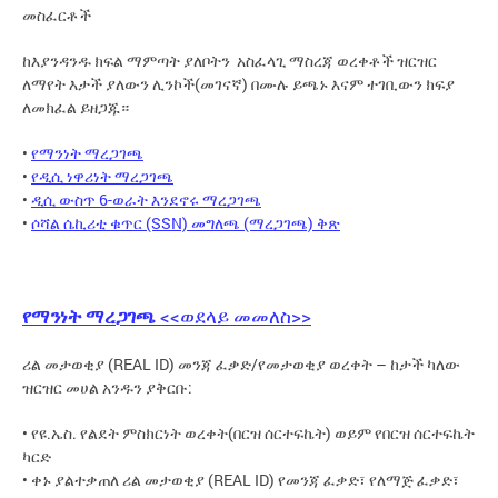
መስፈርቶች
ከእያንዳንዱ ክፍል ማምጣት ያለቦትን አስፈላጊ ማስረጃ ወረቀቶች ዝርዝር
ለማየት እታች ያለውን ሊንኮች(መገናኛ) በሙሉ ይጫኑ እናም ተገቢውን ክፍያ
ለመክፈል ይዘጋጁ።
•
የማንነት ማረጋገጫ
•
የዲሲ ነዋሪነት ማረጋገጫ
•
ዲሲ ውስጥ 6-ወራት እንደኖሩ ማረጋገጫ
•
ሶሻል ሴኪሪቲ ቁጥር (SSN) መግለጫ (ማረጋገጫ) ቅጽ
የማንነት ማረጋገጫ
<<ወደላይ መመለስ>>
ሪል መታወቂያ (REAL ID) መንጃ ፈቃድ/የመታወቂያ ወረቀት – ከታች ካለው
ዝርዝር መሀል አንዱን ያቅርቡ:
• የዩ.ኤስ. የልደት ምስክርነት ወረቀት(በርዝ ሰርተፍኬት) ወይም የበርዝ ሰርተፍኬት
ካርድ
• ቀኑ ያልተቃጠለ ሪል መታወቂያ (REAL ID) የመንጃ ፈቃድ፣ የለማጅ ፈቃድ፣