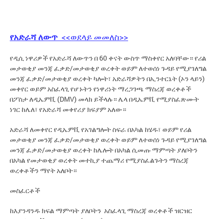
የአድራሻ ለውጥ
<<ወደላይ መመለስ>>
የዲሲ ነዋሪዎች የአድራሻ ለውጥን በ 60 ቀናት ውስጥ ማስቀየር አለባቸው። የሪል
መታወቂያ መንጃ ፈቃድ/መታወቂያ ወረቀት ወይም ለተወሰነ ጉዳይ የሚያገለግል
መንጃ ፈቃድ/መታወቂያ ወረቀት ካሎት፣ አድራሻዎትን በኢንተርኔት (ኦን ላይን)
መቀየር ወይም አስፈላጊ የሆኑትን የነዋሪነት ማረጋገጫ ማስረጃ ወረቀቶች
በፖስታ ለዲኤምቪ (DMV) መላክ ይችላሉ። ሌላ በዲኤምቪ የሚያስፈጽሙት
ነገር ከሌለ፣ የአድራሻ መቀየሪያ ክፍያም አለው።
አድራሻ ለመቀየር የዲኤምቪ የአገልግሎት ስፍራ በአካል ከሄዱ፣ ወይም የሪል
መታወቂያ መንጃ ፈቃድ/መታወቂያ ወረቀት ወይም ለተወሰነ ጉዳይ የሚያገለግል
መንጃ ፈቃድ/መታወቂያ ወረቀት ከሌሎት በአካል ሲመጡ ማምጣት ያለቦትን
በአካል የመታወቂያ ወረቀት መተኪያ ተጨማሪ የሚያስፈልጉትን ማስረጃ
ወረቀቶችን ማየት አለቦት።
መስፈርቶች
ከእያንዳንዱ ክፍል ማምጣት ያለቦትን አስፈላጊ ማስረጃ ወረቀቶች ዝርዝር