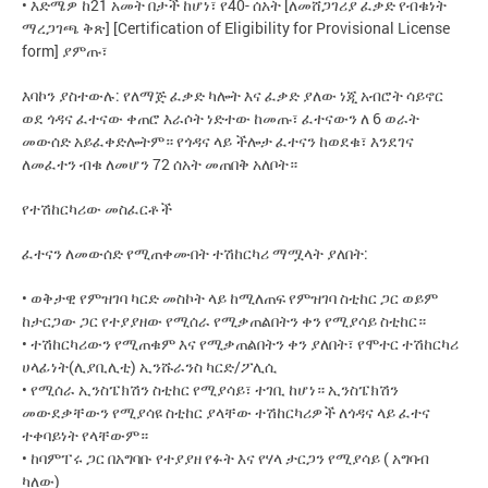
• እድሜዎ ከ21 አመት በታች ከሆነ፣ የ40- ሰአት [ለመሸጋገሪያ ፈቃድ የብቁነት
ማረጋገጫ ቅጽ] [Certification of Eligibility for Provisional License
form] ያምጡ፣
እባኮን ያስተውሉ: የለማጅ ፈቃድ ካሎት እና ፈቃድ ያለው ነጂ አብሮት ሳይኖር
ወደ ጎዳና ፈተናው ቀጠሮ እራሶት ነድተው ከመጡ፣ ፈተናውን ለ 6 ወራት
መውሰድ አይፈቀድሎትም። የጎዳና ላይ ችሎታ ፈተናን ከወደቁ፣ እንደገና
ለመፈተን ብቁ ለመሆን 72 ሰአት መጠበቅ አለቦት።
የተሽከርካሪው መስፈርቶች
ፈተናን ለመውሰድ የሚጠቀሙበት ተሽከርካሪ ማሟላት ያለበት:
• ወቅታዊ የምዝገባ ካርድ መስኮት ላይ ከሚለጠፍ የምዝገባ ስቲከር ጋር ወይም
ከታርጋው ጋር የተያያዘው የሚሰራ የሚቃጠልበትን ቀን የሚያሳይ ስቲከር።
• ተሽከርካሪውን የሚጠቁም እና የሚቃጠልበትን ቀን ያለበት፣ የሞተር ተሽከርካሪ
ሀላፊነት(ሊያቢሊቲ) ኢንሹራንስ ካርድ/ፖሊሲ
• የሚሰራ ኢንስፔክሽን ስቲከር የሚያሳይ፣ ተገቢ ከሆነ። ኢንስፔክሽን
መውደቃቸውን የሚያሳዩ ስቲከር ያላቸው ተሽከርካሪዎች ለጎዳና ላይ ፈተና
ተቀባይነት የላቸውም።
• ከባምፐሩ ጋር በአግባቡ የተያያዘ የፉት እና የሃላ ታርጋን የሚያሳይ ( አግባብ
ካለው)