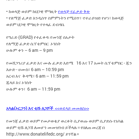
• ከወላጅ ወይም ከህጋዊ ሞግዚት
የወላጅ የፈቃድ ቅጽ
• የለማጅ ፈቃድ እንዲሰጥ ስምምነትን የሚሰጥ፣ ኖተራይዝድ የሆነ፣ ከወላጅ
ወይም ህጋዊ ሞግዚት የተጻፈ ደብዳቤ
የግራድ (GRAD) የተፈቀዱ የመንጃ ሰአታት
የለማጅ ፈቃድ ሴፕቴምበር ኦገስት
ሁሉም ቀን – 6 am – 9 pm
የመሸጋገሪያ ፈቃድ እና ሙሉ ፈቃድ እድሜ 16 እና 17 አመት ሴፕቴምበር - ጁን
እሁድ - ሀሙስ፣ 6 am – 10:59 pm
አርብ እና ቅዳሜ፣ 6 am – 11:59 pm
ጁላይ እና ኦገስት
ሁሉም ቀን፣ 6 am – 11:59 pm
አካል(ኦርጋን) እና ቲሹ ለጋሾች
<<ወደላይ መመለስ>>
የመንጃ ፈቃድ ወይም የመታወቂያ ወረቀት ሲያወጡ ወይም ሲያድሱ የአካል
ወይም ቲሹ ለጋሽ ለመሆን መመዝገብ ይችላሉ። የበለጠ መረጃ በ
http://www.donatelifedc.org/ ይገኛል።