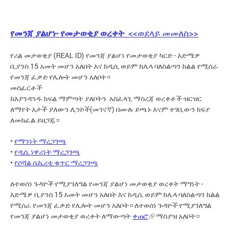
የመንጃ ያልሆነ- የመታወቂያ ወረቀት
<<ወደላይ መመለስ>>
የሪል መታወቂያ (REAL ID) የመንጃ ያልሆነ የመታወቂያ ካርድ - እድሜዎ
ቢያንስ 15 አመት መሆን አለበት እና ከዲሲ ወይም ከሌላ ባለስልጣን ክልል የሚሰራ
የመንጃ ፈቃድ የሌሎት መሆን አለቦት።
መስፈርቶች
ከእያንዳንዱ ክፍል ማምጣት ያለቦትን አስፈላጊ ማስረጃ ወረቀቶች ዝርዝር
ለማየት እታች ያለውን ሊንኮች(መገናኛ) በሙሉ ይጫኑ እናም ተገቢውን ክፍያ
ለመክፈል ይዘጋጁ።
•
የማንነት ማረጋገጫ
•
የዲሲ ነዋሪነት ማረጋገጫ
•
የሶሻል ሴኪሪቲ ቁጥር ማረጋገጫ
ለተወሰነ ጉዳዮች የሚያገለግል የመንጃ ያልሆነ መታወቂያ ወረቀት ማግነት -
እድሜዎ ቢያንስ 15 አመት መሆን አለበት እና ከዲሲ ወይም ከሌላ ባለስልጣን ክልል
የሚሰራ የመንጃ ፈቃድ የሌሎት መሆን አለቦት። ለተወሰነ ጉዳዮች የሚያገለግል
የመንጃ ያልሆነ መታወቂያ ወረቀት ለማውጣት
ቀጠሮ
ማስያዝ አለቦት።