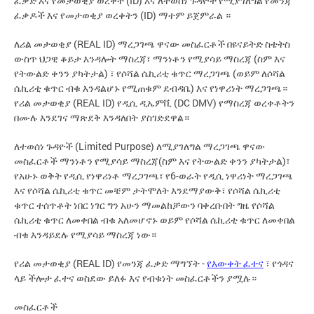
ፈቃድ እና የመታወቂያ ወረቀት (ID) እና ለተወሰነ ጉዳዮች የሚያገለግል የመንጃ
ፈቃዶች እና የመታወቂያ ወረቀትን (ID) ማተም ይጀምራል ።
ለሪል መታወቂያ (REAL ID) ማረጋገጫ ዋናው መስፈርቶች በዩናይትድ ስቴትስ
ውስጥ ህጋዊ ቆይታ እንዳሎት ማስረጃ፣ ማንነቶን የሚያሳይ ማስረጃ (ስም እና
የትውልድ ቀንን ያካትታል) ፣ የሶሻል ሴኪሪቲ ቁጥር ማረጋገጫ (ወይም ለሶሻል
ሴኪሪቲ ቁጥር ብቁ እንዳልሆኑ የሚጠቁም ደብዳቤ) እና የነዋሪነት ማረጋገጫ።
የሪል መታወቂያ (REAL ID) የዲሲ ዲኤምቪ (DC DMV) የማስረጃ ወረቀቶትን
በሙሉ እንደገና ማጽደቅ እንዳለበት ያስገድደዋል።
ለተወሰነ ጉዳዮች (Limited Purpose) ለሚያገለግል ማረጋገጫ ዋናው
መስፈርቶች ማንነቶን የሚያሳይ ማስረጃ(ስም እና የትውልድ ቀንን ያካትታል)፣
የአሁኑ ወቅት የዲሲ የነዋሪነቶ ማረጋገጫ፣ የ6-ወራት የዲሲ ነዋሪነት ማረጋገጫ
እና የሶሻል ሴኪሪቲ ቁጥር መቼም ታትሞለት እንደማያውቅ፣ የሶሻል ሴኪሪቲ
ቁጥር ተሰጥቶት ነበር ነገር ግን አሁን ማመልከቻውን ባቀረቡበት ግዜ የሶሻል
ሴኪሪቲ ቁጥር ለመቀበል ብቁ አለመሆኖኑ ወይም የሶሻል ሴኪሪቲ ቁጥር ለመቀበል
ብቁ እንዳይደሉ የሚያሳይ ማስረጃ ነው።
የሪል መታወቂያ (REAL ID) የመንጃ ፈቃድ ማግኘት -
የእውቀት ፈተና
፣ የጎዳና
ላይ ችሎታ ፈተና ወስደው ይለፉ እና የብቁነት መስፈርቶችን ያሟሉ።
መስፈርቶች