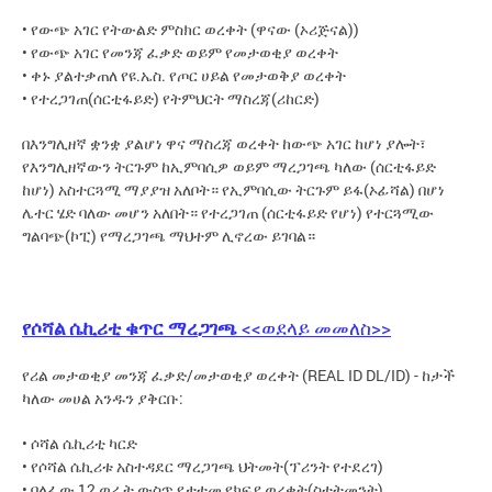
• የውጭ አገር የትውልድ ምስክር ወረቀት (ዋናው (ኦሪጅናል))
• የውጭ አገር የመንጃ ፈቃድ ወይም የመታወቂያ ወረቀት
• ቀኑ ያልተቃጠለ የዩ.ኤስ. የጦር ሀይል የመታወቅያ ወረቀት
• የተረጋገጠ(ሰርቲፋይድ) የትምህርት ማስረጃ(ሪከርድ)
በእንግሊዘኛ ቋንቋ ያልሆነ ዋና ማስረጃ ወረቀት ከውጭ አገር ከሆነ ያሎት፣
የእንግሊዘኛውን ትርጉም ከኢምባሲዎ ወይም ማረጋገጫ ካለው (ሰርቲፋይድ
ከሆነ) አስተርጓሚ ማያያዝ አለቦት። የኢምባሲው ትርጉም ይፋ(ኦፊሻል) በሆነ
ሌተር ሄድ ባለው መሆን አለበት። የተረጋገጠ (ሰርቲፋይድ የሆነ) የተርጓሚው
ግልባጭ(ኮፒ) የማረጋገጫ ማህተም ሊኖረው ይገባል።
የሶሻል ሴኪሪቲ ቁጥር ማረጋገጫ
<<ወደላይ መመለስ>>
የሪል መታወቂያ መንጃ ፈቃድ/መታወቂያ ወረቀት (REAL ID DL/ID) - ከታች
ካለው መሀል አንዱን ያቅርቡ:
• ሶሻል ሴኪሪቲ ካርድ
• የሶሻል ሴኪሪቱ አስተዳደር ማረጋገጫ ህትመት(ፕሪንት የተደረገ)
• ባለፈው 12 ወራት ውስጥ የታተመ የክፍያ ወረቀት(ስቴትመንት)