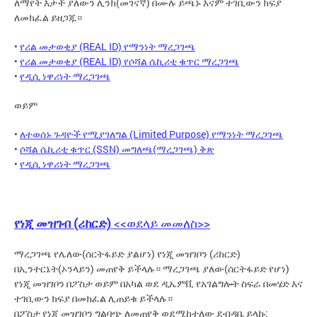
ለማየት እታች ያለውን ሊንክ(መገናኛ) በሙሉ ይጫኑ እናም ተገቢውን ክፍያ
ለመክፈል ይዘጋጁ።
•
የሪል መታወቂያ (REAL ID) የማንነት ማረጋገጫ
•
የሪል መታወቂያ (REAL ID) የሶሻል ሴኪሪቲ ቁጥር ማረጋገጫ
•
የዲሲ ነዋሪነት ማረጋገጫ
ወይም
•
ለተወሰኑ ጉዳዮች የሚያገለግል (Limited Purpose) የማንነት ማረጋገጫ
•
ሶሻል ሴኪሪቲ ቁጥር (SSN) መግለጫ(ማረጋገጫ) ቅጽ
•
የዲሲ ነዋሪነት ማረጋገጫ
የነጂ መዝገብ (ሪከርድ)
<<ወደላይ መመለስ>>
ማረጋገጫ የሌለው(ሰርትፋይድ ያልሆነ) የነጂ መዝገቦን (ሪከርድ)
በኢንተርኔት(ኦንላይን) መጠየቅ ይችላሉ። ማረጋገጫ ያለው(ሰርትፋይድ የሆነ)
የነጂ መዝገቦን በፖስታ ወይም በአካል ወደ ዲኤምቪ የአገልግሎት ስፍራ በመሄድ እና
ተገቢውን ክፍያ በመክፈል ሊጠይቁ ይችላሉ።
በፖስታ የነጂ መዝገቦን ግልባጭ ለመጠየቅ ወደሚከተለው ደብዳቤ ይላኩ: