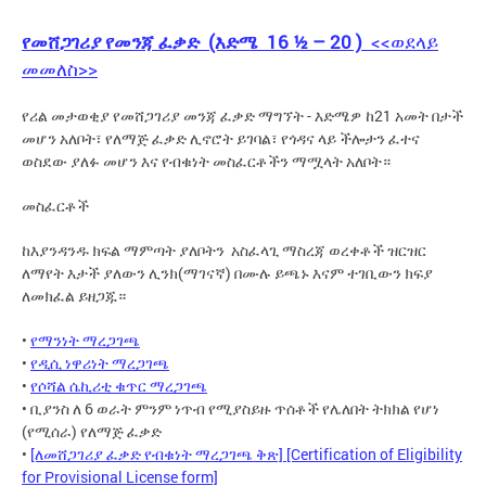
የመሸጋገሪያ የመንጃ ፈቃድ (እድሜ 16 ½ – 20 )
<<ወደላይ
መመለስ>>
የሪል መታወቂያ የመሸጋገሪያ መንጃ ፈቃድ ማግኘት - እድሜዎ ከ21 አመት በታች
መሆን አለቦት፣ የለማጅ ፈቃድ ሊኖሮት ይገባል፣ የጎዳና ላይ ችሎታን ፈተና
ወስደው ያለፉ መሆን እና የብቁነት መስፈርቶችን ማሟላት አለቦት።
መስፈርቶች
ከእያንዳንዱ ክፍል ማምጣት ያለቦትን አስፈላጊ ማስረጃ ወረቀቶች ዝርዝር
ለማየት እታች ያለውን ሊንክ(ማገናኛ) በሙሉ ይጫኑ እናም ተገቢውን ክፍያ
ለመክፈል ይዘጋጁ።
•
የማንነት ማረጋገጫ
•
የዲሲ ነዋሪነት ማረጋገጫ
•
የሶሻል ሴኪሪቲ ቁጥር ማረጋገጫ
• ቢያንስ ለ 6 ወራት ምንም ነጥብ የሚያስይዙ ጥሰቶች የሌለበት ትክክል የሆነ
(የሚሰራ) የለማጅ ፈቃድ
•
[ለመሸጋገሪያ ፈቃድ የብቁነት ማረጋገጫ ቅጽ] [Certification of Eligibility
for Provisional License form]