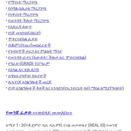
•
የማንነት ማረጋገጫ
•
የሶሻል ሴኪሪቲ ማረጋገጫ
•
የነዋሪነት ማረጋገጫ
•
የመንዳት ችሎታ ማረጋገጫ
•
የአድራሻ ለውጥ
•
የነጂ መዝገብ(ሪከርድ)
•
ሞተርሳይክል ፈቃድ
•
የህክምና(የጤና)መስፈርቶች
•
የጉዳተኞች ታርጋ እና ምልክት ማሳያ
•
የመንዳት ፈተና (እውቀት፣ ችሎታ አና ሞተርሳይክል)
•
የግራድ (GRAD) ፕሮግራም
•
የአካል እና ቲሹ ለጋሽ
•
አግባብ ያላቸው ክፍያዎች
•
ሌላ የነጂ አገልግሎቶች መረጃ
•
የነጅ አገልግሎቶች ቅጾች እና ኦንላይን(የኢንተርኔት ላይ) ማስፈጸሚያ(ግብይት)
የመንጃ ፈቃድ
<<ወደላይ መመለስ>>
ከሜይ 1፣ 2014 ጀምሮ ዲሲ ዲኤምቪ የሪል መታወቂያ (REAL ID) የመንጃ