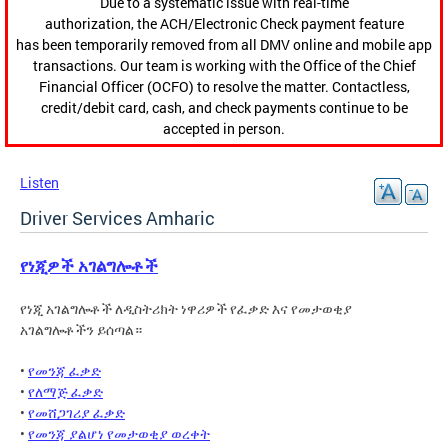
Due to a systematic issue with real-time
authorization, the ACH/Electronic Check payment feature
has been temporarily removed from all DMV online and mobile app
transactions. Our team is working with the Office of the Chief
Financial Officer (OCFO) to resolve the matter. Contactless,
credit/debit card, cash, and check payments continue to be
accepted in person.
Listen
Driver Services Amharic
የነጂዎች አገልግሎቶች
የነጂ አገልግሎቶች ለዲስትሪክት ነዋሪዎች የፈቃድ እና የመታወቂያ
አገልግሎቶችን ይሰጣል።
•
የመንጃ ፈቃድ
•
የለማጅ ፈቃድ
•
የመሸጋገሪያ ፈቃድ
•
የመንጃ ያልሆነ የመታወቂያ ወረቀት