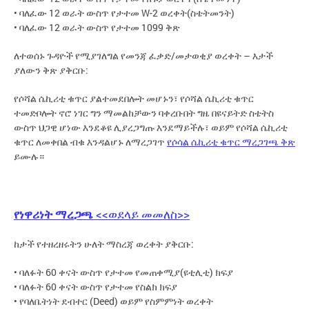
• ባለፈው 12 ወራት ውስጥ የታተመ W-2 ወረቀት(ስቴትመንት)
• ባለፈው 12 ወራት ውስጥ የታተመ 1099 ቅጽ
ለተወሰኑ ጉዳዮች የሚያገለግል የመንጃ ፈቃድ/መታወቂያ ወረቀት – እታች
ያለውን ቅጽ ያቅርቡ:
የሶሻል ሴኪሪቲ ቁጥር ያልተመደበሎት መሆኑን፣ የሶሻል ሴኪሪቲ ቁጥር
ተመድቦሎት ኖሮ ነገር ግን ማመልከቻውን ባቀረቡበት ግዜ በዩናይትድ ስቴትስ
ውስጥ ህጋዊ ሆነው እንደቆዩ ሊያረጋግጡ እንደማይችሉ፣ ወይም የሶሻል ሴኪሪቲ
ቁጥር ለመቀበል ብቁ እንዳልሆኑ ለማረጋገጥ
የሶሳል ሴኪሪቲ ቁጥር ማረጋገጫ ቅጽ
ይሙሉ።
የነዋሪነት ማረጋጫ
<<ወደላይ መመለስ>>
ከታች የተዘረዘሩትን ሁለት ማስረጃ ወረቀት ያቅርቡ:
• ባለፉት 60 ቀናት ውስጥ የታተመ የመጠቀሚያ(ዩቲሊቲ) ክፍያ
• ባለፉት 60 ቀናት ውስጥ የታተመ የስልክ ክፍያ
• የባለቤትነት ደብተር (Deed) ወይም የስምምነት ወረቀት