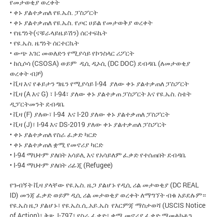
የመታወቂያ ወረቀት
• ቀኑ ያልተቃጠለ የዩ.ኤስ. ፓስፖርት
• ቀኑ ያልተቃጠለ የዩ.ኤስ. የጦር ሀይል የመታወቅያ ወረቀት
• የዜግነት(ናቹራላይዜይሽን) ሰርተፍኬት
• የዩ.ኤስ. ዜግነት ሰርተርኬት
• ውጭ አገር መወለድን የሚያሳይ የኮንስላር ሪፖርት
• ከሲሶሳ (CSOSA) ወይም ዲሲ ዲኦሲ (DC DOC) ደብዳቤ (ለመታወቂያ
ወረቀት ብቻ)
• ቪዛ እና የቆይታን ግዜን የሚያሳይ I-94 ያለው ቀኑ ያልተቃጠለ ፓስፖርት
• ቪዛ (A እና G) ፣ I-94፣ ያለው ቀኑ ያልተቃጠ ፓስፖርት እና የዩ.ኤስ. ስቴት
ዲፓርትመንት ደብዳቤ
• ቪዛ (F) ያለው፣ I-94 እና I-20 ያለው ቀኑ ያልተቃጠለ ፓስፖርት
• ቪዛ (J)፣ I-94 እና DS-2019 ያለው ቀኑ ያልተቃጠለ ፓስፖርት
• ቀኑ ያልተቃጠለ የስራ ፈቃድ ካርድ
• ቀኑ ያልተቃጠለ ቋሚ የመኖሪያ ካርድ
• I-94 ማህተም ያለበት አሳይሊ እና የአሳይለም ፈቃድ የተሰጠበት ደብዳቤ
• I-94 ማህተም ያለበት ሪፊጂ (Refugee)
የጉብኝት ቪዛ ያላቸው የዩ.ኤስ. ዜጋ ያልሆኑ የዲሲ ሪል መታወቂያ (DC REAL
ID) መንጃ ፈቃድ ወይም ዲሲ ሪል መታወቂያ ወረቀት ለማግኘት ብቁ አይደሉም።
የዩ.ኤስ ዜጋ ያልሆኑ፣ የዩ.ኤስ.ሲ.አይ.ኤስ የእርምጃ ማስታወሻ (USCIS Notice
of Action)፣ ቅጽ I-797፣ የስራ ፈቃድ፣ ቋሚ መኖሪያ ፈቃድ ማመልከቶን