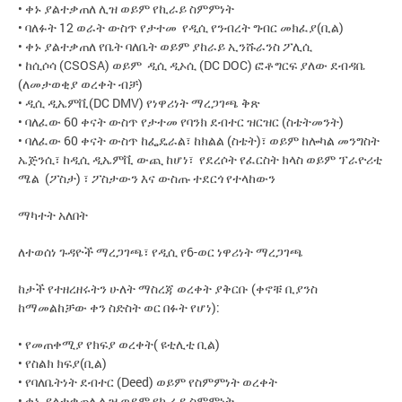
• ቀኑ ያልተቃጠለ ሊዝ ወይም የኪራይ ስምምነት
• ባለፉት 12 ወራት ውስጥ የታተመ የዲሲ የንብረት ግብር መክፈያ(ቢል)
• ቀኑ ያልተቃጠለ የቤት ባለቤት ወይም ያከራይ ኢንሹራንስ ፖሊሲ
• ከሲሶሳ (CSOSA) ወይም ዲሲ ዲኦሲ (DC DOC) ፎቶግርፍ ያለው ደብዳቤ
(ለመታወቂያ ወረቀት ብቻ)
• ዲሲ ዲኤምቪ(DC DMV) የነዋሪነት ማረጋገጫ ቅጽ
• ባለፈው 60 ቀናት ውስጥ የታተመ የባንክ ደብተር ዝርዝር (ስቴትመንት)
• ባለፈው 60 ቀናት ውስጥ ከፌዴራል፣ ከክልል (ስቴት)፣ ወይም ከሎካል መንግስት
ኤጅንሲ፣ ከዲሲ ዲኤምቪ ውጪ ከሆነ፣ የደረሶት የፈርስት ክላስ ወይም ፕራዮሪቲ
ሜል (ፖስታ) ፣ ፖስታውን እና ውስጡ ተደርጎ የተላከውን
ማካተት አለበት
ለተወሰነ ጉዳዮች ማረጋገጫ፣ የዲሲ የ6-ወር ነዋሪነት ማረጋገጫ
ከታች የተዘረዘሩትን ሁለት ማስረጃ ወረቀት ያቅርቡ (ቀኖቹ ቢያንስ
ከማመልከቻው ቀን ስድስት ወር በፉት የሆነ):
• የመጠቀሚያ የክፍያ ወረቀት( ዩቲሊቲ ቢል)
• የስልክ ክፍያ(ቢል)
• የባለቤትነት ደብተር (Deed) ወይም የስምምነት ወረቀት
• ቀኑ ያልተቃጠለ ሊዝ ወይም የኪራይ ስምምነት