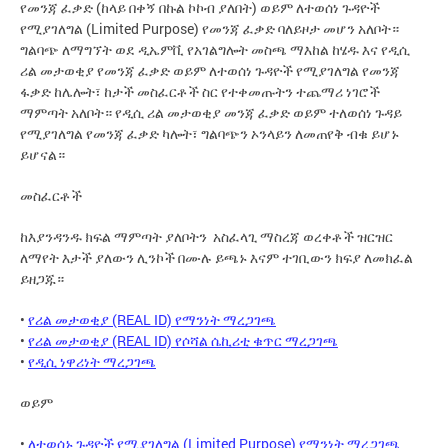
የመንጃ ፈቃድ (ከላይ በቀኝ በኩል ኮኮብ ያለበት) ወይም ለተወሰነ ጉዳዮች
የሚያገለግል (Limited Purpose) የመንጃ ፈቃድ ባለይዞታ መሆን አለቦት።
ግልባጭ ለማግኘት ወደ ዲኤምቪ የአገልግሎት መስጫ ማእከል ከሄዱ እና የዲሲ
ሪል መታወቂያ የመንጃ ፈቃድ ወይም ለተወሰነ ጉዳዮች የሚያገለግል የመንጃ
ፋቃድ ከሌሎት፣ ከታች መስፈርቶች ስር የተቀመጡትን ተጨማሪ ነገሮች
ማምጣት አለቦት። የዲሲ ሪል መታወቂያ መንጃ ፈቃድ ወይም ተለወሰነ ጉዳይ
የሚያገለግል የመንጃ ፈቃድ ካሎት፣ ግልባጭን ኦንላይን ለመጠየቅ ብቁ ይሆኑ
ይሆናል።
መስፈርቶች
ከእያንዳንዱ ክፍል ማምጣት ያለቦትን አስፈላጊ ማስረጃ ወረቀቶች ዝርዝር
ለማየት እታች ያለውን ሊንኮች በሙሉ ይጫኑ እናም ተገቢውን ክፍያ ለመክፈል
ይዘጋጁ።
•
የሪል መታወቂያ (REAL ID) የማንነት ማረጋገጫ
•
የሪል መታወቂያ (REAL ID) የሶሻል ሴኪሪቲ ቁጥር ማረጋገጫ
•
የዲሲ ነዋሪነት ማረጋገጫ
ወይም
•
ለተወሰኑ ጉዳዮች የሚያገለግል (Limited Purpose) የማንነት ማረጋገጫ