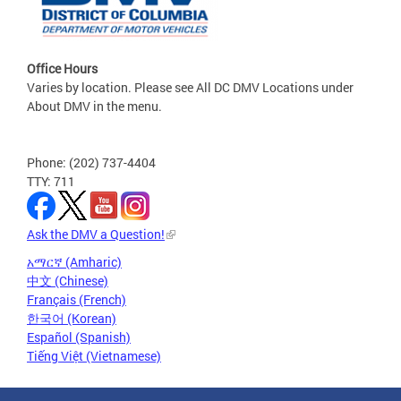
Office Hours
Varies by location. Please see All DC DMV Locations under
About DMV in the menu.
Phone: (202) 737-4404
TTY: 711
Ask the DMV a Question!
አማርኛ (Amharic)
中文 (Chinese)
Français (French)
한국어 (Korean)
Español (Spanish)
Tiếng Việt (Vietnamese)