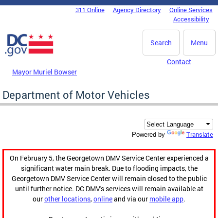
Skip to main content
311 Online
Agency Directory
Online Services
DC Agency Top Menu
Accessibility
Search
Menu
Contact
Mayor Muriel Bowser
Department of Motor Vehicles
Translate
Powered by
On February 5, the Georgetown DMV Service Center experienced a
significant water main break. Due to flooding impacts, the
Georgetown DMV Service Center will remain closed to the public
until further notice. DC DMV's services will remain available at
our
other locations
,
online
and via our
mobile app
.